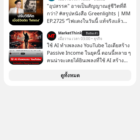
ในมือของอาณาจักรที่จ้องจะทำลายมัน
เวลา แค่ใช้ PICKTECH™ บนแอป
"อุปสรรค" อาจเป็นสัญญาณสู่ชีวิตที่ดี
เขาถึงขั้นต้องเขียนจดหมายเปิดผนึก
WealthX ช่วยคัดกองทุนเด่นให้ได้
กว่า? #สรุปหนังสือ Greenlights | MM
ขอร้องคนทั้งอินเทอร์เน็ตให้ช่วยหยุดยั้ง
EP.2725 “ไฟแดงในวันนี้ แท้จริงแล้ว
ดีลนี้! เกิดอะไรขึ้นหลังจากการควบรวม
อาจเป็นสัญญาณไฟเขียวที่ยังไม่ถึงเวลา
กิจการครั้งประวัติศาสตร์? ยักษ์ใหญ่
MarketThink
ยืนยันแล้ว
เปลี่ยนสี” McConaughey ดาราดาวรุ่ง
เมื่อวาน เวลา 03:00 • ธุรกิจ
ตั้งใจซื้อไปพัฒนาต่อ หรือแค่ซื้อไป “ฆ่า”
ในยุคหนึ่ง เคยปฏิเสธเงินค่าตัวหนังรอม
ใช้ AI ทำเพลงลง YouTube ไอเดียสร้าง
ให้พ้นทางกันแน่? และทำไมจุดจบของ
คอมที่สูงถึง 14.5 ล้านดอลลาร์ (หรือ
Passive Income ในยุคนี้ ตอนนี้หลาย ๆ
เรื่องนี้ ถึงเป็นการฆาตกรรมแบบสโลว์
ราว 500 ล้านบาท) เพียงเพราะเขาไม่
คนน่าจะเคยได้ยินเพลงที่ใช้ AI สร้าง
โมชันที่ไม่มีแม้แต่ศพให้เห็น? เลือกฟัง
อยากขังตัวเองไว้ในกล่องเดิมๆ ผลที่
ผ่านหูกันมาบ้าง เช่น เพลง “ไม่มีใคร
กันได้เลยนะครับ อย่าลืมกด Follow
ตามมาคือ โทรศัพท์ของเขากลายเป็น
รู้ตัวเรา” จากช่องชื่อว่า UNHEARD
ดูทั้งหมด
ติดตาม PodCast ช่อง Geek Forever’s
ความเงียบสนิทนานถึง 14 เดือนเต็ม แต่
MUSIC ที่ตอนนี้มียอดรับชมกว่า 26
Podcast ของผมกันด้วยนะครับ 🎧 ฟัง
ความเงียบและ "ไฟแดง" ในวันนั้นกลับ
ล้านครั้งแล้ว
ผ่าน Spotify : https://bit.ly/4g4SW17
กลายเป็นการถอยหลังเพื่อตั้งหลัก จนส่ง
🎧 ฟังผ่าน Apple Podcast :
ให้เขาก้าวขึ้นไปยืนถือรางวัลออสการ์
https://bit.ly/4cw7rdh 🎧 ฟังผ่าน
ในบทบาทที่เปลี่ยนชีวิตเขาไปตลอดกาล
Podbean : https://bit.ly/4hVgqrY 🎧
ใน MM EP. นี้ เราจะมาร่วมถอดรหัส
ฟังผ่าน Youtube :
และปรับวิธีคิดกันว่า Greenlight (ไฟ
https://youtu.be/Jj3neoUL72g The
เขียว) จะสร้างมันขึ้นมาล่วงหน้าด้วย
original article appeared here