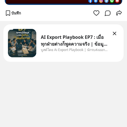
บันทึก
AI Export Playbook EP7 : เมื่อ
ทุกฝ่ายต่างก็พูดความจริง | ข้อมูล
บูสต์โดย Ai Export Playbook | นักรบส่งออกยุค AI
ไม่ได้โกหก แต่คนเราเลือกมอง
เฉพาะส่วนที่เกี่ยวกับตัวเองเสมอ