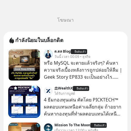
โฆษณา
กำลังนิยมในบล็อกดิต
ด.ดล Blog
ยืนยันแล้ว
วันนี้ เวลา 00:09 • ธุรกิจ
หรือ MySQL จะตายแล้วจริงๆ? ค้นหา
ความจริงเบื้องหลังการถูกปล่อยให้ลืม |
Geek Story EP833 จะเป็นอย่างไร..
เมื่อซอฟต์แวร์ฟรีที่หล่อเลี้ยงเว็บไซต์
WealthX
ยืนยันแล้ว
กว่าครึ่งโลก ถูกมหาเศรษฐีคู่แข่งทุ่มเงิน
ได้รับการบูสต์
ซื้อกิจการไป? นี่คือเรื่องจริงของ
4 ธีมกองทุนเด่น คัดโดย PICKTECH™
MySQL ฐานข้อมูลระดับตำนานที่
ผลตอบแทนเหนือค่าเฉลี่ยกลุ่ม ถ้าอยาก
โปรแกรมเมอร์คนหนึ่งใช้เวลา 27 ปี
ค้นหากองทุนที่ทำผลตอบแทนได้เหนือ
ปลุกปั้นและตั้งชื่อตามลูกสาวของตัวเอง
กว่าค่าเฉลี่ยกลุ่ม โดยที่ไม่ต้องมานั่ง
Mission To The Moon
เมื่อรู้ว่าผลงานชิ้นเอกกำลังจะตกไปอยู่
ยืนยันแล้ว
ค้นหาข้อมูลและวิเคราะห์เองให้เสีย
เมื่อวาน เวลา 13:00 • หนังสือ