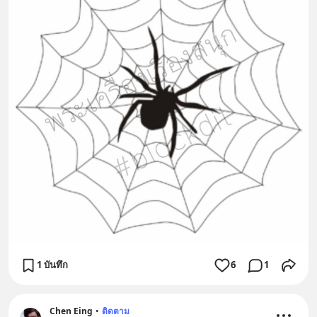
1 บันทึก
6
1
Chen Eing
•
ติดตาม