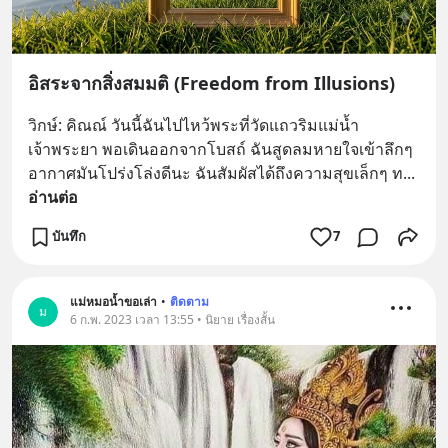
อิสระจากสิ่งสมมติ (Freedom from Illusions)
วิกษ์: คิณณ์ วันนี้ฉันไปไหว้พระที่วัดแถวริมแม่น้ำ
เจ้าพระยา พอเดินออกจากโบสถ์ ฉันสูดลมหายใจเข้าลึกๆ 
อากาศมันโปร่งโล่งดีนะ ฉันสัมผัสได้ถึงความสุขเล็กๆ ท
... 
อ่านต่อ
บันทึก
7
แม่หมอน้ำขอเล่า
•
ติดตาม
ม
6 ก.พ. 2023 เวลา 13:55 • นิยาย เรื่องสั้น