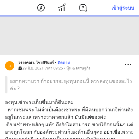
เข้าสู่ระบบ
วรางคณา. ไชยคิรินทร์
•
ติดตาม
ว
29 มิ.ย. 2021 เวลา 09:25 • หุ้น & เศรษฐกิจ
อยากทราบว่า ถ้าอยากจะลุงทุนตอนนี้ ควรลงทุนของอะไร
ค่ะ ?
ลงทุนเช่าพระเก็บขึ้นมาก็ดีนะคะ
  หากเช่มพระ ไม่จำเป็นต้องเช่าพระ ที่มีคนบอกว่าเกจิท่านดัง
อยูในกระแส เพราะราคาตกแล้ว มันมีแต่ของค่ะ
 ต้องเช่าพระหลักๆ แท้ๆ ถึงยังไม่สามารถ ขายได้ตอนนั้นๆ แต่
อาจถูกโฉลก กับองค์พระท่านก็เฮงด้านอื่นๆค่ะ อย่าเชื่อเพราะ