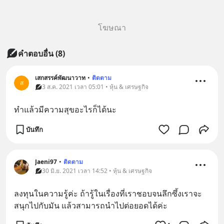
โฆษณา
คำตอบอื่น
(
8
)
เสกสรรค์พัฒนาวาท
•
ติดตาม
ส
3 ส.ค. 2021 เวลา 05:01 • หุ้น & เศรษฐกิจ
ทำแล้วมีความสุขอะไรก็ได้นะ
บันทึก
Jaeni97
•
ติดตาม
30 มิ.ย. 2021 เวลา 14:52 • หุ้น & เศรษฐกิจ
ลงทุนในความรู้ค่ะ ถ้ารู้ในเรื่องที่เราชอบจนลึกซึ้งเราจะ
สนุกไปกับมัน แล้วสามารถนำไปต่อยอดได้ค่ะ