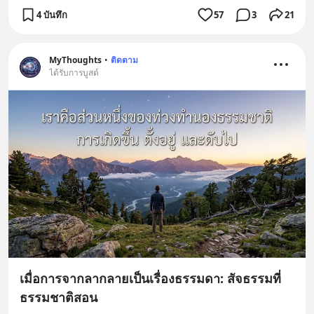
4 บันทึก
57
3
21
MyThoughts
•
ติดตาม
ได้รับการบูสต์
เมื่อการจากลากลายเป็นเรื่องธรรมดา: สัจธรรมที่
ธรรมชาติสอน