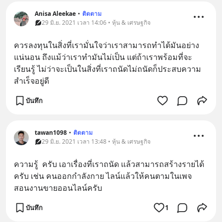
Anisa Aleekae
•
ติดตาม
29 มิ.ย. 2021 เวลา 14:06 • หุ้น & เศรษฐกิจ
ควรลงทุนในสิ่งที่เรามั่นใจว่าเราสามารถทำได้มันอย่าง
แน่นอน ถึงแม้ว่าเราทำมันไม่เป็น แต่ถ้าเราพร้อมที่จะ
เรียนรู้ ไม่ว่าจะเป็นในสิ่งที่เราถนัดไม่ถนัดก็ประสบความ
สำเร็จอยู่ดี
บันทึก
tawan1098
•
ติดตาม
29 มิ.ย. 2021 เวลา 13:48 • หุ้น & เศรษฐกิจ
ความรู้  ครับ เอาเรื่องที่เราถนัด แล้วสามารถสร้างรายได้ 
ครับ เช่น คนออกกำลังกาย ไลน์แล้วให้คนตามในเพจ 
สอนงานขายออนไลน์ครับ
บันทึก
1