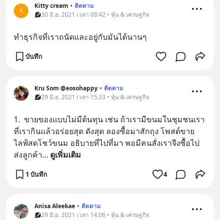
Kitty cream
•
ติดตาม
K
30 มิ.ย. 2021 เวลา 08:42 • หุ้น & เศรษฐกิจ
ทำธุรกิจที่เราถนัดและอยู่กับมันได้นานๆ
บันทึก
Kru Som @eosohappy
•
ติดตาม
29 มิ.ย. 2021 เวลา 15:33 • หุ้น & เศรษฐกิจ
1.  ขายของแบบไม่มีต้นทุน เช่น ถ้าเรามีขนมในชุมชนเรา
ที่เรากินแล้วอร่อยสุด ดังสุด ลองซื้อมาสักถุง โพสต์ขาย 
ไลฟ์สดโชว์ขนม อธิบายที่ไปที่มา พอมีคนสั่งเราจึงซื้อไป
ส่งลูกค้า
... 
ดูเพิ่มเติม
1 บันทึก
4
Anisa Aleekae
•
ติดตาม
29 มิ.ย. 2021 เวลา 14:06 • หุ้น & เศรษฐกิจ