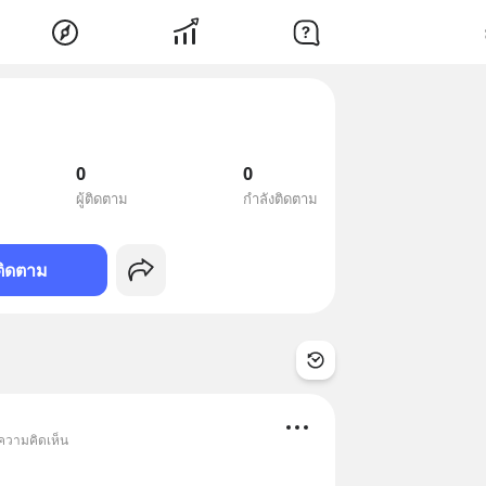
0
0
ผู้ติดตาม
กำลังติดตาม
ติดตาม
 ความคิดเห็น