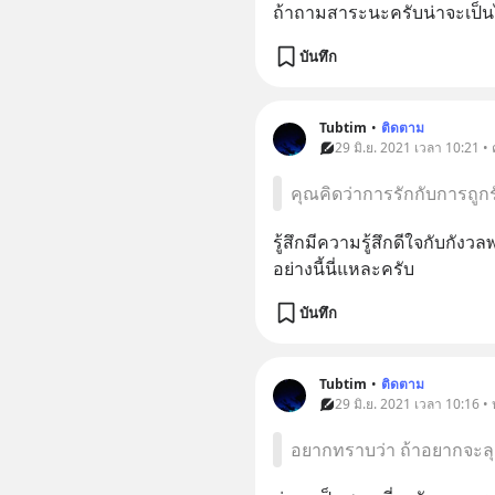
ถ้าถามสาระนะครับน่าจะเป็น
บันทึก
Tubtim
•
ติดตาม
29 มิ.ย. 2021 เวลา 10:21 •
คุณคิดว่าการรักกับการถูกรัก
รู้สึกมีความรู้สึกดีใจกับกัง
อย่างนี้นี่แหละครับ
บันทึก
Tubtim
•
ติดตาม
29 มิ.ย. 2021 เวลา 10:16 • 
อยากทราบว่า ถ้าอยากจะลุ