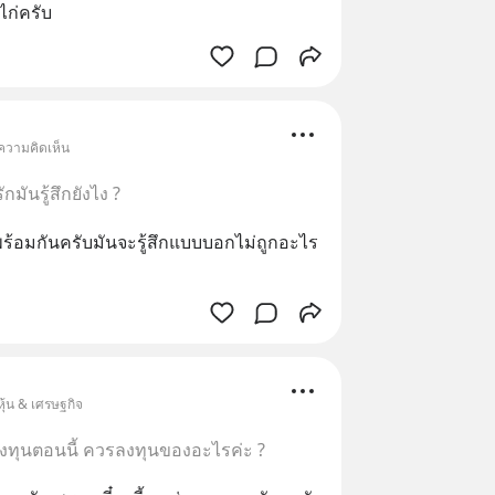
ไก่ครับ
 ความคิดเห็น
มันรู้สึกยังไง ?
วลพร้อมกันครับมันจะรู้สึกแบบบอกไม่ถูกอะไร
หุ้น & เศรษฐกิจ
งทุนตอนนี้ ควรลงทุนของอะไรค่ะ ?