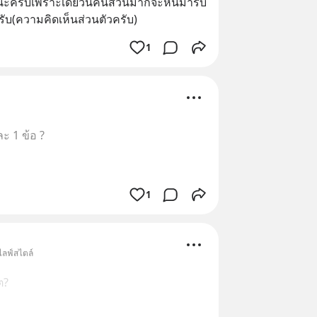
นะครับเพราะเดี๋ยวนี้คนส่วนมากจะหันมารับ
บ(ความคิดเห็นส่วนตัวครับ)
1
ะ 1 ข้อ ?
1
ไลฟ์สไตล์
ต?