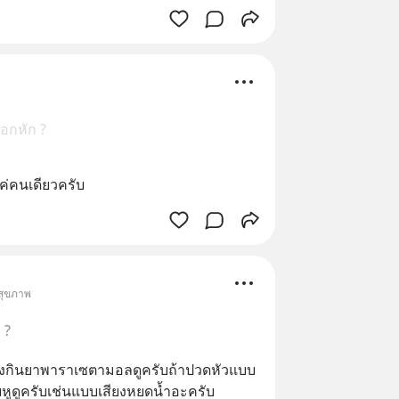
อกหัก ?
ค่คนเดียวครับ
 สุขภาพ
 ?
ลองกินยาพาราเซตามอลดูครับถ้าปวดหัวแบบ
หูดูครับเช่นแบบเสียงหยดน้ำอะครับ