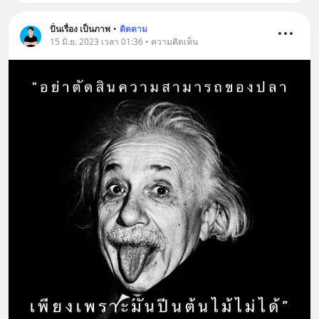
ปั่นเรื่อง เป็นภาพ
•
ติดตาม
15 มิ.ย. 2023 เวลา 01:36 • ความคิดเห็น