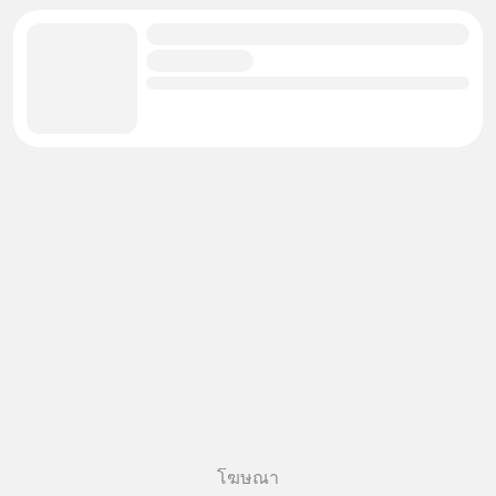
โฆษณา