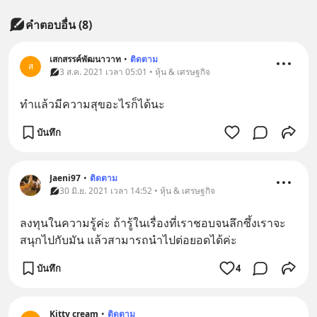
คำตอบอื่น
(
8
)
เสกสรรค์พัฒนาวาท
•
ติดตาม
ส
3 ส.ค. 2021 เวลา 05:01 • หุ้น & เศรษฐกิจ
ทำแล้วมีความสุขอะไรก็ได้นะ
บันทึก
Jaeni97
•
ติดตาม
30 มิ.ย. 2021 เวลา 14:52 • หุ้น & เศรษฐกิจ
ลงทุนในความรู้ค่ะ ถ้ารู้ในเรื่องที่เราชอบจนลึกซึ้งเราจะ
สนุกไปกับมัน แล้วสามารถนำไปต่อยอดได้ค่ะ
บันทึก
4
Kitty cream
•
ติดตาม