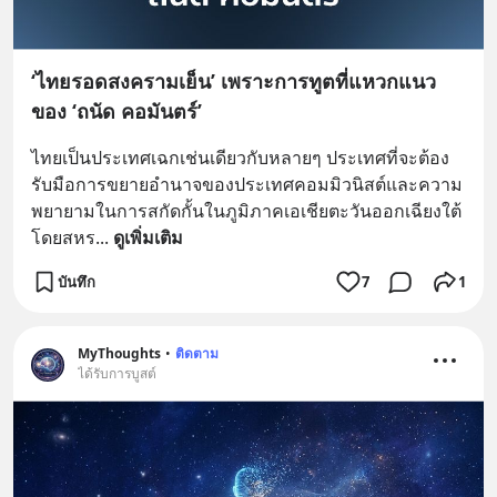
‘ไทยรอดสงครามเย็น’ เพราะการทูตที่แหวกแนว
ของ ‘ถนัด คอมันตร์’
ไทยเป็นประเทศเฉกเช่นเดียวกับหลายๆ ประเทศที่จะต้อง
รับมือการขยายอำนาจของประเทศคอมมิวนิสต์และความ
พยายามในการสกัดกั้นในภูมิภาคเอเชียตะวันออกเฉียงใต้
โดยสหร
... 
ดูเพิ่มเติม
บันทึก
7
1
MyThoughts
•
ติดตาม
ได้รับการบูสต์