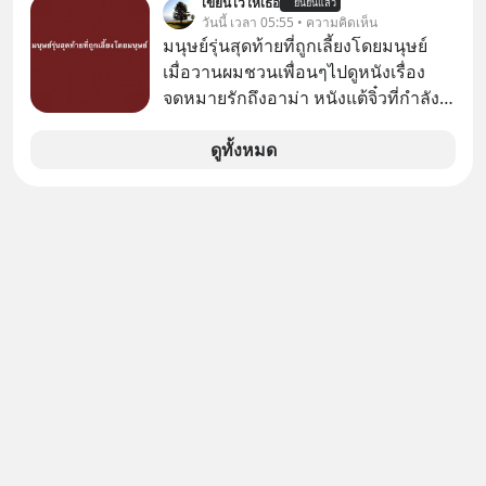
เขียนไว้ให้เธอ
ยืนยันแล้ว
ภาษี หลายคนมักได้รับคำแนะนำให้
วันนี้ เวลา 05:55 • ความคิดเห็น
ลงทุนใน RMF เพราะนอกจากจะช่วยลด
มนุษย์รุ่นสุดท้ายที่ถูกเลี้ยงโดยมนุษย์
หย่อนภาษีได้แล้ว ยังเป็นโอกาสในการ
เมื่อวานผมชวนเพื่อนๆไปดูหนังเรื่อง
สร้างความมั่งคั่งระยะยาว แต่น้อยคน
จดหมายรักถึงอาม่า หนังแต้จิ๋วที่กำลัง
นักที่จะลงลึกว่า ถ้าลงทุนใน RMF ควรรู้
โด่งดังทั่วโลกอยู่ในตอนนี้ เหตุเกิดจาก
อะไรบ้าง ควรดู ตรงไหน ทำอย่างไร ถึง
ป๊าผมเห็นโปสเตอร์หนังเรื่องนี้หลาย
ดูทั้งหมด
จะดีกับเรา แล้วเราควรรู้ข้อมูลอะไร
เดือนก่อนและอยากดูมาก ด้วยเพราะว่า
เกี่ยวกับ RMF บ้าง เพื่อให้นำไปใช้ต่อได้
อากงก็มาจากเมืองจีน ป๊าก็พูดแต้จิ๋วได้
จริง ๆ ลงทุนแมนจะเล่าให้ฟัง
มีเรื่องราวมีความผูกพันที่ได้ยินตั้งแต่
เด็ก