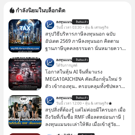
กำลังนิยมในบล็อกดิต
ลงทุนแมน
ยืนยันแล้ว
วันนี้ เวลา 03:30 • หุ้น & เศรษฐกิจ
สรุปวิธีบริหารภาษีลงทุนนอก ฉบับ
อัปเดต 2569 ภาษีลงทุนนอก คิดตาม
ฐานภาษีบุคคลธรรมดา นั่นหมายความ
ว่าถ้าเรามีกำไร 100,000 บาท
ลงทุนแมน
ยืนยันแล้ว
ได้รับการบูสต์
โอกาสในหุ้น AI จีนที่มาแรง
MEGA10AICHINA คัดเลือกหุ้นใหม่ 9
ตัว เข้ากองทุน.. ครอบคลุมทั้งซัปพลาย
เชน AI จีน พิเศษ ช่วง 3 - 19 ส.ค. 69 มี
ลงทุนแมน
ยืนยันแล้ว
โปรโมชัน ลด 50% ค่าธรรมเนียมซื้อ |
วันนี้ เวลา 12:00 • หุ้น & เศรษฐกิจ
ยอด 2 ล้านบาทขึ้นไป ฟรีค่าธรรมเนียม
สรุปสิ่งที่ต้องรู้ แต่ไม่ค่อยมีใครบอก เมื่อ
ซื้อ
ถึงวัยที่เริ่มซื้อ RMF เพื่อลดหย่อนภาษี |
ลงทุนแมนจะเล่าให้ฟัง เมื่อเข้าสู่วัย
ทำงานและเริ่มมีรายได้ถึงเกณฑ์เสีย