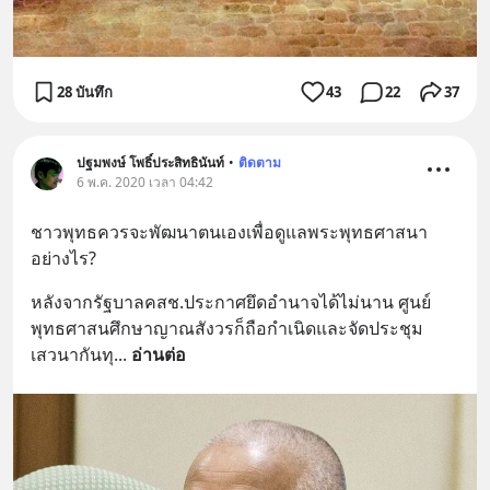
28 บันทึก
43
22
37
ปฐมพงษ์ โพธิ์ประสิทธินันท์
•
ติดตาม
6 พ.ค. 2020 เวลา 04:42
ชาวพุทธควรจะพัฒนาตนเองเพื่อดูแลพระพุทธศาสนา
อย่างไร?
หลังจากรัฐบาลคสช.ประกาศยึดอำนาจได้ไม่นาน ศูนย์
พุทธศาสนศึกษาญาณสังวรก็ถือกำเนิดและจัดประชุม
เสวนากันทุ
... 
อ่านต่อ