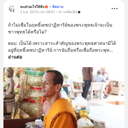
จะเล่าอะไรให้ฟัง🍁
•
ติดตาม
3 ธ.ค. 2019 เวลา 08:01 • ความคิดเห็น
ถ้าไม่เชื่อในฤทธิ์เดชปาฏิหาริย์ของพระพุทธเจ้าจะเป็น
ชาวพุทธได้หรือไม่?
ตอบ  เป็นได้ เพราะสาระสำคัญของพระพุทธศาสนามิได้
อยู่ที่ฤทธิ์เดชปาฏิหาริย์ การนับถือหรือเชื่อถือพระพุท
... 
อ่านต่อ