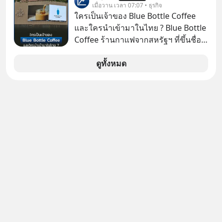
ภาษี หลายคนมักได้รับคำแนะนำให้
เมื่อวาน เวลา 07:07 • ธุรกิจ
ลงทุนใน RMF เพราะนอกจากจะช่วยลด
ใครเป็นเจ้าของ Blue Bottle Coffee
หย่อนภาษีได้แล้ว ยังเป็นโอกาสในการ
และใครนำเข้ามาในไทย ? Blue Bottle
สร้างความมั่งคั่งระยะยาว แต่น้อยคน
Coffee ร้านกาแฟจากสหรัฐฯ ที่ขึ้นชื่อ
นักที่จะลงลึกว่า ถ้าลงทุนใน RMF ควรรู้
เรื่องความพิถีพิถัน กำลังจะเปิดสาขา
อะไรบ้าง ควรดู ตรงไหน ทำอย่างไร ถึง
แรกในประเทศไทย ที่ Central Park
ดูทั้งหมด
จะดีกับเรา แล้วเราควรรู้ข้อมูลอะไร
เกี่ยวกับ RMF บ้าง เพื่อให้นำไปใช้ต่อได้
จริง ๆ ลงทุนแมนจะเล่าให้ฟัง