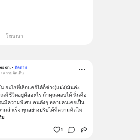
โฆษณา
es on.
•
ติดตาม
 • ความคิดเห็น
ัน อะไรที่เลิกแคร์ได้ก็ช่าง(แม่ง)มันค่ะ 
ุณมีชีวิตอยู่คืออะไร ถ้าคุณตอบได้ นั่นคือ
ว่าคุณมีความพิเศษ คนดังๆ หลายคนเคยเป็น
ามสำเร็จ ทุกอย่างปรับได้ที่ความคิดไม่
ติม
1