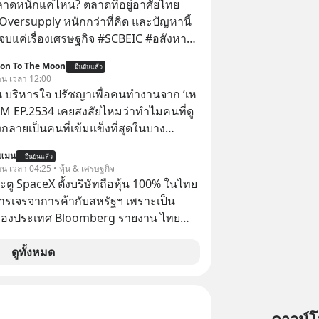
มานานกว่า 74 ปี ปัจจุบันนับเป็นก
ลาดหนักแค่ไหน? ตลาดที่อยู่อาศัยไทย
จทองคำที่ใหญ่เป็นอันดับ 2 ของไทย ที่มีราย
Oversupply หนักกว่าที่คิด และปัญหานี้
.5 ล้านล้านบาทในปี 2568
เรื่องเศรษฐกิจ #SCBEIC #อสังหา
ตลาด #เศรษฐกิจไทย #EICAround
ion To The Moon
ยืนยันแล้ว
ี่ youtube ประกอบ
วาน เวลา 12:00
s/-
 บริหารใจ ปรัชญาเพื่อคนทำงานจาก ‘เห
Jk?feature=share
 5M EP.2534 เคยสงสัยไหมว่าทำไมคนที่ดู
กลายเป็นคนที่เข้มแข็งที่สุดในบาง
์ แล้วทำไมคนที่ไม่ออกแรงทำอะไรเลย
นแมน
ยืนยันแล้ว
วามสำเร็จได้ไวกว่าใครเพื่อน? ไม่แน่ว่า
าน เวลา 04:25 • หุ้น & เศรษฐกิจ
้อาจจะเป็นคนที่รู้จักบริหารใจตัวเอง และ
ตู SpaceX ตั้งบริษัทถือหุ้น 100% ในไทย
ที่สุดก็เป็นได้ โดยพอดแคสต์ 5M
ารเจรจาการค้ากับสหรัฐฯ เพราะเป็น
จะพาทุกคนไปสำรวจวิธีการบริหารคนและ
ของประเทศ Bloomberg รายงาน ไทย
ปรัชญาเพื่อคนทำงานจาก ‘เหลาจื่อ’ (เล่า
ดยืนชัดเจนว่า จะไม่อนุญาตให้บริษัท
ปราชญ์จีนแห่งยุคไปด้วยกัน
้งบริษัทโทรคมนาคมดาวเทียมที่ถือหุ้น
ดูทั้งหมด
ชาวต่างชาติ ในระหว่างการเจรจาการ
บาลสหรัฐ โดยให้เหตุผลว่าเป็นประเด็น
ปไตยของประเทศ