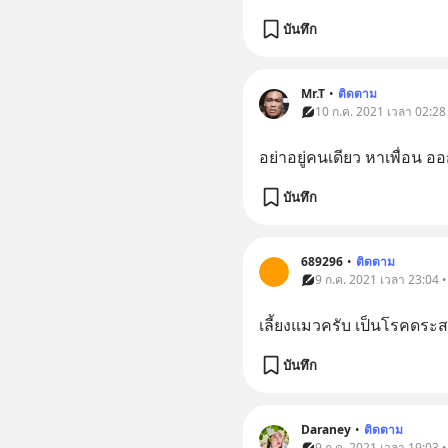
บันทึก
Mr.T
•
ติดตาม
10 ก.ค. 2021 เวลา 02:28
อย่าอยู่คนเดียว หาเพื่อน ออ
บันทึก
689296
•
ติดตาม
9 ก.ค. 2021 เวลา 23:04 
เลี้ยงแมวครับ เป็นโรคดร
บันทึก
Daraney
•
ติดตาม
9 ก.ค. 2021 เวลา 19:03 