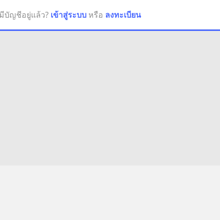
มีบัญชีอยู่แล้ว?
เข้าสู่ระบบ
หรือ
ลงทะเบียน