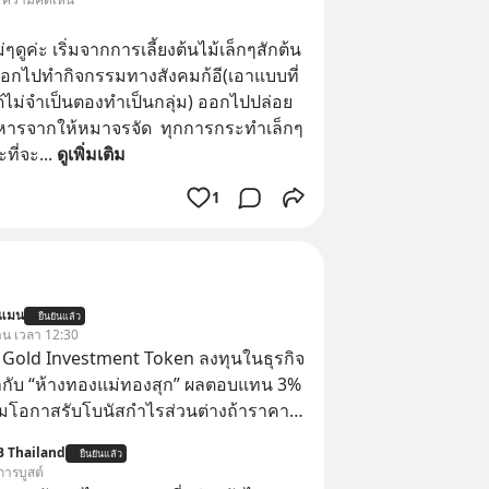
ค่ะ เริ่มจากการเลี้ยงต้นไม้เล็กๆสักต้น 
ต่ออกไปทำกิจกรรมทางสังคมก้อี(เอาแบบที่
้ไม่จำเป็นตองทำเป็นกลุ่ม) ออกไปปล่อย
ารจากให้หมาจรจัด  ทุกการกระทำเล็กๆ
ะที่จะ
... 
ดูเพิ่มเติม
1
นแมน
ยืนยันแล้ว
วาน เวลา 12:30
TS Gold Investment Token ลงทุนในธุรกิจ
กับ “ห้างทองแม่ทองสุก” ผลตอบแทน 3%
้อมโอกาสรับโบนัสกำไรส่วนต่างถ้าราคา
 ลงทุนแมนจะเล่าให้ฟัง x MTS Gold
B Thailand
ยืนยันแล้ว
ุ่ม MTS Gold หรือห้างทองแม่ทองสุก อยู่
การบูสต์