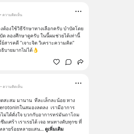
 • ความคิดเห็น
คงต้องใช้วิธีรักษาทางเลือกครับ บำบัดโดย
 ลองศึกษาดูครับ ในนี้ผมช่วยได้เท่านี้
ีรี่ย์สารคดี "เจาะจิต วิเคราะความคิด"  
อธิบายมากไม่ได้👌
 • ความคิดเห็น
ียดสะสม มานาน  ทีละเล็กละน้อย ทาง
serotoninในสมองลดลง  เรามีอาการ 
ราไม่ได้ดั่งใจ บวกกับอาการทร่มันถาโถม
คซึมเศร้า เราเรยได้ เจอ หนทางดับทุกข ที่
้าหลายร้อยหลายแสน
... 
ดูเพิ่มเติม