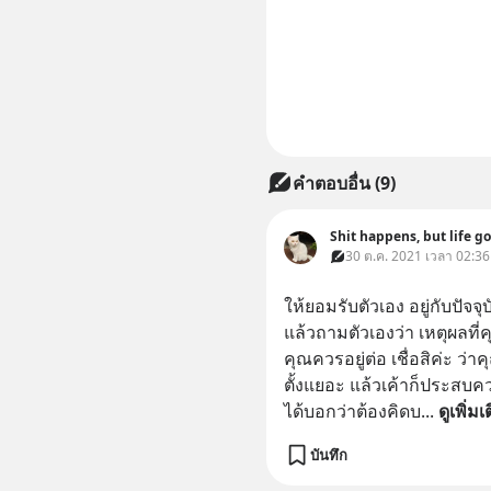
คำตอบอื่น
(
9
)
Shit happens, but life go
30 ต.ค. 2021 เวลา 02:36
ให้ยอมรับตัวเอง อยู่กับปัจจุบ
แล้วถามตัวเองว่า เหตุผลที่ค
คุณควรอยู่ต่อ เชื่อสิค่ะ 
ตั้งแยอะ แล้วเค้าก็ประสบคว
ได้บอกว่าต้องคิดบ
... 
ดูเพิ่มเ
บันทึก