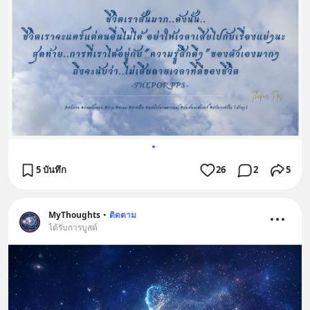
5 บันทึก
26
2
5
MyThoughts
•
ติดตาม
ได้รับการบูสต์