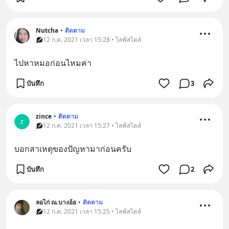
Nutcha
•
ติดตาม
12 ก.ค. 2021 เวลา 15:28 • ไลฟ์สไตล์
ไปหาหมอก่อนไหมค่า
บันทึก
3
zince
•
ติดตาม
z
12 ก.ค. 2021 เวลา 15:27 • ไลฟ์สไตล์
บอกสาเหตุของปัญหามาก่อนครับ
บันทึก
2
ลอไก่ ณ.บางอ้อ
•
ติดตาม
12 ก.ค. 2021 เวลา 15:25 • ไลฟ์สไตล์