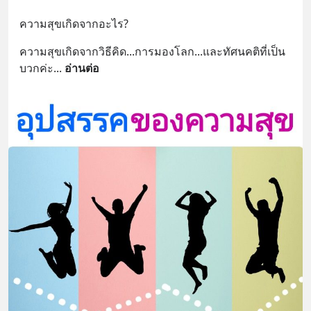
ความสุขเกิดจากอะไร?
ความสุขเกิดจากวิธีคิด...การมองโลก...และทัศนคติที่เป็น
บวกค่ะ
... 
อ่านต่อ