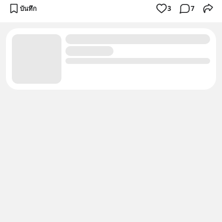
บันทึก
3
7