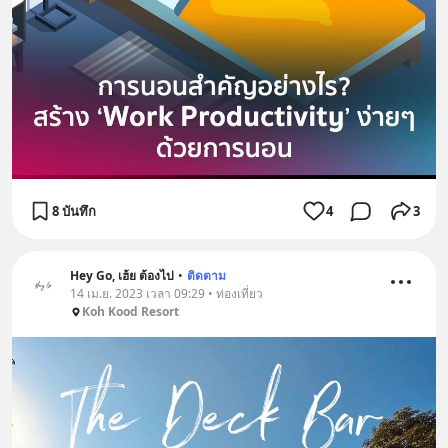
8 บันทึก
4
3
Hey Go, เฮ้ย ต้องไป
•
ติดตาม
14 เม.ย. 2023 เวลา 09:29 • ท่องเที่ยว
Koh Kood Resort