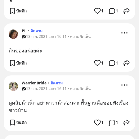
บันทึก
1
1
PL
•
ติดตาม
13 ก.ค. 2021 เวลา 16:11 • ความคิดเห็น
กินของอร่อยค่ะ
บันทึก
1
1
Warrior Bride
•
ติดตาม
13 ก.ค. 2021 เวลา 16:11 • ความคิดเห็น
ดูคลิปน้าเน็ก อย่าหาว่าน้าสอนค่ะ พื้นฐานคือชอบฟังเรื่อง
ชาวบ้าน
บันทึก
1
1