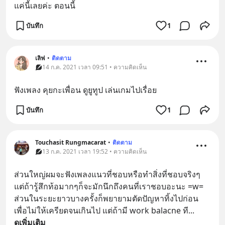
แค่นี้เลยค่ะ ตอนนี้
บันทึก
1
เลิฟ
•
ติดตาม
14 ก.ค. 2021 เวลา 09:51 • ความคิดเห็น
ฟังเพลง คุยกะเพื่อน ดูยูทูป เล่นเกมไปเรื่อย
บันทึก
1
Touchasit Rungmacarat
•
ติดตาม
13 ก.ค. 2021 เวลา 19:52 • ความคิดเห็น
ส่วนใหญ่ผมจะฟังเพลงแนวที่ชอบหรือทำสิ่งที่ชอบจริงๆ 
แต่ถ้ารู้สึกท้อมากๆก็จะมักนึกถึงคนที่เราชอบอะนะ =w=  
ส่วนในระยะยาวบางครั้งก็พยายามตัดปัญหาทิ้งไปก่อน
เพื่อไม่ให้เครียดจนเกินไป แต่ถ้ามี work balacne ที
... 
ดูเพิ่มเติม