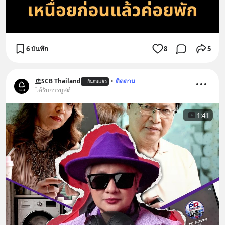
6 บันทึก
8
5
SCB Thailand
•
ติดตาม
ยืนยันแล้ว
ได้รับการบูสต์
1:41