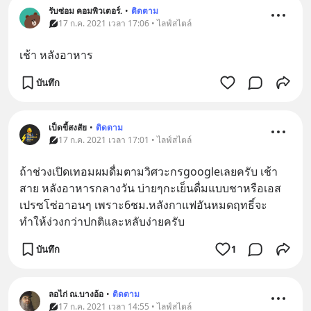
รับซ่อม คอมพิวเตอร์.
•
ติดตาม
17 ก.ค. 2021 เวลา 17:06 • ไลฟ์สไตล์
เช้า หลังอาหาร
บันทึก
เป็ดขี้สงสัย
•
ติดตาม
17 ก.ค. 2021 เวลา 17:01 • ไลฟ์สไตล์
ถ้าช่วงเปิดเทอมผมดื่มตามวิศวะกรgoogleเลยครับ เช้า 
สาย หลังอาหารกลางวัน บ่ายๆกะเย็นดื่มแบบชาหรือเอส
เปรซโซ่อาอนๆ เพราะ6ชม.หลังกาแฟอันหมดฤทธิ์จะ
ทำให้ง่วงกว่าปกติและหลับง่ายครับ
บันทึก
1
ลอไก่ ณ.บางอ้อ
•
ติดตาม
17 ก.ค. 2021 เวลา 14:55 • ไลฟ์สไตล์