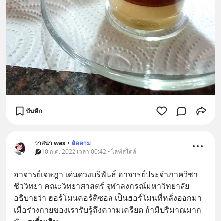
บันทึก
วาสนา was
•
ติดตาม
10 ก.ค. 2022 เวลา 00:42 • ไลฟ์สไตล์
อาจารย์เจษฎา เด่นดวงบริพันธ์ อาจารย์ประจำภาควิชา
ชีววิทยา คณะวิทยาศาสตร์ จุฬาลงกรณ์มหาวิทยาลัย 
อธิบายว่า ฮอร์โมนคอร์ติซอล เป็นฮอร์โมนที่หลั่งออกมา
เมื่อร่างกายของเรารับรู้ถึงความเครียด ถ้ามีปริมาณมาก 