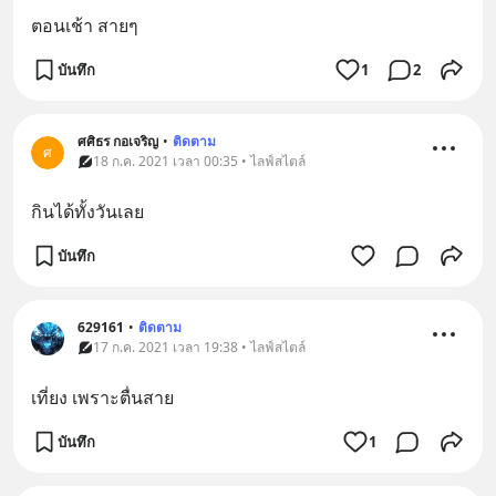
ตอนเช้า สายๆ
บันทึก
1
2
ศศิธร กอเจริญ
•
ติดตาม
ศ
18 ก.ค. 2021 เวลา 00:35 • ไลฟ์สไตล์
กินได้ทั้งวันเลย
บันทึก
629161
•
ติดตาม
17 ก.ค. 2021 เวลา 19:38 • ไลฟ์สไตล์
เที่ยง​ เพราะตื่นสาย
บันทึก
1