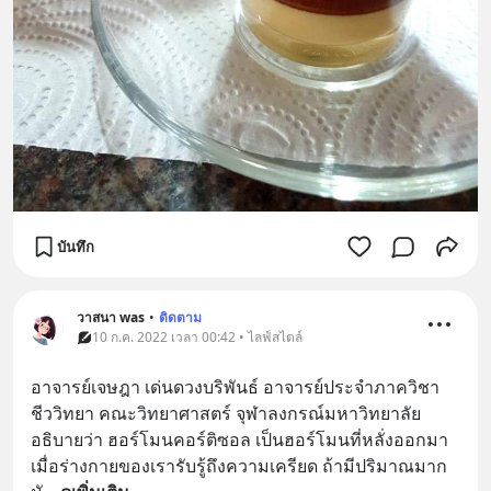
บันทึก
วาสนา was
•
ติดตาม
10 ก.ค. 2022 เวลา 00:42 • ไลฟ์สไตล์
อาจารย์เจษฎา เด่นดวงบริพันธ์ อาจารย์ประจำภาควิชา
ชีววิทยา คณะวิทยาศาสตร์ จุฬาลงกรณ์มหาวิทยาลัย 
อธิบายว่า ฮอร์โมนคอร์ติซอล เป็นฮอร์โมนที่หลั่งออกมา
เมื่อร่างกายของเรารับรู้ถึงความเครียด ถ้ามีปริมาณมาก 