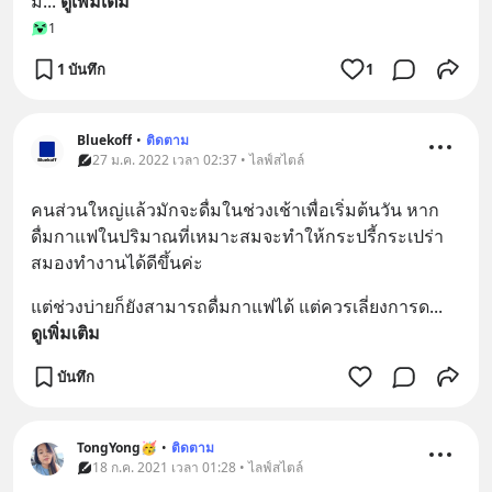
มั
... 
ดูเพิ่มเติม
1
1 บันทึก
1
Bluekoff
•
ติดตาม
27 ม.ค. 2022 เวลา 02:37 • ไลฟ์สไตล์
คนส่วนใหญ่แล้วมักจะดื่มในช่วงเช้าเพื่อเริ่มต้นวัน หาก
ดื่มกาแฟในปริมาณที่เหมาะสมจะทำให้กระปรี้กระเปร่า 
สมองทำงานได้ดีขึ้นค่ะ
แต่ช่วงบ่ายก็ยังสามารถดื่มกาแฟได้ แต่ควรเลี่ยงการด
... 
ดูเพิ่มเติม
บันทึก
TongYong🥳
•
ติดตาม
18 ก.ค. 2021 เวลา 01:28 • ไลฟ์สไตล์