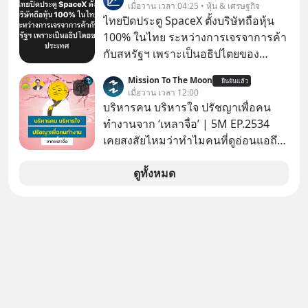
เจ้าของผู้นำ AI จีน ตั้งแต่โรงงานผลิตชิป
เมื่อวาน เวลา 04:25 • หุ้น & เศรษฐกิจ
หน่วยความจำ โมเดล AI ยันหุ่นยนต์
ไทยปิดประตู SpaceX ตั้งบริษัทถือหุ้น
✅ได้การรับยกเว้นภาษี Capital Gain
100% ในไทย ระหว่างการเจรจาการค้า
ตามกฎหมายภาษีของประเทศไทย
กับสหรัฐฯ เพราะเป็นอธิปไตยของ
ประเทศ Bloomberg รายงาน ไทย
Mission To The Moon
ยืนยันแล้ว
ประกาศจุดยืนชัดเจนว่า จะไม่อนุญาต
เมื่อวาน เวลา 12:00
ให้บริษัทสหรัฐฯ ตั้งบริษัทโทรคมนาคม
บริหารคน บริหารใจ ปรัชญาเพื่อคน
ดาวเทียมที่ถือหุ้น 100% โดยชาวต่าง
ทำงานจาก ‘เหลาจื่อ’ | 5M EP.2534
ชาติ ในระหว่างการเจรจาการค้ากับ
เคยสงสัยไหมว่าทำไมคนที่ดูอ่อนแอถึง
รัฐบาลสหรัฐ โดยให้เหตุผลว่าเป็น
กลายเป็นคนที่เข้มแข็งที่สุดในบาง
ประเด็นด้านอธิปไตยของประเทศ
สถานการณ์ แล้วทำไมคนที่ไม่ออกแรง
ดูทั้งหมด
ทำอะไรเลยถึงประสบความสำเร็จได้ไว
กว่าใครเพื่อน? ไม่แน่ว่าคนกลุ่มนี้อาจ
จะเป็นคนที่รู้จักบริหารใจตัวเอง และคน
รอบตัวได้เก่งที่สุดก็เป็นได้ โดยพอดแค
สต์ 5M ในวันนี้จะพาทุกคนไปสำรวจวิธี
การบริหารคนและบริหารใจ ปรัชญา
เพื่อคนทำงานจาก ‘เหลาจื่อ’ (เล่าจื๊อ) นัก
ปราชญ์จีนแห่งยุคไปด้วยกัน