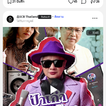
21 บันทึก
45
26
SCB Thailand
•
ติดตาม
ยืนยันแล้ว
ได้รับการบูสต์
1:41