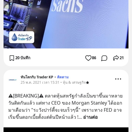
20 บันทึก
86
21
ทันโลกกับ Trader KP
•
ติดตาม
25 พ.ค. 2021 เวลา 15:31 • หุ้น & เศรษฐกิจ
⚠️[BREAKING]⚠️ ตลาดหุ้นสหรัฐกำลังเป็นขาขึ้นมาหลาย
วันติดกันแล้ว แต่ทาง CEO ของ Morgan Stanley ได้ออก
มาเตือนว่า "ระวังปาร์ตี้จะจบเร็วๆนี้" เพราะทาง FED อาจ
เริ่มขึ้นดอกเบี้ยตั้งแต่ต้นปีหน้าแล้ว !
... 
อ่านต่อ