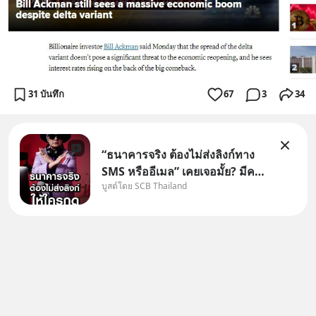
31 บันทึก
67
3
34
“ธนาคารจริง ต้องไม่ส่งลิงก์ทาง
SMS หรืออีเมล” เคยเจอมั้ย? มีคน
บูสต์โดย SCB Thailand
อ้างว่าโทรจากธนาคาร บอกว่า
บัญชีมีปัญหา แล้วให้กดลิงก์โน่นนี่
หรือสแกนคิวอาร์โค้ดทันที มาฟัง
“ป้าเก๋าเล่ากลโกง” เพื่อรู้ทันมุก
หลอกลวงในคราบ