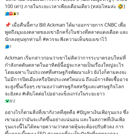
100 เท่า) ภายในระยะเวลาเพียงเดือนเดียว (หล่อไหมล่ะ 🤣)
3
📌 เมื่อคืนนี้ทาง Bill Ackman ได้มาออกรายการ CNBC เพื่อ
พูดถึงมุมองตลาดของเขาอีกครั้งในช่วงที่ตลาดแดงเดือด และ
นักลงทุนทุกท่านก็ #ควรจะฟังความเห็นของเขาไว้
1
Ackman เริ่มกล่าวก่อนว่าเขาไม่คิดว่าการระบาดรอบใหม่ที่
กำลังกดดันตลาดในอาทิตย์นี้อยู่จะกลายเป็นเรื่องใหญ่อะไร 
โดยเฉพาะในประเทศที่เศรษฐกิจพัฒนาแล้ว ยังไงก็ตามคงจะ
ไม่มีการปิดเมืองหรือปิดประเทศใหม่แน่ ถึงแม้การติดเชื้ออาจ
จะสูงขึ้นเรื่อยๆ เขามองว่าเศรษฐกิจสหรัฐและเศรษฐกิจโลก
จะยังคง #เติบโตต่อไปอย่างแข็งแกร่งในระยะยาว
2
อย่างไรก็ตามสิ่งที่เขากังวลที่สุดคือ #ปัญหาเงินเฟ้อรุนแรง ซึ่ง
เขามองว่ามันจะเกิดขึ้นอย่างแน่นอน และในสภาพที่เงินเฟ้อ
รุนแรงนี้ไม่ได้หมายความว่าตลาดหุ้นจะต้องปรับตัวลง การ
ขึ้นดอกเบี้ยของ FED ต่างหากที่จะเป็นปัจจัยที่กดตลาดลง