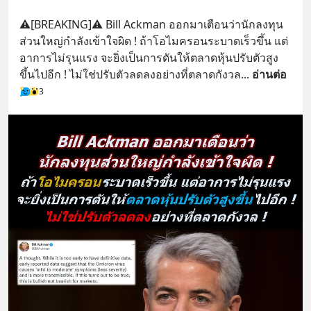
⚠️[BREAKING]⚠️ Bill Ackman ออกมาเตือนว่านักลงทุน
ส่วนใหญ่กำลังเข้าใจผิด ! ถ้าโอไมครอนระบาดเร็วขึ้น แต่
อาการไม่รุนแรง จะยิ่งเป็นการดันให้ตลาดหุ้นปรับตัวสูง
ขึ้นไปอีก ! ไม่ใช่ปรับตัวลดลงอย่างที่ตลาดกังวล
... 
อ่านต่อ
3