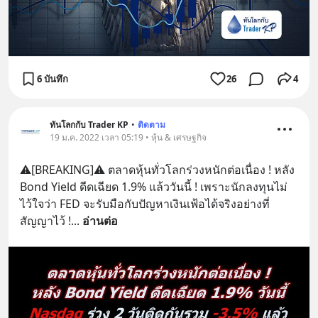
6 บันทึก
26
4
ทันโลกกับ Trader KP
•
ติดตาม
19 ม.ค. 2022 เวลา 05:19 • หุ้น & เศรษฐกิจ
⚠️[BREAKING]⚠️ ตลาดหุ้นทั่วโลกร่วงหนักต่อเนื่อง ! หลัง 
Bond Yield ดีดเฉียด 1.9% แล้ววันนี้ ! เพราะนักลงทุนไม่
ไว้ใจว่า FED จะรับมือกับปัญหาเงินเฟ้อได้จริงอย่างที่
สัญญาไว้ !
... 
อ่านต่อ