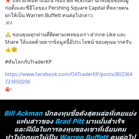
📌 และนี่ก็คือคำแนะนำของ Bill Ackman นักลงทุนชื่อดังผู้
ก่อตั้งและซีอีโอของ Pershing Square Capital ที่หลายคน
ยกให้เป็น Warren Buffett คนต่อไปกล่าว
2
🙏 ขอบคุณทุกท่านที่ติดตามเพจของเรา ฝากกด Like และ 
Share ให้แอดด้วยหากข้อมูลนี้มีประโยชน์ ขอบคุณมากครับ 
👍😊
#ทันโลกกับTraderKP
https://www.facebook.com/OilTraderKP/posts/802364
723650206
1