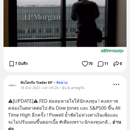
7 บันทึก
70
11
8
ทันโลกกับ Trader KP
•
ติดตาม
18 มี.ค. 2021 เวลา 05:26 • หุ้น & เศรษฐกิจ
⚠️[UPDATE]⚠️ FED ต่อลมหายใจให้นักลงทุน ! คงสภาพ
คล่องในตลาดต่อไป ดัน Dow Jones และ S&P500 ขึ้น All 
Time High อีกครั้ง ! Powell ย้ำชัดไม่ห่วงค่าเงินเฟ้อและ
จะไม่ปรับแผนขึ้นดอกเบี้ย #เพียงเพราะนักลงทุนกลั
... 
อ่าน
ต่อ