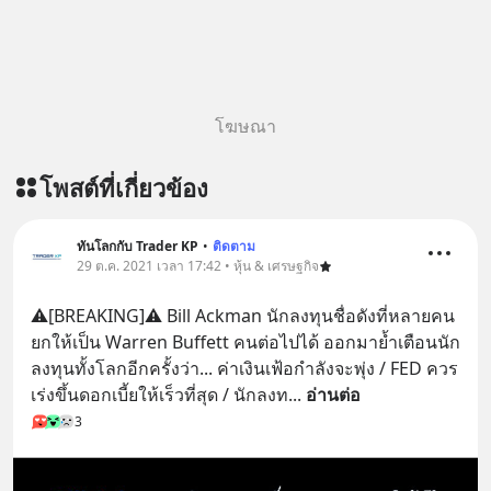
ฟังผ่าน Youtube :
https://youtu.be/B6IZDYopZLw The
original article appeared here
https://www.tharadhol.com/geek-
story-ep831-who-killed-harman-
โฆษณา
kardon/ ติดตามสาระดี ๆ อัพเดททุกวัน
ผ่าน Line OA ด.ดล Blog คลิกเลย -->
โพสต์ที่เกี่ยวข้อง
https://lin.ee/aMEkyNA
=========================
สนับสนุนโดย Inspire English
ทันโลกกับ Trader KP
•
ติดตาม
29 ต.ค. 2021 เวลา 17:42 • หุ้น & เศรษฐกิจ
========================= 📍กด
รับสิทธิ์ทดลองเรียนฟรี! กับ Inspire
⚠️[BREAKING]⚠️ Bill Ackman นักลงทุนชื่อดังที่หลายคน
English ที่นี่ : inspire-
ยกให้เป็น Warren Buffett คนต่อไปได้ ออกมาย้ำเตือนนัก
english.in.th/event/inspire-english-
ลงทุนทั้งโลกอีกครั้งว่า... ค่าเงินเฟ้อกำลังจะพุ่ง / FED ควร
x-ด-ดล-blog-mrtharadhol-แคมเปญ
เร่งขึ้นดอกเบี้ยให้เร็วที่สุด / นักลงท
... 
อ่านต่อ
พิเศษ/ ติดต่อสอบถามคอร์สเรียนเพิ่ม
3
เติม Line : https://lin.ee/uaQvU5C
#เรียนรู้ผ่านการใช้จริง #มากกว่าการ
เรียนภาษา #InspireEnglish