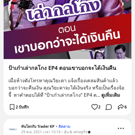
ป้าเก๋าเล่ากลโกง EP4 ตอนเขาบอกจะได้เงินคืน
เมื่อห้างดังโทรหาคุณวิยะดา แจ้งเรื่องเคลมสินค้าแล้ว
บอกว่าจะคืนเงิน คุณวิยะดาจะได้เงินจริง หรือเป็นเรื่องจ้อ
จี้  หาคำตอบได้ที่ “ป้าเก๋าเล่ากลโกง” EP4 ต
... 
ดูเพิ่มเติม
2 บันทึก
2
6
ทันโลกกับ Trader KP
•
ติดตาม
29 พ.ย. 2021 เวลา 10:16 • หุ้น & เศรษฐกิจ