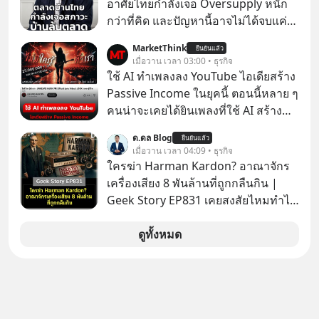
อาศัยไทยกำลังเจอ Oversupply หนัก
กว่าที่คิด และปัญหานี้อาจไม่ได้จบแค่
เรื่องเศรษฐกิจ #SCBEIC #อสังหา #บ้าน
MarketThink
ยืนยันแล้ว
ล้นตลาด #เศรษฐกิจไทย #EICAround
เมื่อวาน เวลา 03:00 • ธุรกิจ
#SCBThailand สามารถดูคลิปที่
ใช้ AI ทำเพลงลง YouTube ไอเดียสร้าง
youtube ประกอบได้ที่ link :
Passive Income ในยุคนี้ ตอนนี้หลาย ๆ
https://youtube.com/shorts/-
คนน่าจะเคยได้ยินเพลงที่ใช้ AI สร้าง
xU9gYcfVJk?feature=share
ผ่านหูกันมาบ้าง เช่น เพลง “ไม่มีใคร
ด.ดล Blog
ยืนยันแล้ว
รู้ตัวเรา” จากช่องชื่อว่า UNHEARD
เมื่อวาน เวลา 04:09 • ธุรกิจ
MUSIC ที่ตอนนี้มียอดรับชมกว่า 26
ใครฆ่า Harman Kardon? อาณาจักร
ล้านครั้งแล้ว
เครื่องเสียง 8 พันล้านที่ถูกกลืนกิน |
Geek Story EP831 เคยสงสัยไหมทำไม
หูฟัง AKG ถึงกลายเป็นแค่ของแถมใน
กล่องมือถือ? หรือลำโพง JBL ถึงวางขาย
ดูทั้งหมด
เกลื่อนตามห้างทั่วไป? ทั้งที่จริง ๆ แล้ว
ชื่อเหล่านี้คือ “ตำนาน” ระดับเทพที่นัก
เล่นเครื่องเสียงยุคก่อนยอมจ่ายเงินหลัก
แสนเพื่อครอบครอง แต่เบื้องหลังความ