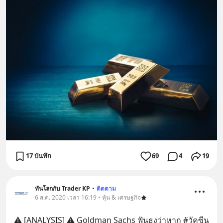
17 บันทึก
69
4
19
ทันโลกกับ Trader KP
•
ติดตาม
6 ส.ค. 2020 เวลา 16:19 • หุ้น & เศรษฐกิจ
⚠️ [ANALYSIS] ⚠️ Goldman Sachs ฟันธงว่าหาก #วัคซีน