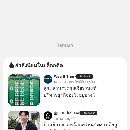
โฆษณา
กำลังนิยมในบล็อกดิต
WealthThink
ยืนยันแล้ว
เมื่อวาน เวลา 04:00 • ธุรกิจ
ลูกหลานตระกูลเจียรวนนท์
บริหารธุรกิจอะไรอยู่บ้าง ?
SCB Thailand
ยืนยันแล้ว
ได้รับการบูสต์
บ้านล้นตลาดหนักแค่ไหน? ตลาดที่อยู่