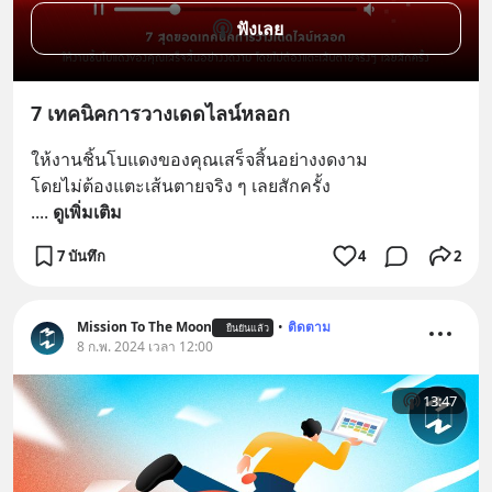
ฟังเลย
7 เทคนิคการวางเดดไลน์หลอก
ให้งานชิ้นโบแดงของคุณเสร็จสิ้นอย่างงดงาม
โดยไม่ต้องแตะเส้นตายจริง ๆ เลยสักครั้ง
.
... 
ดูเพิ่มเติม
7 บันทึก
4
2
Mission To The Moon
•
ติดตาม
ยืนยันแล้ว
8 ก.พ. 2024 เวลา 12:00
13:47