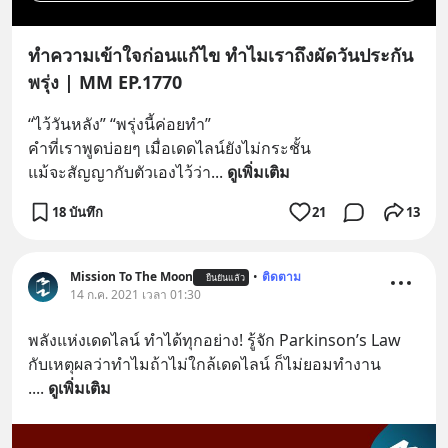
ทำความเข้าใจก่อนแก้ไข ทำไมเราถึงผัดวันประกัน
พรุ่ง | MM EP.1770
“ไว้วันหลัง” “พรุ่งนี้ค่อยทำ”
คำที่เราพูดบ่อยๆ เมื่อเดดไลน์ยังไม่กระชั้น
แม้จะสัญญากับตัวเองไว้ว่า
... 
ดูเพิ่มเติม
18 บันทึก
21
13
Mission To The Moon
•
ติดตาม
ยืนยันแล้ว
14 ก.ค. 2021 เวลา 01:30
พลังแห่งเดดไลน์ ทำได้ทุกอย่าง! รู้จัก Parkinson’s Law 
กับเหตุผลว่าทำไมถ้าไม่ใกล้เดดไลน์ ก็ไม่ยอมทำงาน
.
... 
ดูเพิ่มเติม