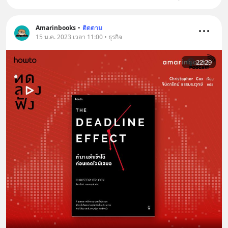
Amarinbooks
•
ติดตาม
15 ม.ค. 2023 เวลา 11:00 • ธุรกิจ
22:29