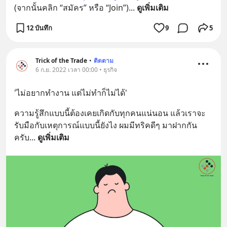
(จากนั้นคลิก “สมัคร” หรือ “Join”)
... 
ดูเพิ่มเติม
12 บันทึก
9
5
Trick of the Trade
•
ติดตาม
6 ก.ย. 2022 เวลา 00:00 • ธุรกิจ
'ไม่อยากทำงาน แต่ไม่ทำก็ไม่ได้'
ความรู้สึกแบบนี้ต้องเคยเกิดกับทุกคนแน่นอน แล้วเราจะ
รับมือกับเหตุการณ์แบบนี้ยังไง ผมมีทริคดีๆ มาฝากกัน
ครับ
... 
ดูเพิ่มเติม