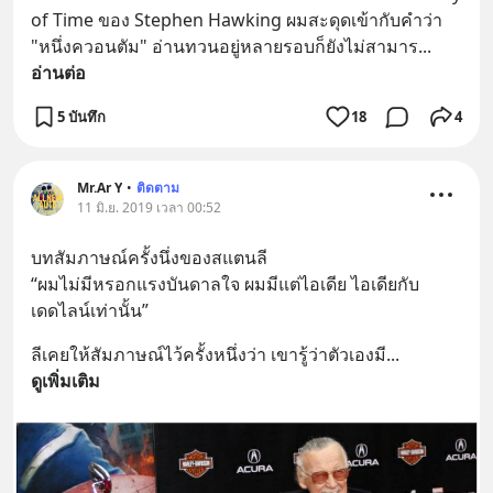
of Time ของ Stephen Hawking ผมสะดุดเข้ากับคำว่า 
"หนึ่งควอนตัม" อ่านทวนอยู่หลายรอบก็ยังไม่สามาร
... 
อ่านต่อ
5 บันทึก
18
4
Mr.Ar Y
•
ติดตาม
11 มิ.ย. 2019 เวลา 00:52
บทสัมภาษณ์ครั้งนึ่งของสแตนลี
“ผมไม่มีหรอกแรงบันดาลใจ ผมมีแต่ไอเดีย ไอเดียกับ
เดดไลน์เท่านั้น”
ลีเคยให้สัมภาษณ์ไว้ครั้งหนึ่งว่า เขารู้ว่าตัวเองมี
... 
ดูเพิ่มเติม