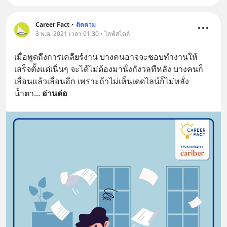
Career Fact
•
ติดตาม
3 พ.ค. 2021 เวลา 01:30 • ไลฟ์สไตล์
เมื่อพูดถึงการเคลียร์งาน บางคนอาจจะชอบทำงานให้
เสร็จตั้งแต่เนิ่นๆ จะได้ไม่ต้องมานั่งกังวลทีหลัง บางคนก็
เลื่อนแล้วเลื่อนอีก เพราะถ้าไม่เห็นเดดไลน์ก็ไม่หลั่ง
น้ำตา
... 
อ่านต่อ