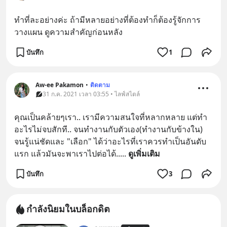
ทำที่ละอย่างค่ะ ถ้ามีหลายอย่างที่ต้องทำก็ต้องรู้จักการ
วางแผน ดูความสำคัญก่อนหลัง
บันทึก
1
Aw-ee Pakamon
•
ติดตาม
31 ก.ค. 2021 เวลา 03:55 • ไลฟ์สไตล์
คุณเป็นคล้ายๆเรา.. เรามีความสนใจที่หลากหลาย แต่ทำ
อะไรไม่จบสักที.. จนทำงานกับตัวเอง(ทำงานกับข้างใน) 
จนรู้แน่ชัดและ "เลือก" ได้ว่าอะไรที่เราควรทำเป็นอันดับ
แรก แล้วมันจะพาเราไปต่อได้..
... 
ดูเพิ่มเติม
บันทึก
3
กำลังนิยมในบล็อกดิต