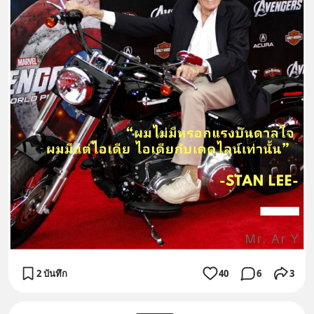
2 บันทึก
40
6
3