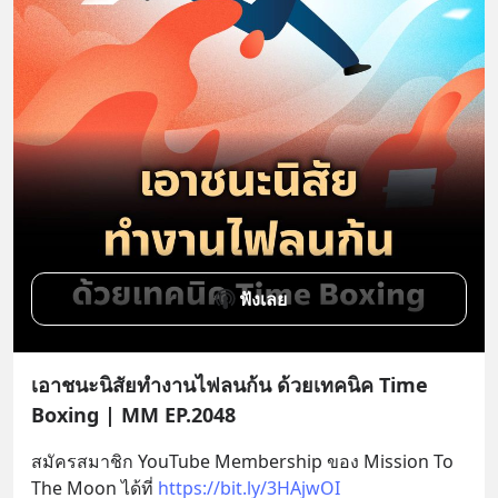
ฟังเลย
เอาชนะนิสัยทำงานไฟลนก้น ด้วยเทคนิค Time
Boxing | MM EP.2048
สมัครสมาชิก YouTube Membership ของ Mission To 
The Moon ได้ที่ 
https://bit.ly/3HAjwOI