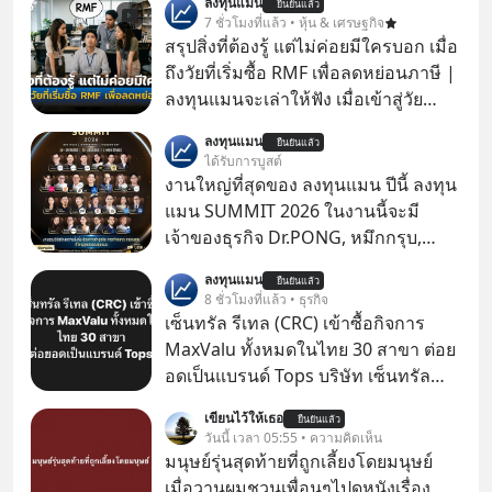
ลงทุนแมน
ยืนยันแล้ว
7 ชั่วโมงที่แล้ว • หุ้น & เศรษฐกิจ
สรุปสิ่งที่ต้องรู้ แต่ไม่ค่อยมีใครบอก เมื่อ
ถึงวัยที่เริ่มซื้อ RMF เพื่อลดหย่อนภาษี |
ลงทุนแมนจะเล่าให้ฟัง เมื่อเข้าสู่วัย
ทำงานและเริ่มมีรายได้ถึงเกณฑ์เสีย
ลงทุนแมน
ยืนยันแล้ว
ภาษี หลายคนมักได้รับคำแนะนำให้
ได้รับการบูสต์
ลงทุนใน RMF เพราะนอกจากจะช่วยลด
งานใหญ่ที่สุดของ ลงทุนแมน ปีนี้ ลงทุน
หย่อนภาษีได้แล้ว ยังเป็นโอกาสในการ
แมน SUMMIT 2026 ในงานนี้จะมี
สร้างความมั่งคั่งระยะยาว แต่น้อยคน
เจ้าของธุรกิจ Dr.PONG, หมึกกรุบ,
นักที่จะลงลึกว่า ถ้าลงทุนใน RMF ควรรู้
Srichand, Jones’ Salad, LA GLACE,
ลงทุนแมน
อะไรบ้าง ควรดู ตรงไหน ทำอย่างไร ถึง
ยืนยันแล้ว
Fastwork, MizuMi, KARMART, อิชิตัน
8 ชั่วโมงที่แล้ว • ธุรกิจ
จะดีกับเรา แล้วเราควรรู้ข้อมูลอะไร
มาแชร์ความรู้การสร้างธุรกิจ
เซ็นทรัล รีเทล (CRC) เข้าซื้อกิจการ
เกี่ยวกับ RMF บ้าง เพื่อให้นำไปใช้ต่อได้
MaxValu ทั้งหมดในไทย 30 สาขา ต่อย
จริง ๆ ลงทุนแมนจะเล่าให้ฟัง
อดเป็นแบรนด์ Tops บริษัท เซ็นทรัล
รีเทล คอร์ปอเรชั่น จำกัด (มหาชน) หรือ
เขียนไว้ให้เธอ
ยืนยันแล้ว
CRC แจ้งตลาดหลักทรัพย์ฯ ว่า บริษัท
วันนี้ เวลา 05:55 • ความคิดเห็น
เซ็นทรัล ฟู้ด รีเทล จำกัด (CFR) ซึ่งเป็น
มนุษย์รุ่นสุดท้ายที่ถูกเลี้ยงโดยมนุษย์
บริษัทย่อยที่ CRC ถือหุ้นทั้งทางตรงและ
เมื่อวานผมชวนเพื่อนๆไปดูหนังเรื่อง