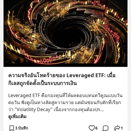
ความจริงอันโหดร้ายของ Leveraged ETF: เมื่อ
กิเลสถูกจัดตั้งเป็นระบบการเงิน
Leveraged ETF คือกองทุนที่ให้ผลตอบแทนทวีคูณแบบวัน
ต่อวัน ฟังดูเป็นทางลัดสู่ความรวย แต่มันซ่อนกับดักที่เรียก
ว่า "Volatility Decay" เนื่องจากกองทุนต้องปร
... 
ดูเพิ่มเติม
3 บันทึก
6
1