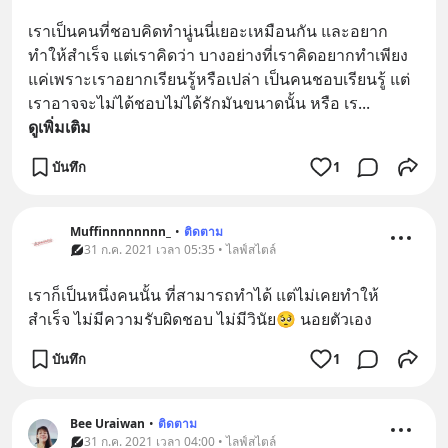
เราเป็นคนที่ชอบคิดทำนู่นนี่เยอะเหมือนกัน และอยาก
ทำให้สำเร็จ แต่เราคิดว่า บางอย่างที่เราคิดอยากทำเพียง
แค่เพราะเราอยากเรียนรู้หรือเปล่า เป็นคนชอบเรียนรู้ แต่
เราอาจจะไม่ได้ชอบไม่ได้รักมันขนาดนั้น หรือ เร
... 
ดูเพิ่มเติม
บันทึก
1
Muffinnnnnnnn_
•
ติดตาม
31 ก.ค. 2021 เวลา 05:35 • ไลฟ์สไตล์
เราก็เป็นหนึ่งคนนั้น ที่สามารถทำได้ แต่ไม่เคยทำให้
สำเร็จ ไม่มีความรับผิดชอบ ไม่มีวินัย🥺 นอยตัวเอง
บันทึก
1
Bee Uraiwan
•
ติดตาม
31 ก.ค. 2021 เวลา 04:00 • ไลฟ์สไตล์