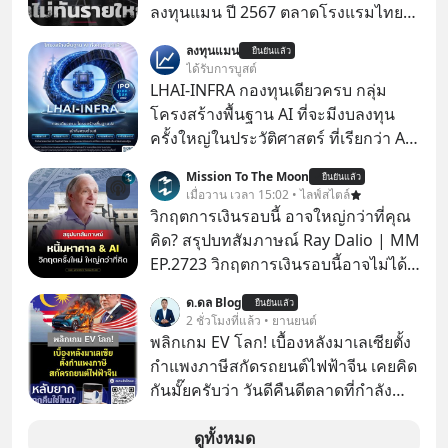
ลงทุนแมน ปี 2567 ตลาดโรงแรมไทย
มูลค่ารวมเฉียด 4 แสนล้านบาท แต่รู้
ลงทุนแมน
ยืนยันแล้ว
หรือไม่ว่า รายได้กว่า 85% กระจุกอยู่กับ
ได้รับการบูสต์
ผู้ประกอบการรายใหญ่ และมีอัตราการ
LHAI-INFRA กองทุนเดียวครบ กลุ่ม
เติบโตได้ถึง 16% ขณะที่ผู้ประกอบการ
โครงสร้างพื้นฐาน AI ที่จะมีงบลงทุน
โฮสเทลและที่พักขนาดเล็ก ซึ่งมีสัดส่วน
ครั้งใหญ่ในประวัติศาสตร์ ที่เรียกว่า AI
ถึง 91% ของธุรกิจที่พักทั้งหมด กลับโต
Supercycle หุ้นกลุ่มนี้ปรับตัวลงมากใน
Mission To The Moon
เพียง 1.3% เท่านั้น เกิดอะไรขึ้นกับที่พัก
ยืนยันแล้ว
1 เดือนที่ผ่านมา แต่ความจริงคือทั่วโลก
เมื่อวาน เวลา 15:02 • ไลฟ์สไตล์
รายเล็ก ? อะไรคือข้อจำกัดที่ทำให้โต
ยังเดินหน้าลงทุน AI อย่างต่อเนื่อง ซึ่ง
วิกฤตการเงินรอบนี้ อาจใหญ่กว่าที่คุณ
ไม่สุด และต้องปลดล็อกกฎเกณฑ์ไหน
ต้องการโครงสร้างพื้นฐานด้าน AI
คิด? สรุปบทสัมภาษณ์ Ray Dalio | MM
เพื่อให้รายเล็กเติบโตได้มากกว่าที่เป็น
จำนวนมาก ตั้งแต่เมโมรีชิป เก็บข้อมูล
EP.2723 วิกฤตการเงินรอบนี้อาจไม่ได้
อยู่ ? Talk ลงทุนแมนชวนมาวิเคราะห์
ยันระบบไฟฟ้า และระบายความร้อน
เหมือนทุกครั้งที่เราเคยเจอ เมื่อ Ray
เรื่องนี้ กับคุณนรี สุเนต์ตา นายกสมาคม
ด.ดล Blog
ยืนยันแล้ว
Dalio ชายผู้เคยทำนายวิกฤตเศรษฐกิจ
2 ชั่วโมงที่แล้ว • ยานยนต์
โฮสเทลและที่พักขนาดเล็ก
มาแล้วหลายต่อหลายครั้ง ออกมาส่ง
พลิกเกม EV โลก! เบื้องหลังมาเลเซียตั้ง
(ประเทศไทย)
สัญญาณเตือนระเบิดเวลาลูกใหม่ที่
กำแพงภาษีสกัดรถยนต์ไฟฟ้าจีน เคยคิด
กำลังก่อตัวขึ้น จาก "ระเบิดหนี้สิน
กันมั๊ยครับว่า วันดีคืนดีตลาดที่กำลัง
มหาศาล" ผสานเข้ากับ "ฟองสบู่กระแส
เติบโตพุ่งทะยาน จะถูกมือมืดเตะตัดขา
AI" ที่ผู้คนกำลังแห่ไล่ราคาอย่างบ้าคลั่ง
จนหน้าทิ่มแบบไม่ทันตั้งตัว…
ดูทั้งหมด