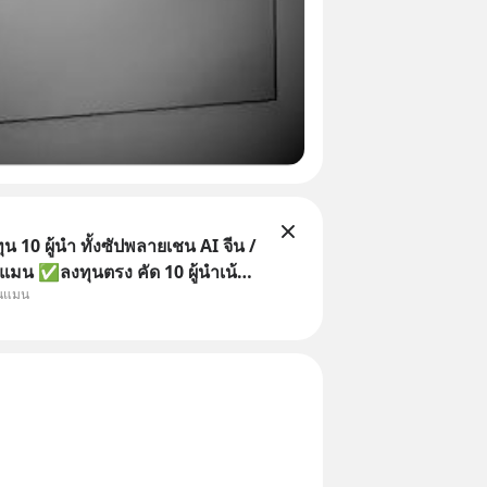
 10 ผู้นำ ทั้งซัปพลายเชน AI จีน /
แมน ✅ลงทุนตรง คัด 10 ผู้นำเน้น
ุนแมน
 จีน ✅คัดเลือกหุ้นใหม่ 9 ตัว เข้า
วมเป็นเจ้าของผู้นำ AI จีน ตั้งแต่
ิตชิป หน่วยความจำ โมเดล