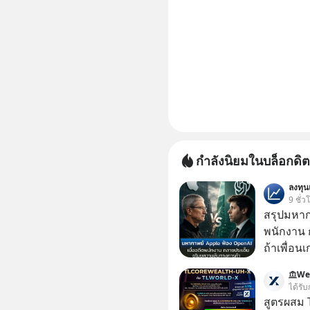
กำลังนิยมในบล็อกดิต
ลงทุ
9 ชั่ว
สรุปมหาก
พนักงาน 
ถ้าเพื่อน
ช่วยหาไฟล
We
เดียวกัน
ได้รับ
สูตรผสม