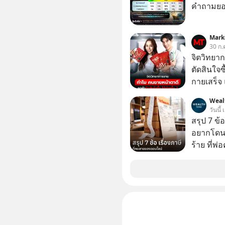
คำถามยอด
Mark
30 ก.
จิตวิทยา
ตัดสินใจซื
กายเสร็จ 
สองร้านท
Weal
วันนี้
สรุป 7 ข้
อยากโดนภา
ร้าย ที่