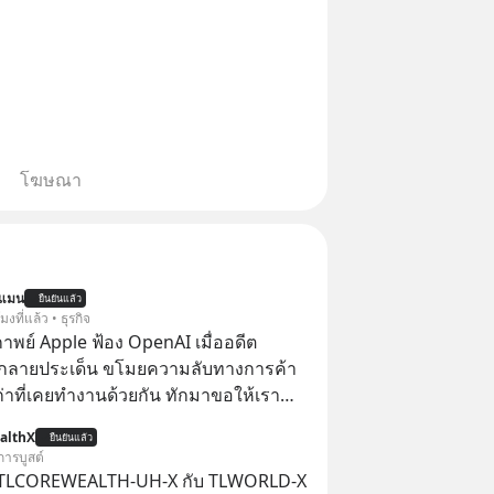
โฆษณา
นแมน
ยืนยันแล้ว
โมงที่แล้ว • ธุรกิจ
าพย์ Apple ฟ้อง OpenAI เมื่ออดีต
กลายประเด็น ขโมยความลับทางการค้า
เก่าที่เคยทำงานด้วยกัน ทักมาขอให้เรา
์งานเก่าที่เขาเคยทำไว้ ตอนยังอยู่บริษัท
althX
ยืนยันแล้ว
การบูสต์
 TLCOREWEALTH-UH-X กับ TLWORLD-X