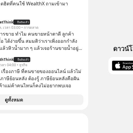
ฮิตที่คนใช้ WealthX ถามเข้ามา
etThink
ยืนยันแล้ว
ค. เวลา 03:00 • การตลาด
การขาย ทำไม คนขายหน้าตาดี ลูกค้า
้อ ได้ง่ายขึ้น สมมติว่าเราเพิ่งออกกำลัง
ดาวน์
แล้วหิวน้ำมาก ๆ แล้วเจอร้านขายน้ำอยู่
ี่ขายของเหมือนกันทุกอย่าง
thThink
ยืนยันแล้ว
 เวลา 04:00 • ธุรกิจ
อ เรื่องภาษี ที่คนขายของออนไลน์ แล้วไม่
ษีย้อนหลัง ต้องรู้ ภาษีย้อนหลังคือฝัน
พ่อค้าแม่ค้าคนไหนก็คงไม่อยากพบเจอ
ดูทั้งหมด