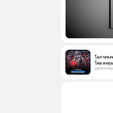
โอกาสลงทุน
โดย ลงทุน
บูสต์โดย ลงท
ๆ ในธีม AI
กองทุน ✅ร่
โรงงานผล