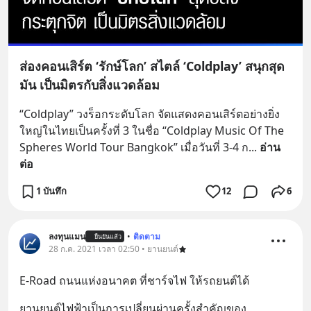
ส่องคอนเสิร์ต ‘รักษ์โลก’ สไตล์ ‘Coldplay’ สนุกสุด
มัน เป็นมิตรกับสิ่งแวดล้อม
“Coldplay” วงร็อกระดับโลก จัดแสดงคอนเสิร์ตอย่างยิ่ง
ใหญ่ในไทยเป็นครั้งที่ 3 ในชื่อ “Coldplay Music Of The 
Spheres World Tour Bangkok” เมื่อวันที่ 3-4 ก
... 
อ่าน
ต่อ
1 บันทึก
12
6
ลงทุนแมน
•
ติดตาม
ยืนยันแล้ว
28 ก.ค. 2021 เวลา 02:50 • ยานยนต์
E-Road ถนนแห่งอนาคต ที่ชาร์จไฟ ให้รถยนต์ได้
ยานยนต์ไฟฟ้าเป็นการเปลี่ยนผ่านครั้งสำคัญของ