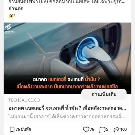
ยานยนต์ไฟฟ้า (EV) คึกคักมากเป็นพิเศษ โดยเฉพาะธุรกิ
... 
อ่านต่อ
2
อ่านเพิ่มเติม
TECHSAUCE.CO
อนาคต แบตเตอรี่ จะแทนที่ น้ำมัน ? เมื่อพลังงานสะอาด มีบทบาทมากกว่าพลังงานฟอสซิล
ไม่นานมานี้ เราอาจได้เห็นข่าวคราวจากอุตสาหกรรมฝั่งยานย...
76 บันทึก
76
5
100