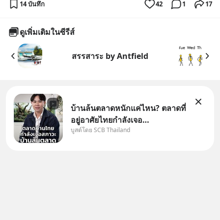
14 บันทึก
42
1
17
ดูเพิ่มเติมในซีรีส์
สรรสาระ by Antfield
บ้านล้นตลาดหนักแค่ไหน? ตลาดที่
อยู่อาศัยไทยกำลังเจอ
บูสต์โดย SCB Thailand
Oversupply หนักกว่าที่คิด และ
ปัญหานี้อาจไม่ได้จบแค่เรื่อง
เศรษฐกิจ #SCBEIC #อสังหา
#บ้านล้นตลาด #เศรษฐกิจไทย
#EICAround #SCBThailand
สามารถดูคลิปท