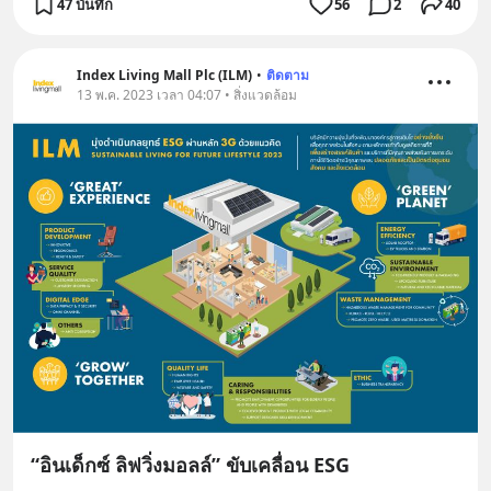
47 บันทึก
56
2
40
Index Living Mall Plc (ILM)
•
ติดตาม
13 พ.ค. 2023 เวลา 04:07 • สิ่งแวดล้อม
“อินเด็กซ์ ลิฟวิ่งมอลล์” ขับเคลื่อน ESG