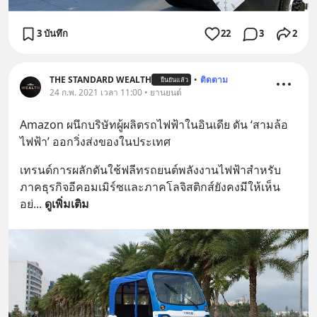
3 บันทึก
22
3
2
THE STANDARD WEALTH
•
ติดตาม
ยืนยันแล้ว
24 ก.พ. 2021 เวลา 11:00 • ยานยนต์
Amazon ผนึกบริษัทผู้ผลิตรถไฟฟ้าในอินเดีย ดัน ‘สามล้อ
ไฟฟ้า’ ออกวิ่งส่งของในประเทศ
เทรนด์การผลักดันใช้ฟลีทรถยนต์พลังงานไฟฟ้าสำหรับ
ภาคธุรกิจอีคอมเมิร์ซและภาคโลจิสติกส์ยังคงมีให้เห็น
อย่
... 
ดูเพิ่มเติม