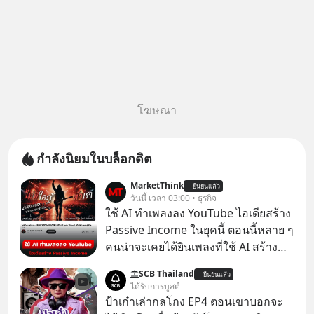
โฆษณา
กำลังนิยมในบล็อกดิต
MarketThink
ยืนยันแล้ว
วันนี้ เวลา 03:00 • ธุรกิจ
ใช้ AI ทำเพลงลง YouTube ไอเดียสร้าง
Passive Income ในยุคนี้ ตอนนี้หลาย ๆ
คนน่าจะเคยได้ยินเพลงที่ใช้ AI สร้าง
ผ่านหูกันมาบ้าง เช่น เพลง “ไม่มีใคร
SCB Thailand
ยืนยันแล้ว
รู้ตัวเรา” จากช่องชื่อว่า UNHEARD
ได้รับการบูสต์
MUSIC ที่ตอนนี้มียอดรับชมกว่า 26
ป้าเก๋าเล่ากลโกง EP4 ตอนเขาบอกจะ