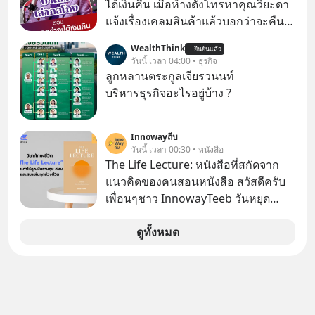
ล้านครั้งแล้ว
ได้เงินคืน เมื่อห้างดังโทรหาคุณวิยะดา
แจ้งเรื่องเคลมสินค้าแล้วบอกว่าจะคืน
เงิน คุณวิยะดาจะได้เงินจริง หรือเป็น
WealthThink
ยืนยันแล้ว
เรื่องจ้อจี้ หาคำตอบได้ที่ “ป้าเก๋าเล่ากล
วันนี้ เวลา 04:00 • ธุรกิจ
โกง” EP4 ตอน “เขาบอกว่าจะได้เงิน
ลูกหลานตระกูลเจียรวนนท์
คืน” #ป้าเก๋าเล่ากลโกง #แก้เกมกลโกง
บริหารธุรกิจอะไรอยู่บ้าง ?
#อยู่อย่างยั่งยืน #Cybersecurity #เตือน
ภัยออนไลน์
Innowayถีบ
วันนี้ เวลา 00:30 • หนังสือ
The Life Lecture: หนังสือที่สกัดจาก
แนวคิดของคนสอนหนังสือ สวัสดีครับ
เพื่อนๆชาว InnowayTeeb วันหยุด
สบายๆ วันนี้แอดเพิ่งจะอ่านหนังสือที่น่า
สนใจจบแล้วเกิดคำถามว่า
ดูทั้งหมด