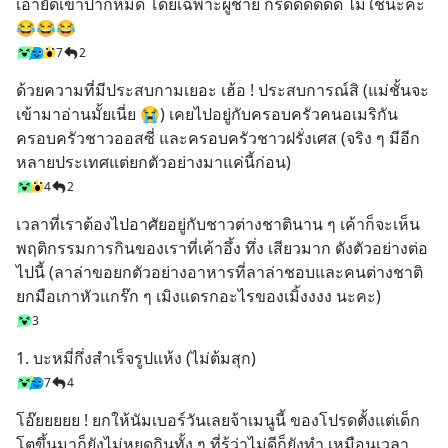
เอายัดเข้าปากหมด โดยเฉพาะผู้ชาย กรี๊ดดดดดด ไม่ใช่นะคะ 
😂😂😂
7
2
ด้วยความที่มีประสบกามเยอะ เฮ้อ ! ประสบการณ์สิ (แม่ชั้นจะ
เข้ามาอ่านมั้ยเนี่ย 😭) เคยไปอยู่กับครอบครัวคนอเมริกัน 
ครอบครัวชาวออสซี่ และครอบครัวชาวฝรั่งเศส (จริง ๆ มีอีก
หลายประเทศแต่ยกตัวอย่างมาแค่นี้ก่อน)
4
2
เวลาที่เราต้องไปอาศัยอยู่กับชาวต่างชาตินาน ๆ เค้าก็จะเห็น
พฤติกรรมการกินของเราที่เค้าอึ้ง ทึ่ง เสียวมาก ดังตัวอย่างต่อ
ไปนี้ (ลาล่าขอยกตัวอย่างอาหารที่ลาล่าชอบและคนต่างชาติ
ยกมือเกาหัวแกร๊ก ๆ เมิงแดรกอะไรของเมิ้งงงง นะคะ)
3
1. บะหมี่กึ่งสำเร็จรูปแห้ง (ไม่ต้มสุก)
7
4
โอ๊ยยยยย ! ยกให้นัมเบอร์วันเลยจ้าเมนูนี้ ของโปรดตั้งแต่เด็ก 
โตขึ้นมาก็ยังไม่หยุดกินทั้ง ๆ ที่รู้ว่าไม่ดีก็ยังทำ เหมือนเวลา