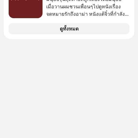
เมื่อวานผมชวนเพื่อนๆไปดูหนังเรื่อง
จดหมายรักถึงอาม่า หนังแต้จิ๋วที่กำลัง
โด่งดังทั่วโลกอยู่ในตอนนี้ เหตุเกิดจาก
ป๊าผมเห็นโปสเตอร์หนังเรื่องนี้หลาย
ดูทั้งหมด
เดือนก่อนและอยากดูมาก ด้วยเพราะว่า
อากงก็มาจากเมืองจีน ป๊าก็พูดแต้จิ๋วได้
มีเรื่องราวมีความผูกพันที่ได้ยินตั้งแต่
เด็ก