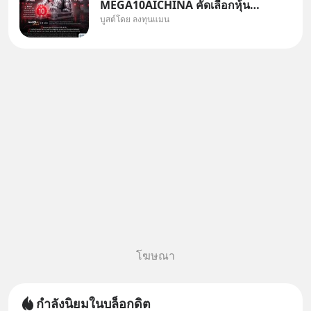
MEGA10AICHINA คัดเลือกหุ้น
บูสต์โดย ลงทุนแมน
ใหม่ 9 ตัว เข้ากองทุน.. ครอบคลุม
ทั้งซัปพลายเชน AI จีน พิเศษ ช่วง
3 - 19 ส.ค. 69 มีโปรโมชัน ลด
50% ค่าธรรมเนียมซื้อ | ยอด 2
ล้านบาทขึ้นไป ฟรีค่าธรร
โฆษณา
กำลังนิยมในบล็อกดิต