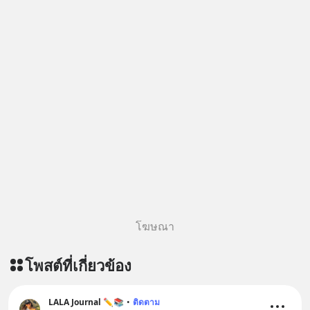
โฆษณา
โพสต์ที่เกี่ยวข้อง
LALA Journal ✏️📚
•
ติดตาม