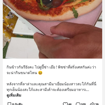
กินข้าวกันรึยังคะ ไปดูปิ๊ซ่า เอ๊ย ! พิซซ่าที่ฝรั่งเศสกันค่ะว่า
จะน่ากินขนาดไหน 😆
หลังจากที่ลาล่าและคุณสามีมาเยี่ยมน้องสาวสะใภ้กันที่นี่ 
ทุกเย็นน้องสะใภ้และสามีเค้าจะต้องเตรียมอาหารเ
... 
ดูเพิ่มเติม
8 บันทึก
46
105
29