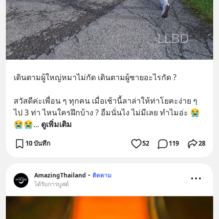
เดินตามผู้ใหญ่หมาไม่กัด เดินตามผู้ชายอะไรกัด ? 
สวัสดีค่ะเพื่อน ๆ ทุกคน เมื่อเช้านี้ลาล่าให้ท่าโยคะง่าย ๆ 
ไป 3 ท่า ไหนใครฝึกบ้าง ? อืมนั่นไง ไม่มีเลย ทำไมอ่ะ 😭
😭😭
... 
ดูเพิ่มเติม
10 บันทึก
52
119
28
AmazingThailand
•
ติดตาม
ได้รับการบูสต์