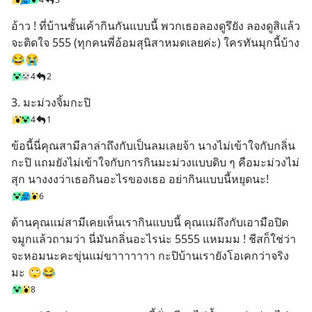
อ้าว ! ที่บ้านชั้นเค้ากินกันแบบนี้ พวกเธอลองดูรึยัง ลองดูสิแล้ว
จะติดใจ 555 (ทุกคนพี่อ้อมสุนิสาหมดเลยค่ะ) ใครทันมุกนี้บ้าง 
😂😭
4
2
3. มะม่วงจิ้มกะปิ
4
1
ข้อนี้นี่คุณสามีลาล่าถึงกับเป็นลมเลยจ้า นางไม่เข้าใจกับกลิ่น
กะปิ แถมยังไม่เข้าใจกับการกินมะม่วงแบบดิบ ๆ คือมะม่วงไม่
สุก นางงงว่าเธอกินอะไรของเธอ อย่ากินแบบนี้หยุดนะ!
6
ด้านคุณแม่สามีเคยเห็นเรากินแบบนี้ คุณแม่ถึงกับเอามือปิด
จมูกแล้วถามว่า นี่มันกลิ่นอะไรน่ะ 5555 แหมมม ! ชีสก็ใช่ว่า
จะหอมนะคะขุ่นแม่ขาาาาาาา กะปิบ้านเรายังโอเคกว่าจริง
มะ 🙄😂
8