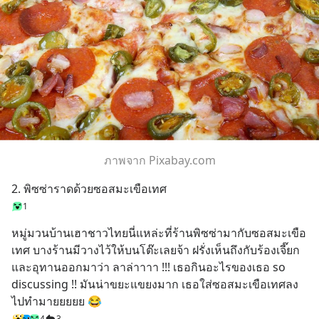
ภาพจาก Pixabay.com
2. พิซซ่าราดด้วยซอสมะเขือเทศ
1
หมู่มวนบ้านเฮาชาวไทยนี่แหล่ะที่ร้านพิซซ่ามากับซอสมะเขือ
เทศ บางร้านมีวางไว้ให้บนโต๊ะเลยจ้า ฝรั่งเห็นถึงกับร้องเจี๊ยก 
และอุทานออกมาว่า ลาล่าาาา !!! เธอกินอะไรของเธอ so 
discussing !! มันน่าขยะแขยงมาก เธอใส่ซอสมะเขือเทศลง
ไปทำมายยยยย 😂
4
3