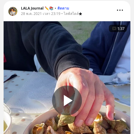
LALA Journal ✏️📚
•
ติดตาม
28 พ.ค. 2021 เวลา 23:19 • ไลฟ์สไตล์
1:37