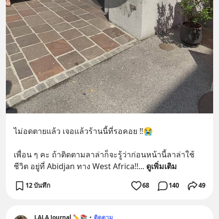
ไม่อดตายแล้ว เจอแล้วร้านนี้ที่รอคอย ‼️😭
เพื่อน ๆ คะ ถ้าติดตามลาล่าก็จะรู้ว่าก่อนหน้านี้ลาล่าใช้
ชีวิต อยู่ที่ Abidjan ทาง West Africa!!
... 
ดูเพิ่มเติม
12 บันทึก
68
140
49
LALA Journal ✏️📚
•
ติดตาม