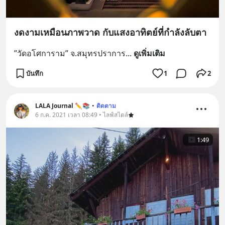
งดงามเหมือนภาพวาด กับแสงอาทิตย์ที่กำลังลับตา
”วัดอโศการาม” จ.สมุทรปราการ
... 
ดูเพิ่มเติม
บันทึก
1
2
LALA Journal ✏️📚
•
ติดตาม
6 ก.ค. 2021 เวลา 08:49 • ไลฟ์สไตล์
1:49