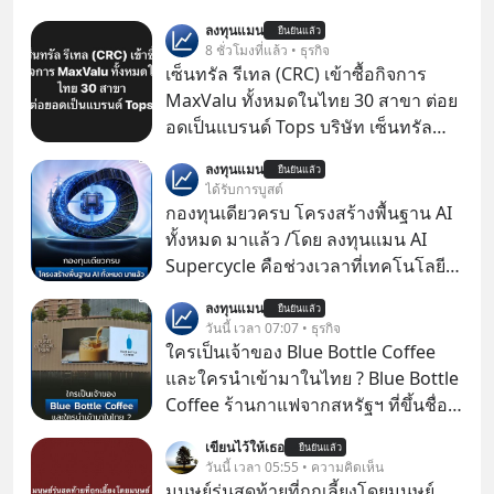
ลงทุนแมน
ยืนยันแล้ว
8 ชั่วโมงที่แล้ว • ธุรกิจ
เซ็นทรัล รีเทล (CRC) เข้าซื้อกิจการ
MaxValu ทั้งหมดในไทย 30 สาขา ต่อย
อดเป็นแบรนด์ Tops บริษัท เซ็นทรัล
รีเทล คอร์ปอเรชั่น จำกัด (มหาชน) หรือ
ลงทุนแมน
ยืนยันแล้ว
CRC แจ้งตลาดหลักทรัพย์ฯ ว่า บริษัท
ได้รับการบูสต์
เซ็นทรัล ฟู้ด รีเทล จำกัด (CFR) ซึ่งเป็น
กองทุนเดียวครบ โครงสร้างพื้นฐาน AI
บริษัทย่อยที่ CRC ถือหุ้นทั้งทางตรงและ
ทั้งหมด มาแล้ว /โดย ลงทุนแมน AI
ทางอ้อม 100%
Supercycle คือช่วงเวลาที่เทคโนโลยี
ปัญญาประดิษฐ์ จะกลายเป็นตัวขับ
ลงทุนแมน
ยืนยันแล้ว
เคลื่อนหลัก ของการเติบโตทาง
วันนี้ เวลา 07:07 • ธุรกิจ
เศรษฐกิจ และวิถีชีวิตของผู้คนอย่าง
ใครเป็นเจ้าของ Blue Bottle Coffee
ยาวนานต่อจากนี้
และใครนำเข้ามาในไทย ? Blue Bottle
Coffee ร้านกาแฟจากสหรัฐฯ ที่ขึ้นชื่อ
เรื่องความพิถีพิถัน กำลังจะเปิดสาขา
เขียนไว้ให้เธอ
ยืนยันแล้ว
แรกในประเทศไทย ที่ Central Park
วันนี้ เวลา 05:55 • ความคิดเห็น
มนุษย์รุ่นสุดท้ายที่ถูกเลี้ยงโดยมนุษย์