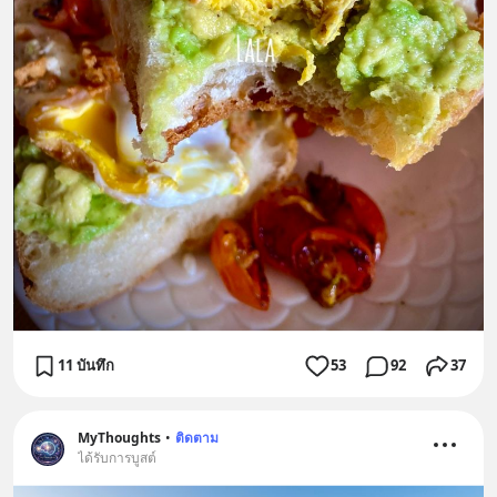
11 บันทึก
53
92
37
MyThoughts
•
ติดตาม
ได้รับการบูสต์