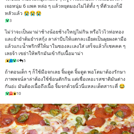
เจอหนุ่ม 6 แพค หล่อ ๆ แล้วหยุดมองไม่ได้ทั้ง ๆ ที่ตัวเองก็มี
หลัวแล้ว 😭😭😭
3
ไม่ว่าจะเป็นมาม่าช้างน้อยช้างใหญ่ไม่กิน หรือไวไวห่อทอง 
และยำยำต้มยำรสกุ้ง ลาล่าบีบให้แตกละเอียดเป็นผุยผงคามือ 
แล้วแกะน้ำพริกที่ให้มาในซองละเลงใส่ เสร็จแล้วก็เชคคค ๆ 
เลยจ้า เขย่าให้พริกมันเข้ากับเนื้อมาม่า
4
5
ถ้าตอนเด็ก ๆ ก็ใช้มือจกเลย จิ้มดูด จิ้มดูด พอโตมาต้องรักษา
ภาพพจน์ลาล่าต้องใช้ช้อนตักกิน แต่เชื่อเหอะรสชาติมันต่าง
กันอ่ะ มันต้องเนื้อถึงเนื้อ จิ้มจกด้วยนิ้วนี่แหละเด็ดสาระตี่ 😂
10