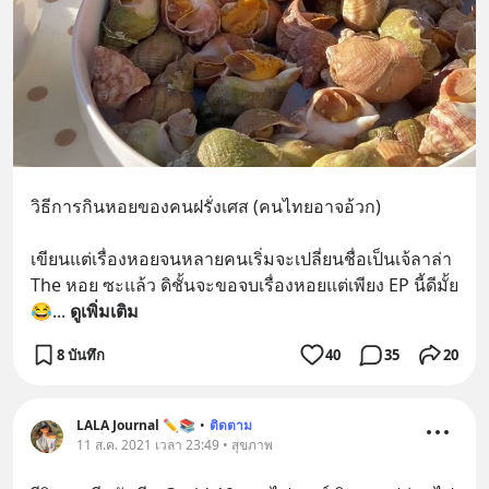
วิธีการกินหอยของคนฝรั่งเศส (คนไทยอาจอ้วก)
เขียนแต่เรื่องหอยจนหลายคนเริ่มจะเปลี่ยนชื่อเป็นเจ้ลาล่า 
The หอย ซะแล้ว ดิชั้นจะขอจบเรื่องหอยแต่เพียง EP นี้ดีมั้ย 
😂
... 
ดูเพิ่มเติม
8 บันทึก
40
35
20
LALA Journal ✏️📚
•
ติดตาม
11 ส.ค. 2021 เวลา 23:49 • สุขภาพ