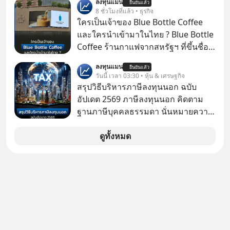
ลงทุนแมน
ยืนยันแล้ว
8 ชั่วโมงที่แล้ว • ธุรกิจ
ใครเป็นเจ้าของ Blue Bottle Coffee
และใครนำเข้ามาในไทย ? Blue Bottle
Coffee ร้านกาแฟจากสหรัฐฯ ที่ขึ้นชื่อ
เรื่องความพิถีพิถัน กำลังจะเปิดสาขา
ลงทุนแมน
ยืนยันแล้ว
แรกในประเทศไทย ที่ Central Park
วันนี้ เวลา 03:30 • หุ้น & เศรษฐกิจ
สรุปวิธีบริหารภาษีลงทุนนอก ฉบับ
อัปเดต 2569 ภาษีลงทุนนอก คิดตาม
ฐานภาษีบุคคลธรรมดา นั่นหมายความ
ว่าถ้าเรามีกำไร 100,000 บาท
ดูทั้งหมด