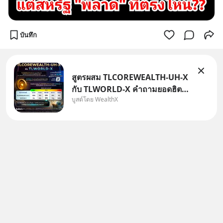
บันทึก
สูตรผสม TLCOREWEALTH-UH-X
กับ TLWORLD-X คำถามยอดฮิตที่
บูสต์โดย WealthX
คนใช้ WealthX ถามเข้ามา