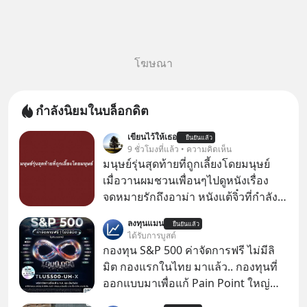
โฆษณา
กำลังนิยมในบล็อกดิต
เขียนไว้ให้เธอ
ยืนยันแล้ว
9 ชั่วโมงที่แล้ว • ความคิดเห็น
มนุษย์รุ่นสุดท้ายที่ถูกเลี้ยงโดยมนุษย์
เมื่อวานผมชวนเพื่อนๆไปดูหนังเรื่อง
จดหมายรักถึงอาม่า หนังแต้จิ๋วที่กำลัง
โด่งดังทั่วโลกอยู่ในตอนนี้ เหตุเกิดจาก
ลงทุนแมน
ยืนยันแล้ว
ป๊าผมเห็นโปสเตอร์หนังเรื่องนี้หลาย
ได้รับการบูสต์
เดือนก่อนและอยากดูมาก ด้วยเพราะว่า
กองทุน S&P 500 ค่าจัดการฟรี ไม่มีลิ
อากงก็มาจากเมืองจีน ป๊าก็พูดแต้จิ๋วได้
มิต กองแรกในไทย มาแล้ว.. กองทุนที่
มีเรื่องราวมีความผูกพันที่ได้ยินตั้งแต่
ออกแบบมาเพื่อแก้ Pain Point ใหญ่
เด็ก
ของนักลงทุนไทยพร้อมกัน 3 เรื่อง