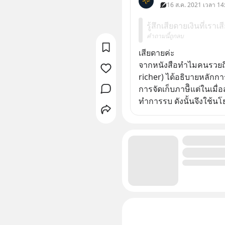
16 ส.ค. 2021 เวลา 14
รู้สึกเสียดายเงินที่เรา
คำถามนี้ถูกลบ
เสียดายค่ะ
จากหนังสือทำไมคนรวยถึงร
richer​)​ ได้อธิบายหลักก
การจัดเก็บภาษี​ิ​แต่ในเมื
ทำการรบ​ ดังนั้นจึงใช้น