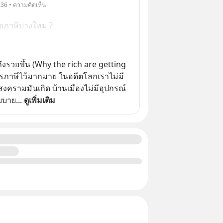
:36 • ความคิดเห็น
เสียภาษีบ่างใหม ?
วยขึ้น​ (Why​ the​ rich are getting 
ารภาษีไว้มากมาย​ ในอดีต​โลกเราไม่มี
่อสงครามมันเกิด​ บ้านเมืองไม่มีอุปกรณ์​
โยบาย
... 
ดูเพิ่มเติม