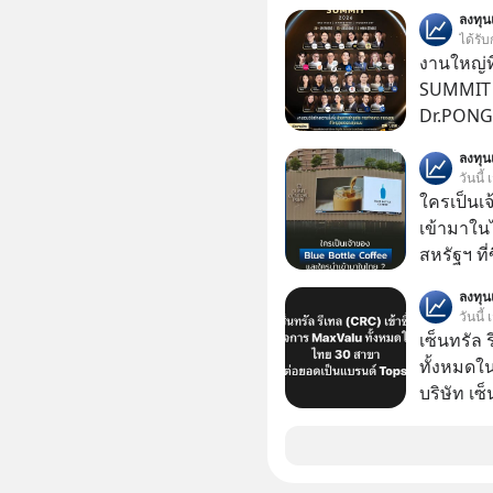
ป๊าผมเห็น
ลงทุ
อยากดูมาก ด้วยเพราะว่าอากงก็มาจากเมื
ได้รับ
ก็พูดแต้จิ
งานใหญ่ที
เด็ก
SUMMIT 2
Dr.PONG, 
GLACE, F
ลงทุ
แชร์ความร
วันนี้
ใครเป็นเ
เข้ามาใน
สหรัฐฯ ที่
สาขาแรกใ
ลงทุ
วันนี้
เซ็นทรัล 
ทั้งหมดใ
บริษัท เซ
หรือ CRC 
ฟู้ด รีเทล
หุ้นทั้ง