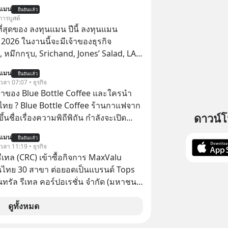
โปสเตอร์หนังเรื่องนี้หลายเดือนก่อนและ
นแมน
ยืนยันแล้ว
องจีน ป๊า
การบูสต์
๋วได้ มีเรื่องราวมีความผูกพันที่ได้ยินตั้งแต่
่สุดของ ลงทุนแมน ปีนี้ ลงทุนแมน
026 ในงานนี้จะมีเจ้าของธุรกิจ
หมึกกรุบ, Srichand, Jones’ Salad, LA
astwork, MizuMi, KARMART, อิชิตัน มา
นแมน
ยืนยันแล้ว
ู้การสร้างธุรกิจ
 เวลา 07:07 • ธุรกิจ
จ้าของ Blue Bottle Coffee และใครนำ
ไทย ? Blue Bottle Coffee ร้านกาแฟจาก
ดาวน์
ขึ้นชื่อเรื่องความพิถีพิถัน กำลังจะเปิด
นประเทศไทย ที่ Central Park
นแมน
ยืนยันแล้ว
 เวลา 11:19 • ธุรกิจ
รีเทล (CRC) เข้าซื้อกิจการ MaxValu
นไทย 30 สาขา ต่อยอดเป็นแบรนด์ Tops
็นทรัล รีเทล คอร์ปอเรชั่น จำกัด (มหาชน)
แจ้งตลาดหลักทรัพย์ฯ ว่า บริษัท เซ็นทรัล
 จำกัด (CFR) ซึ่งเป็นบริษัทย่อยที่ CRC ถือ
ดูทั้งหมด
ทางตรงและทางอ้อม 100%