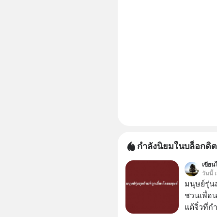
กำลังนิยมในบล็อกดิต
เขียนไ
วันนี
มนุษย์รุ่น
ชวนเพื่อนๆ
แต้จิ๋วที่