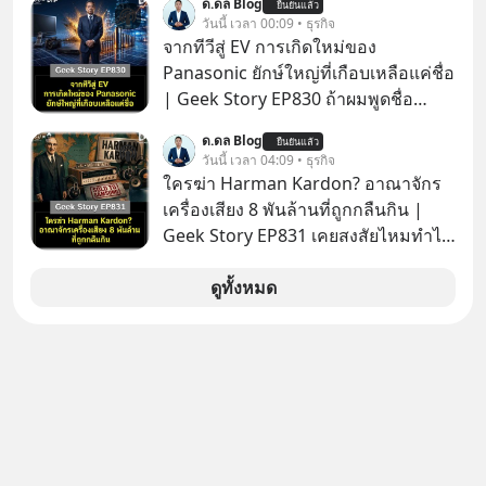
ด.ดล Blog
ยืนยันแล้ว
เรื่องจ้อจี้ หาคำตอบได้ที่ “ป้าเก๋าเล่ากล
วันนี้ เวลา 00:09 • ธุรกิจ
โกง” EP4 ตอน “เขาบอกว่าจะได้เงิน
จากทีวีสู่ EV การเกิดใหม่ของ
คืน” #ป้าเก๋าเล่ากลโกง #แก้เกมกลโกง
Panasonic ยักษ์ใหญ่ที่เกือบเหลือแค่ชื่อ
#อยู่อย่างยั่งยืน #Cybersecurity #เตือน
| Geek Story EP830 ถ้าผมพูดชื่อ
ภัยออนไลน์
Panasoni คุณนึกถึงอะไร? ทีวี, ตู้เย็น,
ด.ดล Blog
ยืนยันแล้ว
ถ่านไฟฉาย? ถ้าคุณยังคิดแบบนั้น แสดง
วันนี้ เวลา 04:09 • ธุรกิจ
ว่าคุณกำลังพลาดเรื่องราวการ
ใครฆ่า Harman Kardon? อาณาจักร
‘Rebranding’ ที่ดุเดือดที่สุดใน
เครื่องเสียง 8 พันล้านที่ถูกกลืนกิน |
ประวัติศาสตร์ญี่ปุ่น! รู้หรือไม่ว่า ในวันที่
Geek Story EP831 เคยสงสัยไหมทำไม
พวกเขาขาดทุนย่อยยับเกือบ 3 แสนล้าน
หูฟัง AKG ถึงกลายเป็นแค่ของแถมใน
บาท Panasonic ตัดสินใจหักดิบ ทิ้ง
กล่องมือถือ? หรือลำโพง JBL ถึงวางขาย
ดูทั้งหมด
ตลาดเครื่องใช้ไฟฟ้าที่สู้ B2C ไม่ไหว
เกลื่อนตามห้างทั่วไป? ทั้งที่จริง ๆ แล้ว
แล้วหันไปเดิมพันครั้งใหญ่กับ Tesla
ชื่อเหล่านี้คือ “ตำนาน” ระดับเทพที่นัก
และ Software Solutions จนวันนี้พวก
เล่นเครื่องเสียงยุคก่อนยอมจ่ายเงินหลัก
เขากลายเป็นกระดูกสันหลังของ
แสนเพื่อครอบครอง แต่เบื้องหลังความ
อุตสาหกรรม EV โลกไปแล้ว… พวกเขา
แมสนี้ มีโศกนาฏกรรมของโลกธุรกิจ
ทำได้อย่างไร เลือกฟังกันได้เลยนะครับ
ซ่อนอยู่ อาณาจักรเครื่องเสียงที่ยิ่งใหญ่
อย่าลืมกด Follow ติดตาม PodCast
ที่สุดบนโลก ถูกกว้านซื้อไปด้วยมูลค่า 8