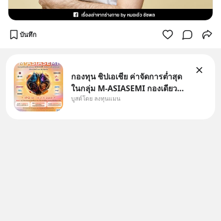
บันทึก
กองทุน ชิปเอเชีย ค่าจัดการต่ำสุด
ในกลุ่ม M-ASIASEMI กองเดียว
บูสต์โดย ลงทุนแมน
ครบ มีทั้ง CXMT จากจีน TSMC
จากไต้หวัน SK Hynix จาก
เกาหลีใต้ Kioxia จากญี่ปุ่น