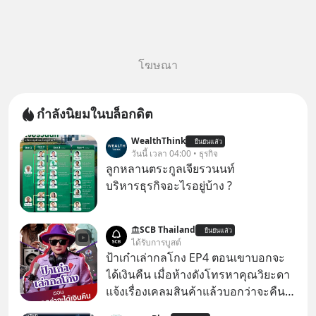
โฆษณา
กำลังนิยมในบล็อกดิต
WealthThink
ยืนยันแล้ว
วันนี้ เวลา 04:00 • ธุรกิจ
ลูกหลานตระกูลเจียรวนนท์
บริหารธุรกิจอะไรอยู่บ้าง ?
SCB Thailand
ยืนยันแล้ว
ได้รับการบูสต์
ป้าเก๋าเล่ากลโกง EP4 ตอนเขาบอกจะ
ได้เงินคืน เมื่อห้างดังโทรหาคุณวิยะดา
แจ้งเรื่องเคลมสินค้าแล้วบอกว่าจะคืน
เงิน คุณวิยะดาจะได้เงินจริง หรือเป็น