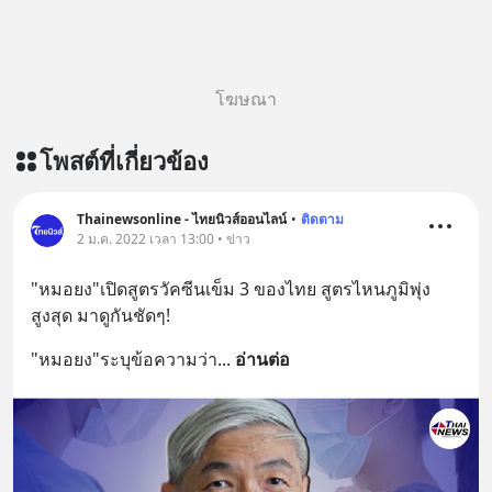
========================= 📣
สนับสนุนโดย 📣
=========================
เครียด หลับยาก ผมอยากแนะนำ
โฆษณา
ผลิตภัณฑ์เสริมอาหาร Diip CBD ช่วย
บรรเทาความเครียด ลดความวิตกกังวล
โพสต์ที่เกี่ยวข้อง
เพิ่มการผ่อนคลาย ซึ่งช่วยให้การนอน
หลับมีประสิทธิภาพมากยิ่งขึ้น 📍 สนใจ
สั่งซื้อสินค้า Diip CBD 💬 LINE :
Thainewsonline - ไทยนิวส์ออนไลน์
•
ติดตาม
@diipgeek 🔗 หรือกดลิงก์
2 ม.ค. 2022 เวลา 13:00 • ข่าว
https://lin.ee/U91Fzyz
"หมอยง"เปิดสูตรวัคซีนเข็ม 3 ของไทย สูตรไหนภูมิพุ่ง
สูงสุด มาดูกันชัดๆ!
"หมอยง"ระบุข้อความว่า
... 
อ่านต่อ