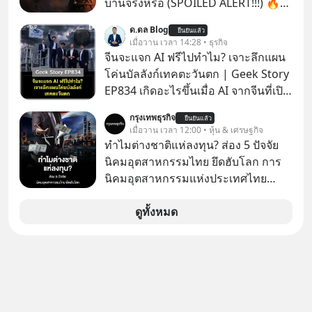
บ้านจริงหรือ (SPOILED ALERT!!!) 🔥
แล้วเราจะทวงคืนเวลากลับมาเพื่อไม่ให้
264.1
ด.ดล Blog
ชีวิตสูญเปล่าไปมากกว่านี้ได้อย่างไร?
ยืนยันแล้ว
เมื่อวาน เวลา 14:28 • ธุรกิจ
ติดตามได้ในพอดแคสต์ 5M EP. นี้
จีนจะแจก AI ฟรีไปทำไม? เจาะลึกแผน
#goodtime #5minutespodcast
โค่นบัลลังก์เทคตะวันตก | Geek Story
#missiontothemoonpodcast
EP834 เกิดอะไรขึ้นเมื่อ AI จากจีนที่เปิด
ให้ใช้งานฟรี กลับทำผลงานได้เทียบเท่า
กรุงเทพธุรกิจ
ยืนยันแล้ว
AI ระดับท็อปของอเมริกาที่ใช้เงินลงทุน
เมื่อวาน เวลา 12:00 • หุ้น & เศรษฐกิจ
สร้างกว่าร้อยล้านดอลลาร์
ทำไมต่างชาติแห่ลงทุน? ส่อง 5 ปัจจัย
ปรากฏการณ์นี้ทำเอาซีอีโอผู้ทรง
นิคมอุตสาหกรรมไทย ยึดฮับโลก การ
อิทธิพลอย่าง Jensen Huang แห่ง
นิคมอุตสาหกรรมแห่งประเทศไทย
Nvidia ถึงกับออกปากเชียร์สุดตัวว่านี่
(กนอ.) เปิด 5 ปัจจัยยุทธศาสตร์ หนุน
คืออนาคต แต่ในขณะเดียวกัน บริษัท
“นิคมอุตสาหกรรมไทย” ผาดโผนบนเวที
ดูทั้งหมด
ยักษ์ใหญ่อย่าง OpenAI และ
โลก ท่ามกลางสมรภูมิย้ายฐานการผลิต
Anthropic กลับนั่งไม่ติด ถึงขั้นรีบส่ง
ย้ำโครงสร้างพื้นฐาน-โลจิสติกส์แกร่ง
สัญญาณเตือนรัฐบาลอเมริกาว่าสิ่งนี้คือ
พร้อมอัดสิทธิประโยชน์ผ่านสำนักงาน
ภัยความมั่นคงระดับชาติ ทำไมจีนถึง
คณะกรรมการส่งเสริมการลงทุน (BOI)
ยอมหงายการ์ดแจกเทคโนโลยีระดับ
และอานิสงส์ FTA เปิดประตูสู่ตลาดต่าง
โลกให้ทุกคนดาวน์โหลดไปใช้แบบฟรีๆ