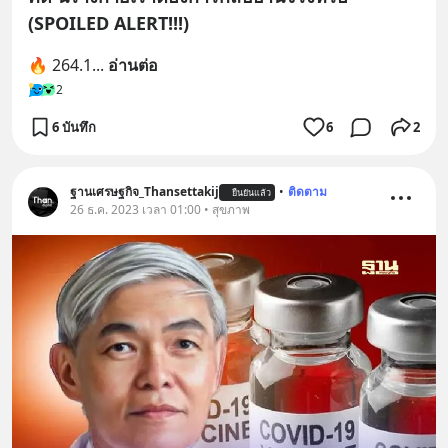
(SPOILED ALERT!!!)
🔥 264.1
... 
อ่านต่อ
2
6 บันทึก
6
2
ฐานเศรษฐกิจ_Thansettakij
•
ติดตาม
ยืนยันแล้ว
26 ธ.ค. 2023 เวลา 01:00 • สุขภาพ