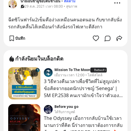
นายเย็นชาผู้ชอบดื่มชาเย็น
•
ติดตาม
29 ส.ค. 2021 เวลา 08:00 • สุขภาพ
ฉีดซิโนฟาร์ม2เข็มคือง่วงเหมือนคนอดนอน กับขากลับนั่ง
รถกลับคลื่นไส้เหมือนกำลังนั่งรถไฟเหาะตีลังกา
บันทึก
กำลังนิยมในบล็อกดิต
Mission To The Moon
ยืนยันแล้ว
เมื่อวาน เวลา 12:00 • ไลฟ์สไตล์
3 วิธีทวงคืนเวลาเพื่อชีวิตที่ไม่สูญเปล่า
ข้อคิดจากยอดนักปราชญ์ ‘Senega’ |
5M EP.2538 คนเรามักเข้าใจว่าตัวเอง
ไม่ค่อยมีเวลา แต่ Senega นักปราชญ์
Before you go
แห่งยุคโรมันได้กล่าวถึง ‘เวลา’ อันเป็น
ได้รับการบูสต์
ทรัพย์ที่มีค่าที่สุดเอาไว้เมื่อราวๆ 2,000
The Odyssey เมื่อการกลับบ้านใช้เวลา
ปีก่อนนี้ว่า “เราไม่ได้มีเวลาน้อยหรอก
นานกว่าที่คิด นี่ร่างกายเราต้องการกลับ
เราทำเวลาหล่นหายไปมากต่างหาก”