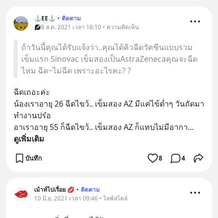
⚓EE⚓
•
ติดตาม
8 ส.ค. 2021 เวลา 16:10 • ความคิดเห็น
ถ้าวันนี้คุณได้รับแจ้งว่า..คุณได้คิวฉีดวัคซีนแบบรวม
เข็มแรก Sinovac เข็มสองเป็นAstraZenecaคุณจะฉีด
ไหม ฉีด~ไม่ฉีด เพราะอะไรคะ? ?
ฉีดเถอะค่ะ
น้องเราอายุ 26 ฉีดไขว้.. เข็มสอง AZ มีแค่ไข้ต่ำๆ วันถัดมา
ทำงานปร๋อ
อาเราอายุ 55 ก็ฉีดไขว้.. เข็มสอง AZ ก็แทบไม่มีอากา
... 
ดูเพิ่มเติม
บันทึก
8
4
เม้าท์ไปเรื่อย 💋
•
ติดตาม
10 มิ.ย. 2021 เวลา 09:46 • ไลฟ์สไตล์