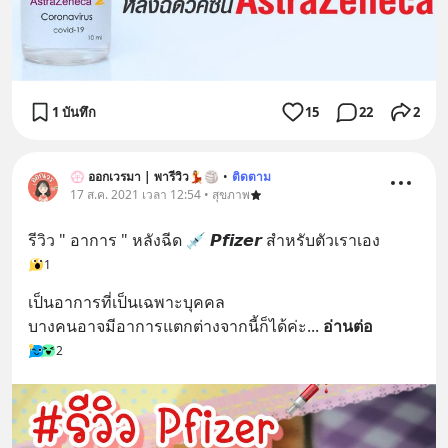
1 บันทึก
15
22
2
💮 ออกเวรมา | พารีวิว💃🏐
•
ติดตาม
17 ส.ค. 2021 เวลา 12:54 • สุขภาพ
รีวิว " อาการ " หลังฉีด 💉 𝙋𝙛𝙞𝙯𝙚𝙧 สำหรับตัวเราเอง
1
เป็นอาการที่เป็นเฉพาะบุคคล 
บางคนอาจมีอาการแตกต่างจากนี้ก็ได้ค่ะ
... 
อ่านต่อ
2