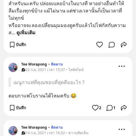
สำหรับนะครับ ปล่อยเบลอบ้างในบางที หาอย่างอื่นทำให้
ลืมเรื่องทุกข์บ้าง แม้ไม่นาน แต่ช่วงเวลานั้นก็เป็นเวลาที่
ไม่ทุกข์
หรืออาจจะลองเปลี่ยนมุมมองดูครับแล้วไปโฟกัสกับความ
ส
... 
ดูเพิ่มเติม
บันทึก
Tee Worapong
•
ติดตาม
22 ก.ย. 2021 เวลา 15:37 • ไลฟ์สไตล์
เมนูกาแฟที่คุณชอบที่สุดคืออะไร ?
ตอบกาแฟโบราณได้ไหมครับ 😂
บันทึก
2
1
Tee Worapong
•
ติดตาม
14 ก.ย. 2021 เวลา 16:32 • ความคิดเห็น