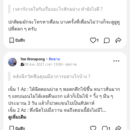
เวลากังวลใจกับเรื่องอะไรสักอย่าง ทำยังไงดี ?
ปกติผมมักจะโทรหาเพื่อน บางครั้งที่เพื่อนไม่ว่างก็จะดูยูทู
ปที่ตลก ๆ ครับ
บันทึก
1
Tee Worapong
•
ติดตาม
29 ส.ค. 2021 เวลา 13:06 • สุขภาพ
หลังฉีกวัคซีนคุณมีอาการอย่างไรบ้าง ?
เข็ม 1 Az : ได้ฉีดตอนบ่าย ๆ พอตกดึกไข้ขึ้น หนาวสั่นมาก 
ๆ แทบนอนไม่ได้เลยคืนแรก แล้วก็เป็นไข้ + วิ้ง ๆ มึน ๆ 
ประมาณ 3 วัน แล้วก็ปวดแขนไปเป็นสัปดาห์
เข็ม 2 Az : พึ่งฉีดไปเมื่อวาน จนถึงตอนนี้ยังไม่มีไ
... 
ดูเพิ่มเติม
บันทึก
1