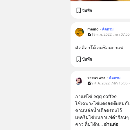
บันทึก
memo
•
ติดตาม
19 ต.ค. 2022 เวลา 07:55 
มัคคิลาโต้ ลดช็อตกาแฟ
บันทึก
วาสนา was
•
ติดตาม
9 ต.ค. 2022 เวลา 15:05 •
กาแฟไข่ egg coffee
ใช้เฉพาะไข่แดงสดตีผสมกั
ชามหล่อน้ำเดือดรองไว้
เทครีมไข่บนกาแฟดำร้อนๆ ค
คาว ดื่มได้ท
... 
อ่านต่อ