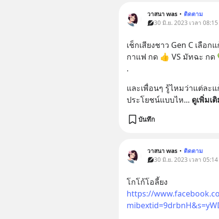
วาสนา was
•
ติดตาม
30 มิ.ย. 2023 เวลา 08:15
เช็กเสียงชาว Gen C เลือกแ
กาแฟ กด 👍 VS มัทฉะ กด 
.
และเพื่อนๆ รู้ไหมว่าแต่ละแ
ประโยชน์แบบไห
... 
ดูเพิ่มเต
บันทึก
วาสนา was
•
ติดตาม
30 มิ.ย. 2023 เวลา 05:14
โกโก้โอลี้ยง
https://www.facebook.c
mibextid=9drbnH&s=yW