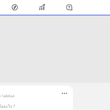
• ไลฟ์สไตล์
คืออะไร ?