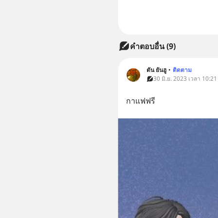
คำตอบอื่น
(
9
)
ตัน ยันฮู
•
ติดตาม
30 มิ.ย. 2023 เวลา 10:21
กาแฟฟรี