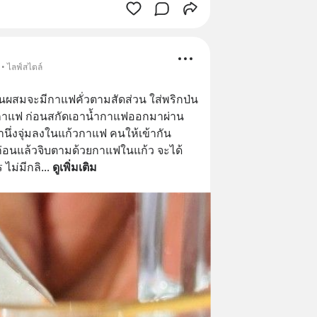
• ไลฟ์สไตล์
่วนผสมจะมีกาแฟคั่วตามสัดส่วน ใส่พริกป่น 
อนกาแฟ ก่อนสกัดเอาน้ำกาแฟออกมาผ่าน
านึ่งจุ่มลงในแก้วกาแฟ คนให้เข้ากัน  
ูก่อนแล้วจิบตามด้วยกาแฟในแก้ว จะได้
 ไม่มีกลิ
... 
ดูเพิ่มเติม