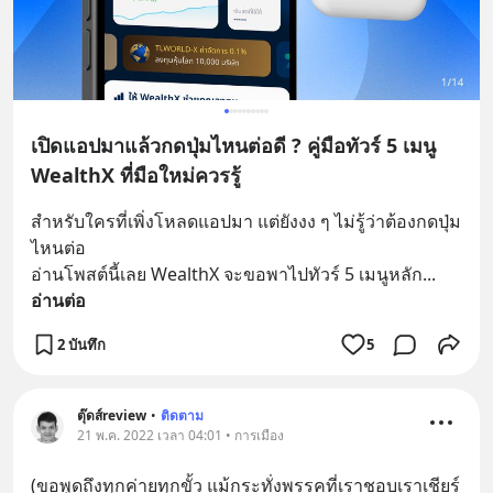
เปิดแอปมาแล้วกดปุ่มไหนต่อดี ? คู่มือทัวร์ 5 เมนู
WealthX ที่มือใหม่ควรรู้
สำหรับใครที่เพิ่งโหลดแอปมา แต่ยังงง ๆ ไม่รู้ว่าต้องกดปุ่ม
ไหนต่อ
อ่านโพสต์นี้เลย WealthX จะขอพาไปทัวร์ 5 เมนูหลัก
... 
อ่านต่อ
2 บันทึก
5
ตุ๊ดส์review
•
ติดตาม
21 พ.ค. 2022 เวลา 04:01 • การเมือง
(ขอพูดถึงทุกค่ายทุกขั้ว แม้กระทั่งพรรคที่เราชอบเราเชียร์