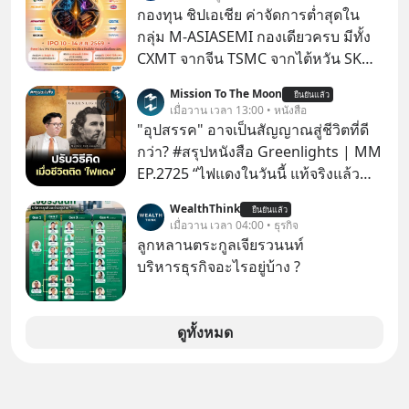
MUSIC ที่ตอนนี้มียอดรับชมกว่า 26
กองทุน ชิปเอเชีย ค่าจัดการต่ำสุดใน
ล้านครั้งแล้ว
กลุ่ม M-ASIASEMI กองเดียวครบ มีทั้ง
CXMT จากจีน TSMC จากไต้หวัน SK
Hynix จากเกาหลีใต้ Kioxia จากญี่ปุ่น
Mission To The Moon
ยืนยันแล้ว
เมื่อวาน เวลา 13:00 • หนังสือ
"อุปสรรค" อาจเป็นสัญญาณสู่ชีวิตที่ดี
กว่า? #สรุปหนังสือ Greenlights | MM
EP.2725 “ไฟแดงในวันนี้ แท้จริงแล้ว
อาจเป็นสัญญาณไฟเขียวที่ยังไม่ถึงเวลา
WealthThink
ยืนยันแล้ว
เปลี่ยนสี” McConaughey ดาราดาวรุ่ง
เมื่อวาน เวลา 04:00 • ธุรกิจ
ในยุคหนึ่ง เคยปฏิเสธเงินค่าตัวหนังรอม
ลูกหลานตระกูลเจียรวนนท์
คอมที่สูงถึง 14.5 ล้านดอลลาร์ (หรือ
บริหารธุรกิจอะไรอยู่บ้าง ?
ราว 500 ล้านบาท) เพียงเพราะเขาไม่
อยากขังตัวเองไว้ในกล่องเดิมๆ ผลที่
ตามมาคือ โทรศัพท์ของเขากลายเป็น
ดูทั้งหมด
ความเงียบสนิทนานถึง 14 เดือนเต็ม แต่
ความเงียบและ "ไฟแดง" ในวันนั้นกลับ
กลายเป็นการถอยหลังเพื่อตั้งหลัก จนส่ง