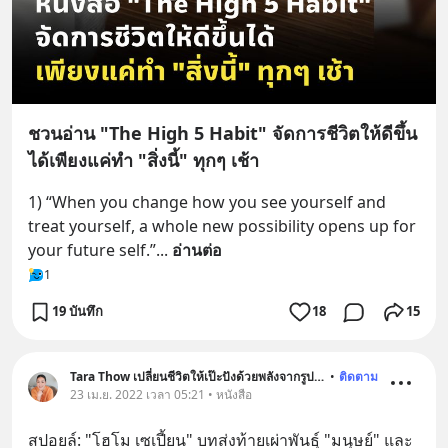
ชวนอ่าน "The High 5 Habit" จัดการชีวิตให้ดีขึ้น
ได้เพียงแค่ทำ "สิ่งนี้" ทุกๆ เช้า
1) “When you change how you see yourself and 
treat yourself, a whole new possibility opens up for 
your future self.”
... 
อ่านต่อ
1
19 บันทึก
18
15
Tara Thow เปลี่ยนชีวิตให้เป๊ะปังด้วยพลังจากรูปภาพ
•
ติดตาม
23 เม.ย. 2022 เวลา 05:21 • หนังสือ
สปอยล์: "โฮโม เซเปี้ยน" บทส่งท้ายเผ่าพันธุ์ "มนุษย์" และ