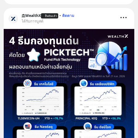
WealthX
•
ติดตาม
ยืนยันแล้ว
ได้รับการบูสต์