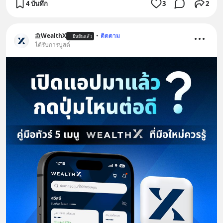
4 บันทึก
3
2
WealthX
•
ติดตาม
ยืนยันแล้ว
ได้รับการบูสต์