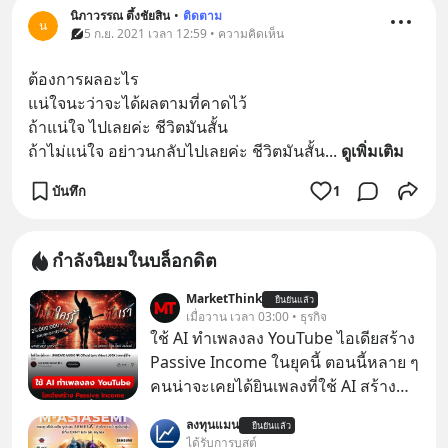
นิภาวรรณ ตึ้งชัยสิน
•
ติดตาม
น
5 ก.ย. 2021 เวลา 12:59 • ความคิดเห็น
ต้องการผลอะไร 
แน่ใจนะว่าจะได้ผลตามที่คาดไว้
ถ้าแน่ใจ ไปเลยค่ะ ชีวิตมันสั้น 
ถ้าไม่แน่ใจ อย่าวนกลับไปเลยค่ะ ชีวิตมันสั้น
... 
ดูเพิ่มเติม
บันทึก
1
กำลังนิยมในบล็อกดิต
MarketThink
ยืนยันแล้ว
เมื่อวาน เวลา 03:00 • ธุรกิจ
ใช้ AI ทำเพลงลง YouTube ไอเดียสร้าง
Passive Income ในยุคนี้ ตอนนี้หลาย ๆ
คนน่าจะเคยได้ยินเพลงที่ใช้ AI สร้าง
ผ่านหูกันมาบ้าง เช่น เพลง “ไม่มีใคร
ลงทุนแมน
ยืนยันแล้ว
รู้ตัวเรา” จากช่องชื่อว่า UNHEARD
ได้รับการบูสต์