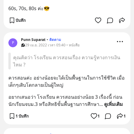
60s, 70s, 80s ค่ะ😎
บันทึก
Punn Suparat
•
ติดตาม
P
29 เม.ย. 2022 เวลา 05:40 • หนังสือ
คุณคิดว่า โรงเรียน ควรสอนเรื่อง ความรู้ทางการเงิน
ไหม ?
ควรสอนค่ะ อย่างน้อยจะได้เป็นพื้นฐานในการใช้ชีวิต เมื่อ
เด็กๆเติบโดกลายเป็นผู้ใหญ่
อยากเสนอว่า โรงเรียน ควรสอนอย่างน้อย 3 เรื่องนี้ ก่อน
นักเรียนจบม.3 หรือสิทธิขั้นพื้นฐานการศึกษา
... 
ดูเพิ่มเติม
1 บันทึก
1
1