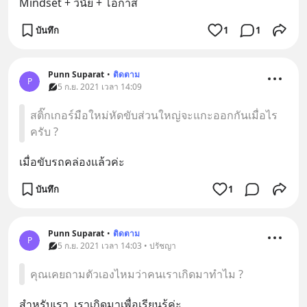
Mindset + วินัย + โอกาส
บันทึก
1
1
Punn Suparat
•
ติดตาม
P
5 ก.ย. 2021 เวลา 14:09
สติ๊กเกอร์มือใหม่หัดขับส่วนใหญ่จะแกะออกกันเมื่อไร
ครับ ?
เมื่อขับรถคล่องแล้วค่ะ
บันทึก
1
Punn Suparat
•
ติดตาม
P
5 ก.ย. 2021 เวลา 14:03 • ปรัชญา
คุณเคยถามตัวเองไหมว่าคนเราเกิดมาทำไม ?
สำหรับเรา  เราเกิดมาเพื่อเรียนรู้ค่ะ