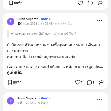
บันทึก
Punn Suparat
•
ติดตาม
P
7 เม.ย. 2022 เวลา 02:43 • ความคิดเห็น
ทำงานธนาคาร ดีเสียอย่างไร แชร์กัน ?
ถ้าวิเคราะห์ในภาพรวมของทั้งอุตสาหกรรมการเงินและ
การธนาคาร
ธนาคาร ถือว่า เลยผ่านยุคทองมาแล้วค่ะ
เนื่องจาก ธนาคารต้องปรับตัวอย่างหนัก จากการถูก dis
... 
ดูเพิ่มเติม
บันทึก
1
1
Punn Suparat
•
ติดตาม
P
9 มี.ค. 2022 เวลา 10:38