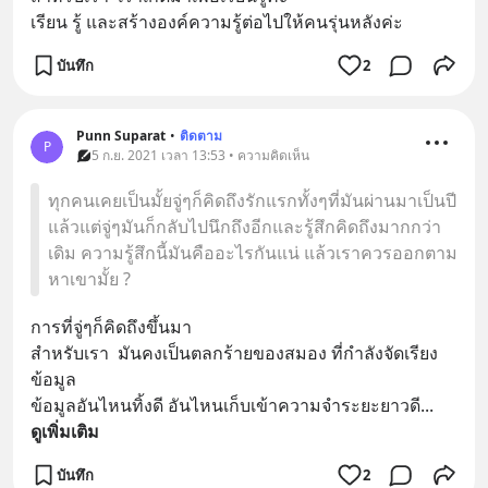
เรียน รู้ และสร้างองค์ความรู้ต่อไปให้คนรุ่นหลังค่ะ
บันทึก
2
Punn Suparat
•
ติดตาม
P
5 ก.ย. 2021 เวลา 13:53 • ความคิดเห็น
ทุกคนเคยเป็นมั้ยจู่ๆก็คิดถึงรักแรกทั้งๆที่มันผ่านมาเป็นปี
แล้วแต่จู่ๆมันก็กลับไปนึกถึงอีกและรู้สึกคิดถึงมากกว่า
เดิม ความรู้สึกนี้มันคืออะไรกันแน่ แล้วเราควรออกตาม
หาเขามั้ย ?
การที่จู่ๆก็คิดถึงขึ้นมา
สำหรับเรา  มันคงเป็นตลกร้ายของสมอง ที่กำลังจัดเรียง
ข้อมูล 
ข้อมูลอันไหนทิ้งดี อันไหนเก็บเข้าความจำระยะยาวดี
... 
ดูเพิ่มเติม
บันทึก
2