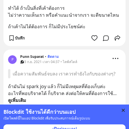
ทำได้ ถ้าเป็นสิ่งที่เค้าต้องการ
ไม่ว่าความเห็นเรา หรือคำแนะนำจากเรา จะดีขนาดไหน
ถ้าเค้าไม่ได้ต้องการ ก็ไม่มีประโยชน์ค่ะ
บันทึก
Punn Suparat
•
ติดตาม
P
3 ก.ย. 2021 เวลา 04:37 • ไลฟ์สไตล์
เมื่อความสัมพันธ์จบลง เราควรทำยังไงกับของต่างๆ?
ถ้ามันไม่ spark joy แล้ว ก็ไม่มีเหตุผลที่ต้องเก็บค่ะ
อะไรที่พอบริจาคได้ ก็บริจาค ส่งต่อให้คนที่ต้องการใช้
... 
ดูเพิ่มเติม
Blockdit ใช้งานได้ดีกว่าบนแอป
บันทึก
1
1
เปิดโพสต์นี้ในแอป Blockdit เพื่อรับประสบการณ์เต็มรูปแบบ