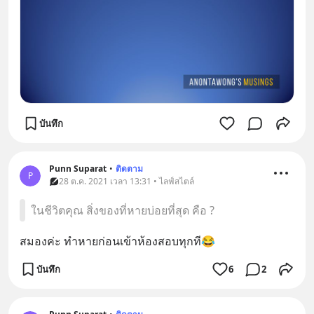
บันทึก
Punn Suparat
•
ติดตาม
P
28 ต.ค. 2021 เวลา 13:31 • ไลฟ์สไตล์
ในชีวิตคุณ สิ่งของที่หายบ่อยที่สุด คือ ?
สมองค่ะ ทำหายก่อนเข้าห้องสอบทุกที😂
บันทึก
6
2