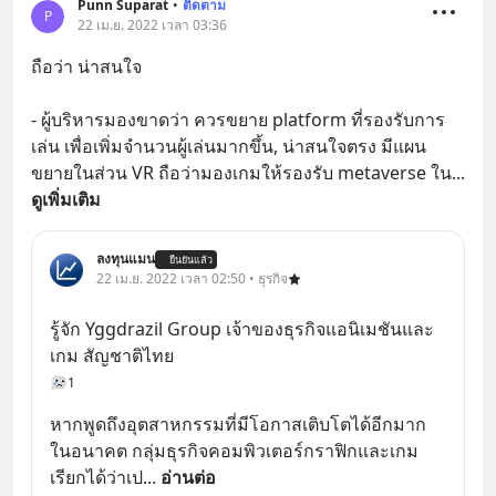
Punn Suparat
•
ติดตาม
P
22 เม.ย. 2022 เวลา 03:36
ถือว่า น่าสนใจ
- ผู้บริหารมองขาดว่า ควรขยาย platform ที่รองรับการ
เล่น เพื่อเพิ่มจำนวนผู้เล่นมากขึ้น, น่าสนใจตรง มีแผน
ขยายในส่วน VR ถือว่ามองเกมให้รองรับ metaverse ใน
... 
ดูเพิ่มเติม
ลงทุนแมน
ยืนยันแล้ว
22 เม.ย. 2022 เวลา 02:50 • ธุรกิจ
รู้จัก Yggdrazil Group เจ้าของธุรกิจแอนิเมชันและ
เกม สัญชาติไทย
1
หากพูดถึงอุตสาหกรรมที่มีโอกาสเติบโตได้อีกมาก
ในอนาคต กลุ่มธุรกิจคอมพิวเตอร์กราฟิกและเกม 
เรียกได้ว่าเป
... 
อ่านต่อ