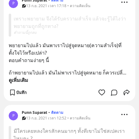
Punn Suparat
•
ติดตาม
P
13 ก.ย. 2021 เวลา 17:18 • ความคิดเห็น
เพราะพยายาม จึงได้รับครวามสำเร็จ แล้วจะรู้ได้ไงว่า
พยายามถูกที่ถูกทาง?
คำถามนี้ถูกลบ
พยายามไปแล้ว มันพาเราไปสู่จุดหมาย(ความสำเร็จ)ที่
ตั้งใจไว้หรือเปล่า?
ตอบคำถามง่ายๆ นี้
ถ้าพยายามไปแล้ว มันไม่พาเราไปสู่จุดหมาย ก็ควรเปลี่
... 
ดูเพิ่มเติม
บันทึก
Punn Suparat
•
ติดตาม
P
13 ก.ย. 2021 เวลา 12:52 • ความคิดเห็น
มีใครเคยหลงใครสักคนมากๆ ทั้งทีเขาไม่ใช่สเปคเรา
ไหมคะ ?