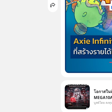
โอกาสในหุ
MEGA10AIC
บูสต์โดย ลงท
กองทุน.. 
พิเศษ ช่วง 3 - 19 ส.ค. 69 มีโปรโมชัน ลด