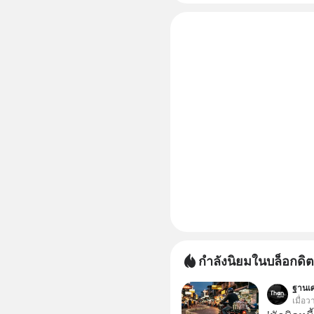
50% ค่าธร
ไป ฟรีค่า
กำลังนิยมในบล็อกดิต
ฐานเศ
เมื่อว