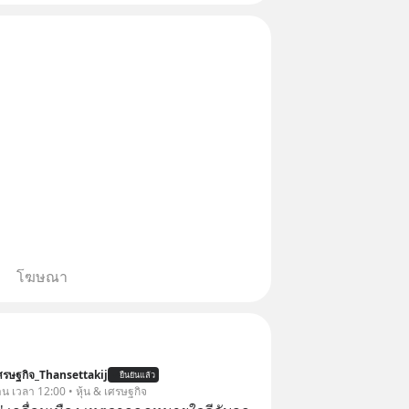
รมเนียมซื้อ | ยอด 2 ล้านบาทขึ้น
ธรร
โฆษณา
รษฐกิจ_Thansettakij
ยืนยันแล้ว
าน เวลา 12:00 • หุ้น & เศรษฐกิจ