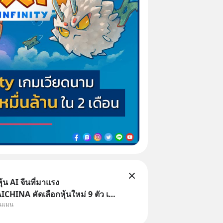
้น AI จีนที่มาแรง
HINA คัดเลือกหุ้นใหม่ 9 ตัว เข้า
ุนแมน
ครอบคลุมทั้งซัปพลายเชน AI จีน