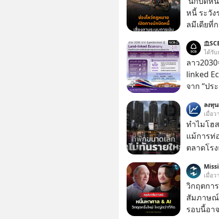
'นักบิดหน
หนี้ ระว
ลมีเดียที่
Bank ธนา
SC
รายแรกขอ
ได้รับ
ล่าสุดเมื
ลาว2030จ
แถลงการณ
linked E
'ปิดรับสม
จาก “ประ
จัดการคำ
โลจิสติกส
ลงทุ
ดำเนินกา
เมื่อว
ให้แล้วเส
ทำไมโฮสเ
พิจารณาส
แม้การท่อ
เดิม
ตลาดโรงแ
แต่รู้หรือ
Miss
ประกอบกา
เมื่อ
16% ขณะที่ผู้ประกอบการโฮสเทลและที่พักขนาด
วิกฤตการเ
เล็ก ซึ่งม
สัมภาษณ์
กลับโตเพียง 1.3% เท
รอบนี้อาจ
เล็ก ? อะ