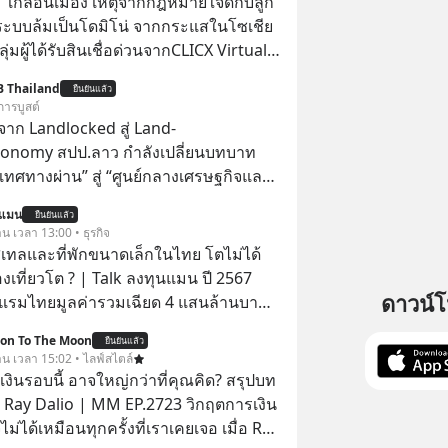
ี้' เกลื่อนเมือง เหตุจากกฎหมายใจดีกับลูก
ังระบบล้มเป็นโดมิโน่ จากกระแสในโซเชีย
กลุ่มผู้ได้รับสินเชื่อด่วนจากCLICX Virtual
คารพาณิชย์ไร้สาขา (Virtual Bank)
B Thailand
ยืนยันแล้ว
งไทย แสดงเจตนาจะไม่ชำระหนี้คืน
การบูสต์
่อวันที่ 4 สิงหาคม 2569 CLICX ออก
าก Landlocked สู่ Land-
์ชี้แจงว่า ธนาคารมีความจำเป็นต้อง
conomy สปป.ลาว กำลังเปลี่ยนบทบาท
ัครสินเชื่อเป็นการชั่วคราว' เพื่อบริหาร
เทศทางผ่าน” สู่ “ศูนย์กลางเศรษฐกิจและ
ขอที่เข้ามาเป็นจำนวนมาก พร้อมเร่ง
์” ของอนุภูมิภาคลุ่มแม่น้ำโขง
นแมน
รพิจารณาคำขอที่อยู่ระหว่างกระบวนการ
ยืนยันแล้ว
าน เวลา 13:00 • ธุรกิจ
ร็จโดยเร็วที่สุด แต่ยังคงยึดหลักการ
ทลและที่พักขนาดเล็กในไทย โตไม่ได้
ินเชื่ออย่างรอบคอบและรับผิดชอบเช่น
งเที่ยวโต ? | Talk ลงทุนแมน ปี 2567
ดาวน์
รมไทยมูลค่ารวมเฉียด 4 แสนล้านบาท
ไม่ว่า รายได้กว่า 85% กระจุกอยู่กับผู้
ion To The Moon
ยืนยันแล้ว
รรายใหญ่ และมีอัตราการเติบโตได้ถึง
วาน เวลา 15:02 • ไลฟ์สไตล์
งินรอบนี้ อาจใหญ่กว่าที่คุณคิด? สรุปบท
ีสัดส่วนถึง 91% ของธุรกิจที่พักทั้งหมด
 Ray Dalio | MM EP.2723 วิกฤตการเงิน
่านั้น เกิดอะไรขึ้นกับที่พักราย
ไม่ได้เหมือนทุกครั้งที่เราเคยเจอ เมื่อ Ray
ไรคือข้อจำกัดที่ทำให้โตไม่สุด และต้อง