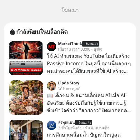
โฆษณา
กำลังนิยมในบล็อกดิต
MarketThink
ยืนยันแล้ว
เมื่อวาน เวลา 03:00 • ธุรกิจ
ใช้ AI ทำเพลงลง YouTube ไอเดียสร้าง
Passive Income ในยุคนี้ ตอนนี้หลาย ๆ
คนน่าจะเคยได้ยินเพลงที่ใช้ AI สร้าง
ผ่านหูกันมาบ้าง เช่น เพลง “ไม่มีใคร
Lipda Story
รู้ตัวเรา” จากช่องชื่อว่า UNHEARD
ได้รับการบูสต์
MUSIC ที่ตอนนี้มียอดรับชมกว่า 26
📖 เด็กซน & สนามเด็กเล่น AI เมื่อ AI
ล้านครั้งแล้ว
อัจฉริยะ ต้องรับมือกับผู้ใช้สายกาว...ผู้
ซึ่งเข้าใจคำว่า "สายกาว" ผิดมาตลอด
เกือบปี 🤣
ลงทุนแมน
ยืนยันแล้ว
3 ชั่วโมงที่แล้ว • หุ้น & เศรษฐกิจ
การศึกษาเหลื่อมล้ำ ปัญหาใหญ่ฉุด