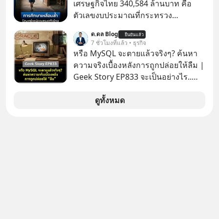
เศรษฐกิจไทย 340,584 ล้านบาท คือ
ตัวเลขงบประมาณที่กระทรวง
ศึกษาธิการ ได้รับจัดสรรในงบประมาณ
ด.ดล Blog
ยืนยันแล้ว
รายจ่ายประจำปี 2568 ซึ่งมากที่สุดเป็น
7 ชั่วโมงที่แล้ว • ธุรกิจ
อันดับ 2 รองจากกระทรวงการคลัง
หรือ MySQL จะตายแล้วจริงๆ? ค้นหา
ความจริงเบื้องหลังการถูกปล่อยให้ลืม |
Geek Story EP833 จะเป็นอย่างไร..
เมื่อซอฟต์แวร์ฟรีที่หล่อเลี้ยงเว็บไซต์
กว่าครึ่งโลก ถูกมหาเศรษฐีคู่แข่งทุ่มเงิน
ดูทั้งหมด
ซื้อกิจการไป? นี่คือเรื่องจริงของ
MySQL ฐานข้อมูลระดับตำนานที่
โปรแกรมเมอร์คนหนึ่งใช้เวลา 27 ปี
ปลุกปั้นและตั้งชื่อตามลูกสาวของตัวเอง
เมื่อรู้ว่าผลงานชิ้นเอกกำลังจะตกไปอยู่
ในมือของอาณาจักรที่จ้องจะทำลายมัน
เขาถึงขั้นต้องเขียนจดหมายเปิดผนึก
ขอร้องคนทั้งอินเทอร์เน็ตให้ช่วยหยุดยั้ง
ดีลนี้! เกิดอะไรขึ้นหลังจากการควบรวม
กิจการครั้งประวัติศาสตร์? ยักษ์ใหญ่