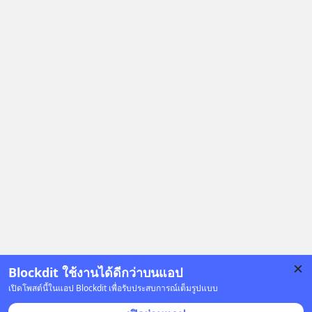
ตั้งใจซื้อไปพัฒนาต่อ หรือแค่ซื้อไป “ฆ่า”
ให้พ้นทางกันแน่? และทำไมจุดจบของ
เรื่องนี้ ถึงเป็นการฆาตกรรมแบบสโลว์
โมชันที่ไม่มีแม้แต่ศพให้เห็น? เลือกฟัง
กันได้เลยนะครับ อย่าลืมกด Follow
ติดตาม PodCast ช่อง Geek Forever’s
Podcast ของผมกันด้วยนะครับ 🎧 ฟัง
ผ่าน Spotify : https://bit.ly/4g4SW17
🎧 ฟังผ่าน Apple Podcast :
https://bit.ly/4cw7rdh 🎧 ฟังผ่าน
Podbean : https://bit.ly/4hVgqrY 🎧
ฟังผ่าน Youtube :
https://youtu.be/Jj3neoUL72g The
original article appeared here
https://www.tharadhol.com/geek-
story-ep833-or-is-mysql-really-
Blockdit ใช้งานได้ดีกว่าบนแอป
dying/ ติดตามสาระดี ๆ อัพเดททุกวัน
เปิดโพสต์นี้ในแอป Blockdit เพื่อรับประสบการณ์เต็มรูปแบบ
ผ่าน Line OA ด.ดล Blog คลิกเลย -->
โฆษณา