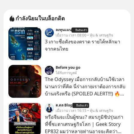
กำลังนิยมในบล็อกดิต
ลงทุนแมน
ยืนยันแล้ว
เมื่อวาน เวลา 08:00 • หุ้น & เศรษฐกิจ
3 เกาะชื่อดังของตราด รายได้หลักมา
จากคนไทย
Before you go
ได้รับการบูสต์
The Odyssey เมื่อการกลับบ้านใช้เวลา
นานกว่าที่คิด นี่ร่างกายเราต้องการกลับ
บ้านจริงหรือ (SPOILED ALERT!!!) 🔥
264.1
ด.ดล Blog
ยืนยันแล้ว
เมื่อวาน เวลา 16:15 • หุ้น & เศรษฐกิจ
หรือจีนจะเป็นผู้ชนะ? สมรภูมิชิปรุ่นเก่า
ที่ชี้ชะตาเศรษฐกิจโลก | Geek Story
EP832 ผมว่าหลายท่านอาจจะคิดว่า