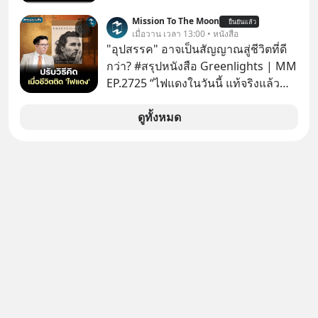
สงครามชิปมีแค่เรื่อง AI ล้ำๆ ใช่ไหม?
Mission To The Moon
ยืนยันแล้ว
คิดใหม่ได้เลยครับ! ในขณะที่โลกโฟกัส
เมื่อวาน เวลา 13:00 • หนังสือ
ชิป 3 นาโนเมตร แต่จีนกำลังเดินเกมที่
"อุปสรรค" อาจเป็นสัญญาณสู่ชีวิตที่ดี
น่ากลัวกว่า โดยการเข้ายึดครองตลาด
กว่า? #สรุปหนังสือ Greenlights | MM
‘Legacy Chips’ หรือชิปรุ่นเก่า ฟังดูไร้
EP.2725 “ไฟแดงในวันนี้ แท้จริงแล้ว
ค่า แต่มันคือหัวใจที่ซ่อนอยู่ในรถยนต์
อาจเป็นสัญญาณไฟเขียวที่ยังไม่ถึงเวลา
EV, อุปกรณ์การแพทย์ ไปจนถึง
เปลี่ยนสี” McConaughey ดาราดาวรุ่ง
ดูทั้งหมด
ขีปนาวุธ! จีนกำลังใช้ ‘Playbook’ เดิมที่
ในยุคหนึ่ง เคยปฏิเสธเงินค่าตัวหนังรอม
เคยใช้ถล่มตลาดโซล่าเซลล์มาแล้ว คือ
คอมที่สูงถึง 14.5 ล้านดอลลาร์ (หรือ
การทุ่มเงินอุดหนุนมหาศาลจนราคาพัง
ราว 500 ล้านบาท) เพียงเพราะเขาไม่
ทลาย ถ้าตะวันตกแก้เกมไม่ได้ อเมริกา
อยากขังตัวเองไว้ในกล่องเดิมๆ ผลที่
อาจต้องยอมจำนนและส่งมอบกุญแจ
ตามมาคือ โทรศัพท์ของเขากลายเป็น
ควบคุมโลกฮาร์ดแวร์ให้คู่แข่งอย่าง
ความเงียบสนิทนานถึง 14 เดือนเต็ม แต่
ถาวร สงครามที่โลกมองข้ามนี้ดุเดือด
ความเงียบและ "ไฟแดง" ในวันนั้นกลับ
แค่ไหน? เลือกฟังกันได้เลยนะครับ อย่า
กลายเป็นการถอยหลังเพื่อตั้งหลัก จนส่ง
ลืมกด Follow ติดตาม PodCast ช่อง
ให้เขาก้าวขึ้นไปยืนถือรางวัลออสการ์
Geek Forever’s Podcast ของผมกัน
ในบทบาทที่เปลี่ยนชีวิตเขาไปตลอดกาล
ด้วยนะครับ 🎧 ฟังผ่าน Spotify :
ใน MM EP. นี้ เราจะมาร่วมถอดรหัส
https://tinyurl.com/mr39sd7c 🎧 ฟัง