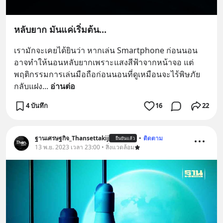
หลับยาก มันแค่เริ่มต้น...
เรามักจะเคยได้ยินว่า หากเล่น Smartphone ก่อนนอน 
อาจทำให้นอนหลับยากเพราะแสงสีฟ้าจากหน้าจอ แต่
พฤติกรรมการเล่นมือถือก่อนนอนที่ดูเหมือนจะไร้พิษภัย 
กลับแฝง
... 
อ่านต่อ
4 บันทึก
16
22
ฐานเศรษฐกิจ_Thansettakij
•
ติดตาม
ยืนยันแล้ว
13 พ.ย. 2023 เวลา 23:00 • สิ่งแวดล้อม