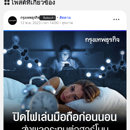
โพสต์ที่เกี่ยวข้อง
หลับมีประสิทธิภาพมากยิ่งขึ้น 📍 สนใจ
สั่งซื้อสินค้า Diip CBD 💬 LINE :
@diipgeek 🔗 หรือกดลิงก์
กรุงเทพธุรกิจ
•
ติดตาม
ยืนยันแล้ว
https://lin.ee/U91Fzyz
12 พ.ค. 2023 เวลา 14:00 • สุขภาพ