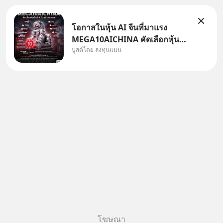
โอกาสในหุ้น AI จีนที่มาแรง
MEGA10AICHINA คัดเลือกหุ้น
บูสต์โดย ลงทุนแมน
ใหม่ 9 ตัว เข้ากองทุน.. ครอบคลุม
ทั้งซัปพลายเชน AI จีน พิเศษ ช่วง
3 - 19 ส.ค. 69 มีโปรโมชัน ลด
50% ค่าธรรมเนียมซื้อ | ยอด 2
ล้านบาทขึ้นไป ฟรีค่าธรร
โฆษณา