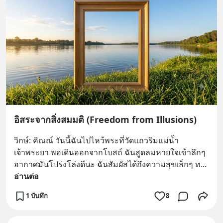
อิสระจากสิ่งสมมติ (Freedom from Illusions)
วิกษ์: คิณณ์ วันนี้ฉันไปไหว้พระที่วัดแถวริมแม่น้ำ
เจ้าพระยา พอเดินออกจากโบสถ์ ฉันสูดลมหายใจเข้าลึกๆ 
อากาศมันโปร่งโล่งดีนะ ฉันสัมผัสได้ถึงความสุขเล็กๆ ท
... 
อ่านต่อ
1 บันทึก
8