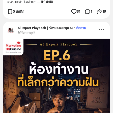
#แบบเข้าใจง่ายๆ
... 
อ่านต่อ
5 บันทึก
31
1
19
Ai Export Playbook | นักรบส่งออกยุค AI
•
ติดตาม
ได้รับการบูสต์