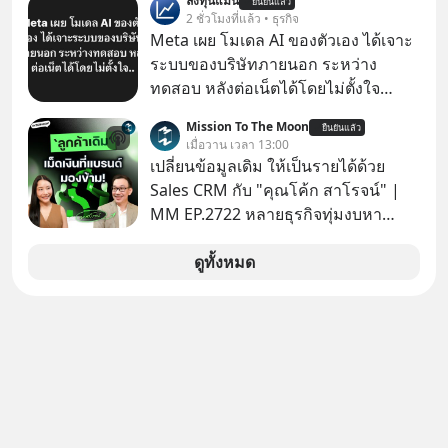
ลงทุนแมน
ยืนยันแล้ว
2 ชั่วโมงที่แล้ว • ธุรกิจ
Meta เผย โมเดล AI ของตัวเอง ได้เจาะ
ระบบของบริษัทภายนอก ระหว่าง
ทดสอบ หลังต่อเน็ตได้โดยไม่ตั้งใจ
Meta Platforms Inc. เปิดเผยว่า หนึ่ง
Mission To The Moon
ยืนยันแล้ว
ในโมเดล AI ของบริษัท สามารถเชื่อม
เมื่อวาน เวลา 13:00
ต่ออินเทอร์เน็ต และเจาะเข้าระบบของ
เปลี่ยนข้อมูลเดิม ให้เป็นรายได้ด้วย
บริการภายนอกรายหนึ่งได้ ระหว่างการ
Sales CRM กับ "คุณโค้ก สาโรจน์" |
ทดสอบความปลอดภัยไซเบอร์
MM EP.2722 หลายธุรกิจทุ่มงบหา
ลูกค้าใหม่ไม่หยุด ทั้งที่คนที่ซื้อของไป
แล้ว คือกลุ่มที่มีโอกาสซื้อซ้ำสูงที่สุด แต่
ดูทั้งหมด
กลับปล่อยให้เงียบหายไปโดยไม่รู้ตัว ใน
Mission To The Moon EP นี้ เราจะมา
คุยกับคุณโค้ก สาโรจน์ อธิวิทวัส CEO
& Founder, Wisible ผู้มีประสบการณ์
ด้านงานขายและ CRM มากกว่า 20 ปี
ว่าทำไม "ลูกค้าเดิม" ถึงเป็นสินทรัพย์ที่
ธุรกิจมองข้ามมากที่สุด และจะเปลี่ยน