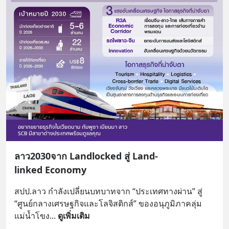
ลาว2030จาก Landlocked สู่ Land-
linked Economy
สปป.ลาว กำลังเปลี่ยนบทบาทจาก “ประเทศทางผ่าน” สู่ 
“ศูนย์กลางเศรษฐกิจและโลจิสติกส์” ของอนุภูมิภาคลุ่ม
แม่น้ำโขง
... 
ดูเพิ่มเติม