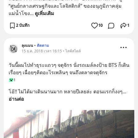
“ศูนย์กลางเศรษฐกิจและโลจิสติกส์” ของอนุภูมิภาคลุ่ม
แม่น้ำโขง
... 
ดูเพิ่มเติม
2 บันทึก
10
1
ลุงแมน
•
ติดตาม
15 ธ.ค. 2018 เวลา 16:15 • ไลฟ์สไตล์
วันนี้ผมไปทำธุระแถวๆ จตุจักร นั่งรถเมล์ลงป้าย BTS ก็เดิน
เรื่อยๆ เฉื่อยๆคิดอะไรเพลินๆ จนถึงตลาดจตุจักร
1
โอ้!! ไม่ได้มาเดินนานมาก หลายปีเลยล่ะ ตอนแรกก็งงๆ
... 
อ่านต่อ