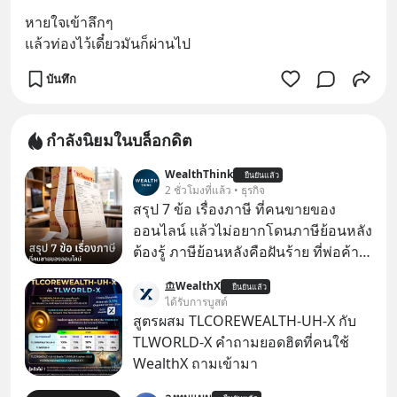
หายใจเข้าลึกๆ
แล้วท่องไว้เดี๋ยวมันก็ผ่านไป
บันทึก
กำลังนิยมในบล็อกดิต
WealthThink
ยืนยันแล้ว
2 ชั่วโมงที่แล้ว • ธุรกิจ
สรุป 7 ข้อ เรื่องภาษี ที่คนขายของ
ออนไลน์ แล้วไม่อยากโดนภาษีย้อนหลัง
ต้องรู้ ภาษีย้อนหลังคือฝันร้าย ที่พ่อค้า
แม่ค้าคนไหนก็คงไม่อยากพบเจอ
WealthX
ยืนยันแล้ว
ได้รับการบูสต์
สูตรผสม TLCOREWEALTH-UH-X กับ
TLWORLD-X คำถามยอดฮิตที่คนใช้
WealthX ถามเข้ามา