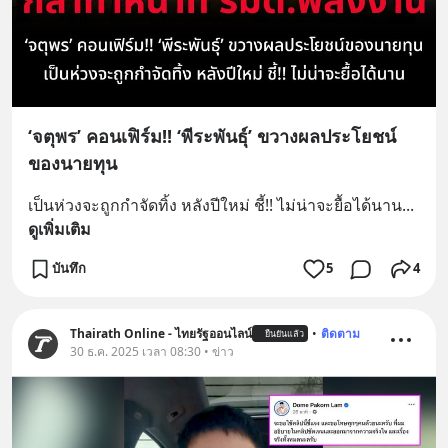
‘จตุพร’ คอนเฟิร์ม!! ‘พีระพันธุ์’ ขวางผลประโยชน์
ของนายทุน
เป็นห่วงจะถูกกำจัดทิ้ง หลังปีใหม่ ชี้!! ไม่น่าจะยื้อได้นาน
... 
ดูเพิ่มเติม
บันทึก
5
4
Thairath Online - ไทยรัฐออนไลน์
•
ติดตาม
ยืนยันแล้ว
30 ธ.ค. 2025 เวลา 08:30 • ข่าว