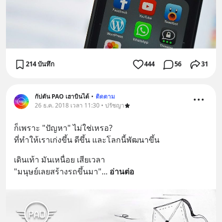
214 บันทึก
444
56
31
กัปตัน PAO เฮาบินได้
•
ติดตาม
26 ธ.ค. 2018 เวลา 11:30 • ปรัชญา
ก็เพราะ "ปัญหา" ไม่ใช่เหรอ?
ที่ทำให้เราเก่งขึ้น ดีขึ้น และโลกนี้พัฒนาขึ้น
เดินเท้า มันเหนื่อย เสียเวลา
"มนุษย์เลยสร้างรถขึ้นมา"
... 
อ่านต่อ