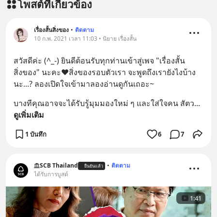
โพสต์ที่เกี่ยวข้อง
เรื่องสั้นสิ่งของ
•
ติดตาม
10 ก.พ. 2021 เวลา 11:03 • นิยาย เรื่องสั้น
สวัสดีค่ะ​ (^_-) ยินดีต้อนรับทุกท่านเข้าสู่เพจ "เรื่องสั้น
สิ่งของ" นะคะ​❤️สิ่งของรอบตัวเรา จะพูดถึงเรายังไงบ้าง
นะ...? ลองเปิดใจเข้ามาลองอ่านดูกันเถอะ~
บางทีคุณอาจจะได้รับรู้มุมมองใหม่ ๆ และใส่ใจคน สัตว
... 
ดูเพิ่มเติม
1 บันทึก
6
7
SCB Thailand
•
ติดตาม
ยืนยันแล้ว
ได้รับการบูสต์
1:41