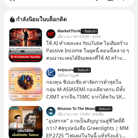
กำลังนิยมในบล็อกดิต
MarketThink
ยืนยันแล้ว
เมื่อวาน เวลา 03:00 • ธุรกิจ
ใช้ AI ทำเพลงลง YouTube ไอเดียสร้าง
Passive Income ในยุคนี้ ตอนนี้หลาย ๆ
คนน่าจะเคยได้ยินเพลงที่ใช้ AI สร้าง
ผ่านหูกันมาบ้าง เช่น เพลง “ไม่มีใคร
ลงทุนแมน
ยืนยันแล้ว
รู้ตัวเรา” จากช่องชื่อว่า UNHEARD
ได้รับการบูสต์
MUSIC ที่ตอนนี้มียอดรับชมกว่า 26
กองทุน ชิปเอเชีย ค่าจัดการต่ำสุดใน
ล้านครั้งแล้ว
กลุ่ม M-ASIASEMI กองเดียวครบ มีทั้ง
CXMT จากจีน TSMC จากไต้หวัน SK
Hynix จากเกาหลีใต้ Kioxia จากญี่ปุ่น
Mission To The Moon
ยืนยันแล้ว
เมื่อวาน เวลา 13:00 • หนังสือ
"อุปสรรค" อาจเป็นสัญญาณสู่ชีวิตที่ดี
กว่า? #สรุปหนังสือ Greenlights | MM
EP.2725 “ไฟแดงในวันนี้ แท้จริงแล้ว