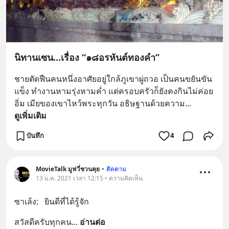
นิทานเซน...เรื่อง “๑๘อรหันต์ทองคำ”
ชายตัดฟืนคนหนึ่งอาศัยอยู่ใกล้ภูเขาผู่ถวอ เป็นคนขยันขัน
แข็ง ทำงานหามรุ่งหามค่ำ แต่ครอบครัวก็ยังคงกินไม่ค่อย
อิ่ม เมียของเขาไหว้พระทุกวัน อธิษฐานด้วยความ
... 
ดูเพิ่มเติม
บันทึก
4
MovieTalk มูฟวี่ชวนคุย
•
ติดตาม
13 ม.ค. 2021 เวลา 12:15 • ความคิดเห็น
ซาเล้ง:   ยินดีที่ได้รู้จัก
สวัสดีครับทุกคน
... 
อ่านต่อ