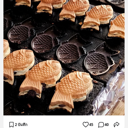
2 บันทึก
45
40