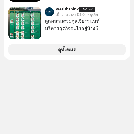
อาจเป็นสัญญาณไฟเขียวที่ยังไม่ถึงเวลา
WealthThink
ยืนยันแล้ว
เปลี่ยนสี” McConaughey ดาราดาวรุ่ง
เมื่อวาน เวลา 04:00 • ธุรกิจ
ในยุคหนึ่ง เคยปฏิเสธเงินค่าตัวหนังรอม
ลูกหลานตระกูลเจียรวนนท์
คอมที่สูงถึง 14.5 ล้านดอลลาร์ (หรือ
บริหารธุรกิจอะไรอยู่บ้าง ?
ราว 500 ล้านบาท) เพียงเพราะเขาไม่
อยากขังตัวเองไว้ในกล่องเดิมๆ ผลที่
ตามมาคือ โทรศัพท์ของเขากลายเป็น
ดูทั้งหมด
ความเงียบสนิทนานถึง 14 เดือนเต็ม แต่
ความเงียบและ "ไฟแดง" ในวันนั้นกลับ
กลายเป็นการถอยหลังเพื่อตั้งหลัก จนส่ง
ให้เขาก้าวขึ้นไปยืนถือรางวัลออสการ์
ในบทบาทที่เปลี่ยนชีวิตเขาไปตลอดกาล
ใน MM EP. นี้ เราจะมาร่วมถอดรหัส
และปรับวิธีคิดกันว่า Greenlight (ไฟ
เขียว) จะสร้างมันขึ้นมาล่วงหน้าด้วย
วินัยและความพร้อมได้อย่างไร?
Yellowlight (ไฟเหลือง) จะรับมือกับ
สัญญาณเตือน และชะลอตัวอย่างมีสติ