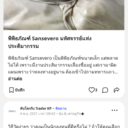
พิพิธภัณฑ์ Sansevero มหัศจรรย์แห่ง
ประติมากรรม
พิพิธภัณฑ์ Sansevero เป็นพิพิธภัณฑ์ขนาดเล็ก แต่พลาด
ไม่ได้ เพราะมีงานประติมากรรมเลื่องชื่ออยู่ แต่เรามาผิด
แผนเพราะว่าหลงทางอยู่นาน ต้องเข้าไปถามทหารแถว
... 
อ่านต่อ
บันทึก
3
ทันโลกกับ Trader KP
•
ติดตาม
4 พ.ย. 2021 เวลา 08:42 • หุ้น & เศรษฐกิจ
วิธีวัดง่ายๆ ว่าคุณเป็นนักลงทุนที่ดีหรือไม่ ? ถ้าให้คุณเลือก