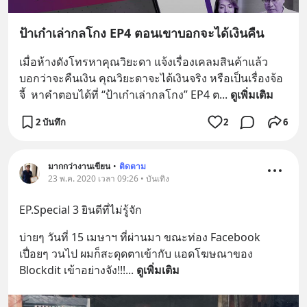
ป้าเก๋าเล่ากลโกง EP4 ตอนเขาบอกจะได้เงินคืน
เมื่อห้างดังโทรหาคุณวิยะดา แจ้งเรื่องเคลมสินค้าแล้ว
บอกว่าจะคืนเงิน คุณวิยะดาจะได้เงินจริง หรือเป็นเรื่องจ้อ
จี้  หาคำตอบได้ที่ “ป้าเก๋าเล่ากลโกง” EP4 ต
... 
ดูเพิ่มเติม
2 บันทึก
2
6
มากกว่างานเขียน
•
ติดตาม
23 พ.ค. 2020 เวลา 09:26 • บันเทิง
EP.Special 3 ยินดีที่ไม่รู้จัก
บ่ายๆ วันที่ 15 เมษาฯ ที่ผ่านมา ขณะท่อง Facebook 
เปื่อยๆ วนไป ผมก็สะดุดตาเข้ากับ แอดโฆษณาของ 
Blockdit เข้าอย่างจัง!!!
... 
ดูเพิ่มเติม