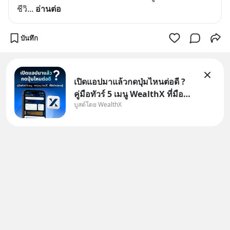
ชีวิ
... 
อ่านต่อ
บันทึก
เปิดแอปมาแล้วกดปุ่มไหนต่อดี ?
คู่มือทัวร์ 5 เมนู WealthX ที่มือ
บูสต์โดย WealthX
ใหม่ควรรู้ สำหรับใครที่เพิ่งโหลด
แอปมา แต่ยังงง ๆ ไม่รู้ว่าต้องกด
ปุ่มไหนต่อ อ่านโพสต์นี้เลย
WealthX จะขอพาไปทัวร์ 5 เมนู
หลัก ที่จะทำให้คุ