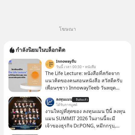
โฆษณา
กำลังนิยมในบล็อกดิต
Innowayถีบ
วันนี้ เวลา 00:30 • หนังสือ
The Life Lecture: หนังสือที่สกัดจาก
แนวคิดของคนสอนหนังสือ สวัสดีครับ
เพื่อนๆชาว InnowayTeeb วันหยุด
สบายๆ วันนี้แอดเพิ่งจะอ่านหนังสือที่น่า
ลงทุนแมน
ยืนยันแล้ว
สนใจจบแล้วเกิดคำถามว่า
ได้รับการบูสต์
งานใหญ่ที่สุดของ ลงทุนแมน ปีนี้ ลงทุน
แมน SUMMIT 2026 ในงานนี้จะมี
เจ้าของธุรกิจ Dr.PONG, หมึกกรุบ,
Srichand, Jones’ Salad, LA GLACE,