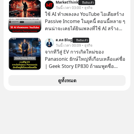
MarketThink
ยืนยันแล้ว
Fastwork, MizuMi, KARMART, อิชิตัน
วันนี้ เวลา 03:00 • ธุรกิจ
มาแชร์ความรู้การสร้างธุรกิจ
ใช้ AI ทำเพลงลง YouTube ไอเดียสร้าง
Passive Income ในยุคนี้ ตอนนี้หลาย ๆ
คนน่าจะเคยได้ยินเพลงที่ใช้ AI สร้าง
ผ่านหูกันมาบ้าง เช่น เพลง “ไม่มีใคร
ด.ดล Blog
ยืนยันแล้ว
รู้ตัวเรา” จากช่องชื่อว่า UNHEARD
วันนี้ เวลา 00:09 • ธุรกิจ
MUSIC ที่ตอนนี้มียอดรับชมกว่า 26
จากทีวีสู่ EV การเกิดใหม่ของ
ล้านครั้งแล้ว
Panasonic ยักษ์ใหญ่ที่เกือบเหลือแค่ชื่อ
| Geek Story EP830 ถ้าผมพูดชื่อ
Panasoni คุณนึกถึงอะไร? ทีวี, ตู้เย็น,
ถ่านไฟฉาย? ถ้าคุณยังคิดแบบนั้น แสดง
ดูทั้งหมด
ว่าคุณกำลังพลาดเรื่องราวการ
‘Rebranding’ ที่ดุเดือดที่สุดใน
ประวัติศาสตร์ญี่ปุ่น! รู้หรือไม่ว่า ในวันที่
พวกเขาขาดทุนย่อยยับเกือบ 3 แสนล้าน
บาท Panasonic ตัดสินใจหักดิบ ทิ้ง
ตลาดเครื่องใช้ไฟฟ้าที่สู้ B2C ไม่ไหว
แล้วหันไปเดิมพันครั้งใหญ่กับ Tesla