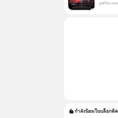
บูสต์โดย ลงท
กองทุน.. 
พิเศษ ช่วง 3 - 19 ส.ค. 69 มีโปรโมชัน ลด
50% ค่าธร
ไป ฟรีค่า
กำลังนิยมในบล็อกดิต