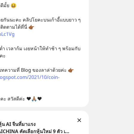
ีมั้ย 😆
วยกันนะคะ คลิปโยคะบนเก้าอี้แบบยาว ๆ 
ที่ลาล่าเคยทำไว้ก็มีสามารถติดตามได้ที่นี่ 👉🏾 
hLc1Vg
ต่ำ เวลาก้ม เงยหน้าให้ทำช้า ๆ พร้อมกับ
ะคะ
แล้วพบกันใหม่ ฝากติดตามบทความที่ Blog ของลาล่าด้วยค่ะ 👉🏾 
blogspot.com/2021/10/coin-
ะ สวัสดีค่ะ ❤️🙏🏽❤️
้น AI จีนที่มาแรง
HINA คัดเลือกหุ้นใหม่ 9 ตัว เข้า