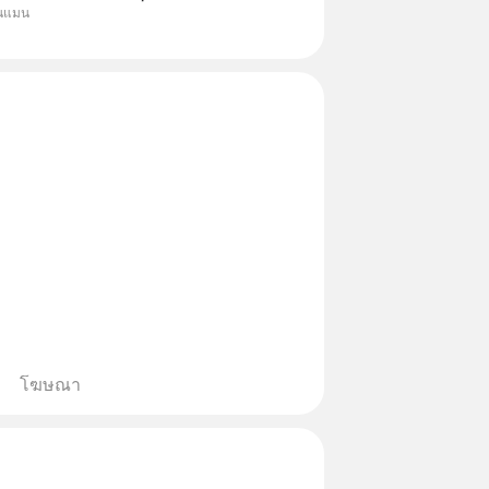
ุนแมน
ครอบคลุมทั้งซัปพลายเชน AI จีน
รมเนียมซื้อ | ยอด 2 ล้านบาทขึ้น
ธรร
โฆษณา