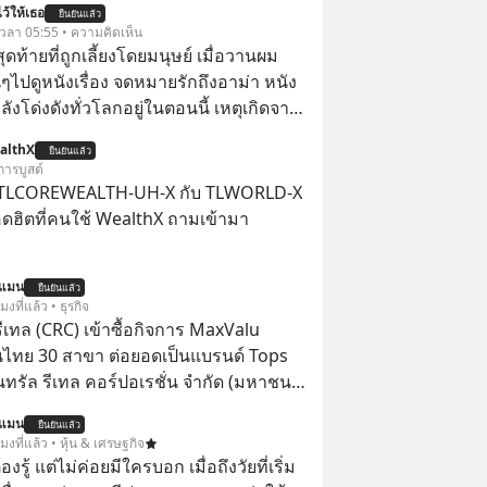
ว้ให้เธอ
ยืนยันแล้ว
้ เวลา 05:55 • ความคิดเห็น
สุดท้ายที่ถูกเลี้ยงโดยมนุษย์ เมื่อวานผม
ไปดูหนังเรื่อง จดหมายรักถึงอาม่า หนัง
กำลังโด่งดังทั่วโลกอยู่ในตอนนี้ เหตุเกิดจาก
โปสเตอร์หนังเรื่องนี้หลายเดือนก่อนและ
althX
ยืนยันแล้ว
องจีน ป๊า
การบูสต์
๋วได้ มีเรื่องราวมีความผูกพันที่ได้ยินตั้งแต่
 TLCOREWEALTH-UH-X กับ TLWORLD-X
ฮิตที่คนใช้ WealthX ถามเข้ามา
นแมน
ยืนยันแล้ว
โมงที่แล้ว • ธุรกิจ
รีเทล (CRC) เข้าซื้อกิจการ MaxValu
นไทย 30 สาขา ต่อยอดเป็นแบรนด์ Tops
็นทรัล รีเทล คอร์ปอเรชั่น จำกัด (มหาชน)
แจ้งตลาดหลักทรัพย์ฯ ว่า บริษัท เซ็นทรัล
นแมน
ยืนยันแล้ว
 จำกัด (CFR) ซึ่งเป็นบริษัทย่อยที่ CRC ถือ
โมงที่แล้ว • หุ้น & เศรษฐกิจ
ทางตรงและทางอ้อม 100%
ต้องรู้ แต่ไม่ค่อยมีใครบอก เมื่อถึงวัยที่เริ่ม