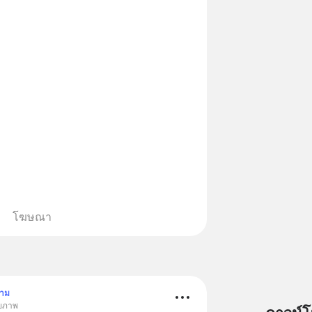
โฆษณา
ตาม
ุขภาพ