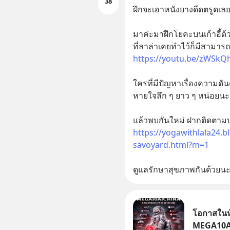
38
ฝึกจะเอาหนังยางดีดตรูดเลยด
มาค่ะมาฝึกโยคะบนเก้าอี้ด้
https://youtu.be/zWSkQ
ใครที่มีปัญหาเรื่องความดัน
หายใจลึก ๆ ยาว ๆ หน่อยน
https://yogawithlala24.
savoyard.html?m=1
ดูแลรักษาสุขภาพกันด้วยนะค
โอกาสในหุ
MEGA10AIC