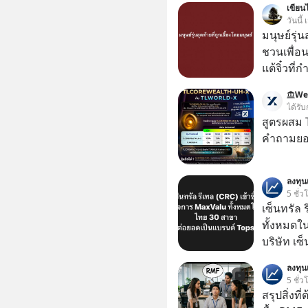
เขียนไ
วันนี
มนุษย์รุ่น
ชวนเพื่อนๆ
แต้จิ๋วที่
ป๊าผมเห็น
We
อยากดูมาก ด้วยเพราะว่าอากงก็มาจากเมื
ได้รับ
ก็พูดแต้จิ
สูตรผสม
เด็ก
คำถามยอด
ลงทุ
5 ชั่ว
เซ็นทรัล 
ทั้งหมดใ
บริษัท เซ
หรือ CRC 
ลงทุ
ฟู้ด รีเทล
5 ชั่ว
หุ้นทั้ง
สรุปสิ่งที่