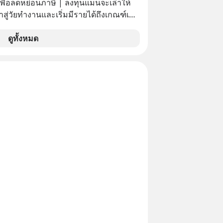
เพื่อลดหย่อนภาษี | ลงทุนแมนจะเล่าให้
ข้าสู่วัยทำงานและเริ่มมีรายได้ถึงเกณฑ์เสีย
จากจะช่วยลดหย่อนภาษีได้แล้ว ยังเป็น
ดูทั้งหมด
สร้างความมั่งคั่งระยะยาว แต่น้อยคน
ว่า ถ้าลงทุนใน RMF ควรรู้ อะไรบ้าง
ไหน ทำอย่างไร ถึงจะดีกับเรา แล้วเรา
มูลอะไรเกี่ยวกับ RMF บ้าง เพื่อให้นำไปใช้
ต่อได้จริง ๆ ลงทุนแมนจะเล่าให้ฟัง