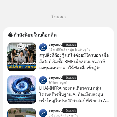
โฆษณา
กำลังนิยมในบล็อกดิต
ลงทุนแมน
ยืนยันแล้ว
45 นาทีที่แล้ว • หุ้น & เศรษฐกิจ
สรุปสิ่งที่ต้องรู้ แต่ไม่ค่อยมีใครบอก เมื่อ
ถึงวัยที่เริ่มซื้อ RMF เพื่อลดหย่อนภาษี |
ลงทุนแมนจะเล่าให้ฟัง เมื่อเข้าสู่วัย
ทำงานและเริ่มมีรายได้ถึงเกณฑ์เสีย
ลงทุนแมน
ยืนยันแล้ว
ภาษี หลายคนมักได้รับคำแนะนำให้
ได้รับการบูสต์
ลงทุนใน RMF เพราะนอกจากจะช่วยลด
LHAI-INFRA กองทุนเดียวครบ กลุ่ม
หย่อนภาษีได้แล้ว ยังเป็นโอกาสในการ
โครงสร้างพื้นฐาน AI ที่จะมีงบลงทุน
สร้างความมั่งคั่งระยะยาว แต่น้อยคน
ครั้งใหญ่ในประวัติศาสตร์ ที่เรียกว่า AI
นักที่จะลงลึกว่า ถ้าลงทุนใน RMF ควรรู้
Supercycle หุ้นกลุ่มนี้ปรับตัวลงมากใน
ลงทุนแมน
อะไรบ้าง ควรดู ตรงไหน ทำอย่างไร ถึง
ยืนยันแล้ว
1 เดือนที่ผ่านมา แต่ความจริงคือทั่วโลก
5 ชั่วโมงที่แล้ว • ธุรกิจ