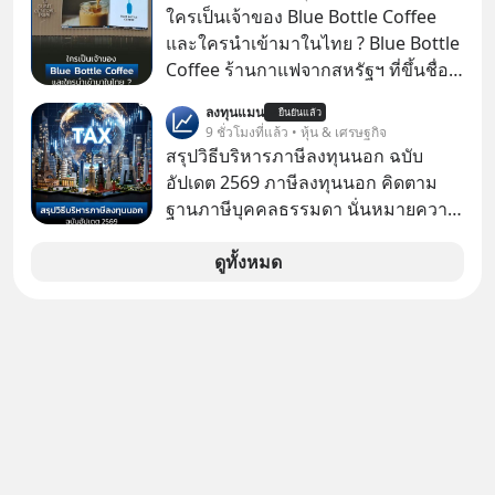
จะดีกับเรา แล้วเราควรรู้ข้อมูลอะไร
ยังเดินหน้าลงทุน AI อย่างต่อเนื่อง ซึ่ง
ใครเป็นเจ้าของ Blue Bottle Coffee
เกี่ยวกับ RMF บ้าง เพื่อให้นำไปใช้ต่อได้
ต้องการโครงสร้างพื้นฐานด้าน AI
และใครนำเข้ามาในไทย ? Blue Bottle
จริง ๆ ลงทุนแมนจะเล่าให้ฟัง
จำนวนมาก ตั้งแต่เมโมรีชิป เก็บข้อมูล
Coffee ร้านกาแฟจากสหรัฐฯ ที่ขึ้นชื่อ
ยันระบบไฟฟ้า และระบายความร้อน
เรื่องความพิถีพิถัน กำลังจะเปิดสาขา
ลงทุนแมน
ยืนยันแล้ว
แรกในประเทศไทย ที่ Central Park
9 ชั่วโมงที่แล้ว • หุ้น & เศรษฐกิจ
สรุปวิธีบริหารภาษีลงทุนนอก ฉบับ
อัปเดต 2569 ภาษีลงทุนนอก คิดตาม
ฐานภาษีบุคคลธรรมดา นั่นหมายความ
ว่าถ้าเรามีกำไร 100,000 บาท
ดูทั้งหมด