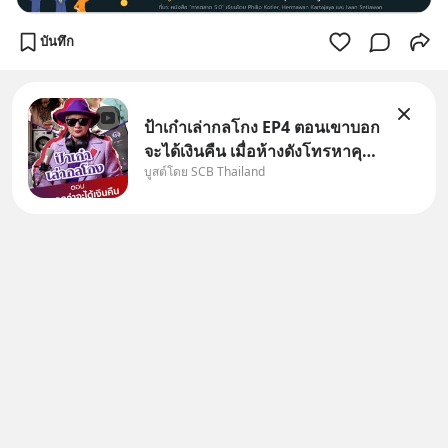
บันทึก
ป้าเก๋าเล่ากลโกง EP4 ตอนเขาบอก
จะได้เงินคืน เมื่อห้างดังโทรหาคุณ
บูสต์โดย SCB Thailand
วิยะดา แจ้งเรื่องเคลมสินค้าแล้ว
บอกว่าจะคืนเงิน คุณวิยะดาจะได้
เงินจริง หรือเป็นเรื่องจ้อจี้ หาคำ
ตอบได้ที่ “ป้าเก๋าเล่ากลโกง” EP4
ตอน “เขา