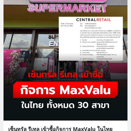
เซ็นทรัล รีเทล เข้าซื้อกิจการ MaxValu ในไทย