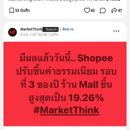
53 บันทึก
45
47
MarketThink
•
ติดตาม
ยืนยันแล้ว
4 ส.ค. เวลา 02:46 • ธุรกิจ