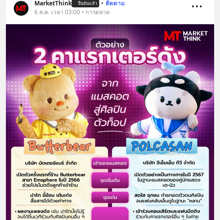
MarketThink
•
ติดตาม
ยืนยันแล้ว
6 ส.ค. เวลา 03:00 • การตลาด