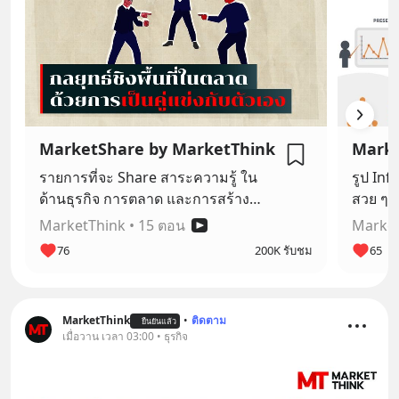
MarketShare by MarketThink
Marke
รายการที่จะ Share สาระความรู้ ใน
รูป In
ด้านธุรกิจ การตลาด และการสร้าง
สวย ๆ 
แบรนด์
MarketThink
•
15 ตอน
Marke
76
200K รับชม
65
MarketThink
•
ติดตาม
ยืนยันแล้ว
เมื่อวาน เวลา 03:00 • ธุรกิจ