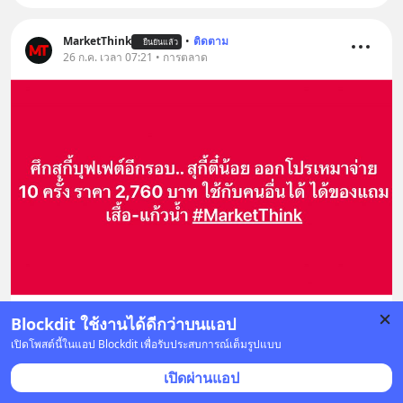
MarketThink
•
ติดตาม
ยืนยันแล้ว
26 ก.ค. เวลา 07:21 • การตลาด
ศึกสุกี้บุฟเฟต์อีกรอบ.. สุกี้ตี๋น้อย ออกโปรเหมาจ่าย
Blockdit ใช้งานได้ดีกว่าบนแอป
10 ครั้ง ราคา 2,760 บาท ใช้กับคนอื่นได้ ได้ของ
เปิดโพสต์นี้ในแอป Blockdit เพื่อรับประสบการณ์เต็มรูปแบบ
แถมเสื้อ-แก้วน้ำ
เปิดผ่านแอป