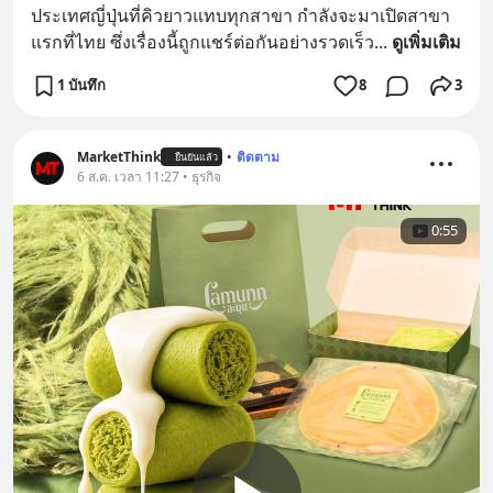
ประเทศญี่ปุ่นที่คิวยาวแทบทุกสาขา กำลังจะมาเปิดสาขา
แรกที่ไทย ซึ่งเรื่องนี้ถูกแชร์ต่อกันอย่างรวดเร็ว
... 
ดูเพิ่มเติม
1 บันทึก
8
3
MarketThink
•
ติดตาม
ยืนยันแล้ว
6 ส.ค. เวลา 11:27 • ธุรกิจ
0:55