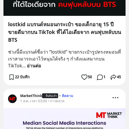
lostkid แบรนด์หมอนกระเป๋า ของเด็กอายุ 15 ปี
ขายดีมากบน TikTok ที่ได้ไอเดียจาก คนฟุบหลับบน
BTS
ช่วงนี้มีแบรนด์ชื่อว่า “lostkid” ขายกระเป๋ารูปทรงหมอนที่
เราสามารถเอาไว้หนุนได้จริง ๆ กำลังแมสมากบน 
TikTok
... 
อ่านต่อ
22 บันทึก
50
1
45
MarketThink
•
ติดตาม
ยืนยันแล้ว
1 ส.ค. เวลา 03:00 • การตลาด