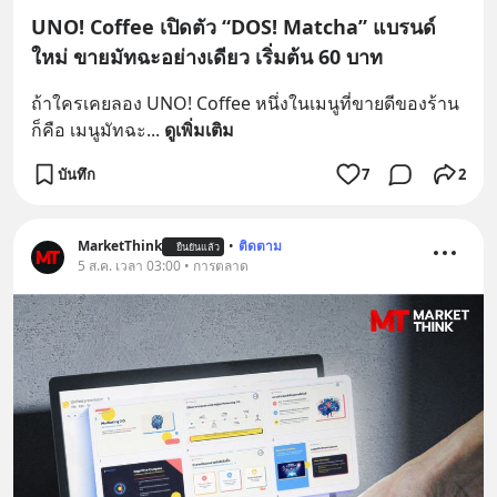
UNO! Coffee เปิดตัว “DOS! Matcha” แบรนด์
ใหม่ ขายมัทฉะอย่างเดียว เริ่มต้น 60 บาท
ถ้าใครเคยลอง UNO! Coffee หนึ่งในเมนูที่ขายดีของร้าน
ก็คือ เมนูมัทฉะ
... 
ดูเพิ่มเติม
บันทึก
7
2
MarketThink
•
ติดตาม
ยืนยันแล้ว
5 ส.ค. เวลา 03:00 • การตลาด