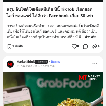
สรุป อินไซต์โซเชียลมีเดีย ปีนี้ TikTok เรียกยอด
ไลก์ ยอดแชร์ ได้ดีกว่า Facebook เกือบ 30 เท่า
การสร้างตัวตนหรือทำการตลาดบนแพลตฟอร์มโซเชียลมี
เดีย เพื่อให้ได้ยอดไลก์ ยอดแชร์ และคอมเมนต์ ถือว่าเป็น
หนึ่งในเรื่องที่ยากที่สุดในการทำแบรนด์ก็ว่าได้
... 
อ่านต่อ
1 บันทึก
8
4
MarketThink
•
ติดตาม
ยืนยันแล้ว
31 ก.ค. เวลา 07:30 • การตลาด