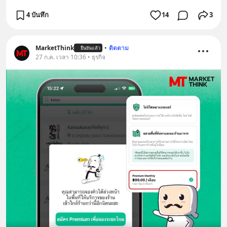
4 บันทึก
14
3
MarketThink
•
ติดตาม
ยืนยันแล้ว
27 ก.ค. เวลา 10:36 • ธุรกิจ