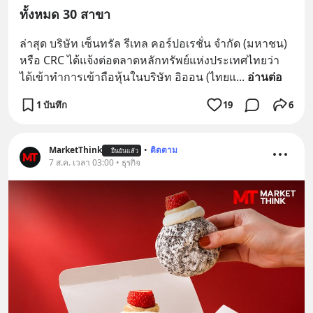
ทั้งหมด 30 สาขา
ล่าสุด บริษัท เซ็นทรัล รีเทล คอร์ปอเรชั่น จํากัด (มหาชน) 
หรือ CRC ได้แจ้งต่อตลาดหลักทรัพย์แห่งประเทศไทยว่า 
ได้เข้าทำการเข้าถือหุ้นในบริษัท อิออน (ไทยแ
... 
อ่านต่อ
1 บันทึก
19
6
MarketThink
•
ติดตาม
ยืนยันแล้ว
7 ส.ค. เวลา 03:00 • ธุรกิจ