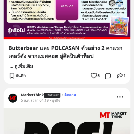
Butterbear และ POLCASAN ตัวอย่าง 2 คาแรก
เตอร์ดัง จากแมสคอต สู่ศิลปินตัวท็อป
...
ดูเพิ่มเติม
บันทึก
5
1
MarketThink
•
ติดตาม
ยืนยันแล้ว
5 ส.ค. เวลา 04:19 • ธุรกิจ