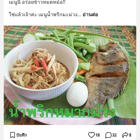
เมนูนี้ อร่อยข้าวหมดหม้อ!!
ใช่แล้วเจ้าค่ะ เมนูน้ำพริกมะม่วง
... 
อ่านต่อ
บันทึก
18
32
8