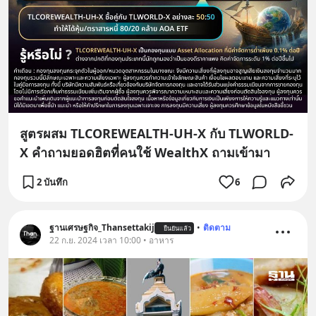
สูตรผสม TLCOREWEALTH-UH-X กับ TLWORLD-
X คำถามยอดฮิตที่คนใช้ WealthX ถามเข้ามา
2 บันทึก
6
ฐานเศรษฐกิจ_Thansettakij
•
ติดตาม
ยืนยันแล้ว
22 ก.ย. 2024 เวลา 10:00 • อาหาร