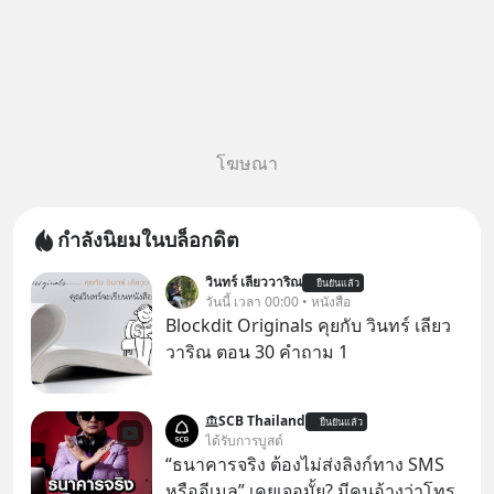
โฆษณา
กำลังนิยมในบล็อกดิต
วินทร์ เลียววาริณ
ยืนยันแล้ว
วันนี้ เวลา 00:00 • หนังสือ
Blockdit Originals คุยกับ วินทร์ เลียว
วาริณ ตอน 30 คำถาม 1
SCB Thailand
ยืนยันแล้ว
ได้รับการบูสต์
“ธนาคารจริง ต้องไม่ส่งลิงก์ทาง SMS
หรืออีเมล” เคยเจอมั้ย? มีคนอ้างว่าโทร