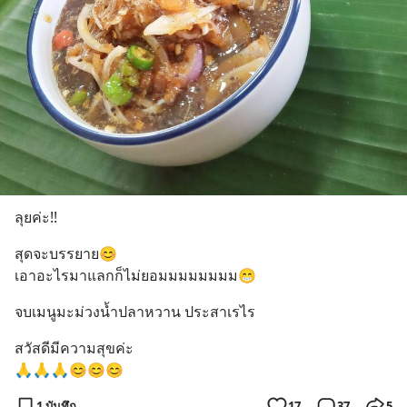
ลุยค่ะ!!
สุดจะบรรยาย😊 
เอาอะไรมาแลกก็ไม่ยอมมมมมมมม😁
จบเมนูมะม่วงน้ำปลาหวาน ประสาเรไร
สวัสดีมีความสุขค่ะ
🙏🙏🙏😊😊😊
1 บันทึก
17
37
5