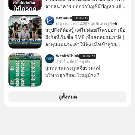
จากธนาคาร บอกว่าบัญชีมีปัญหา แล้ว
ให้กดลิงก์โน่นนี่ หรือสแกนคิวอาร์โค้ด
ลงทุนแมน
ยืนยันแล้ว
ทันที มาฟัง “ป้าเก๋าเล่ากลโกง” เพื่อรู้ทัน
เมื่อวาน เวลา 12:00 • หุ้น & เศรษฐกิจ
มุกหลอกลวงในคราบความน่าเชื่อถือ
สรุปสิ่งที่ต้องรู้ แต่ไม่ค่อยมีใครบอก เมื่อ
กันค่ะ #แก้เกมกลโกง #ป้าเก๋าเล่ากล
ถึงวัยที่เริ่มซื้อ RMF เพื่อลดหย่อนภาษี |
โกง #LivesSustainably #อยู่อย่าง
ลงทุนแมนจะเล่าให้ฟัง เมื่อเข้าสู่วัย
ยั่งยืน #CyberSecurity #ป้าเก๋า
ทำงานและเริ่มมีรายได้ถึงเกณฑ์เสีย
WealthThink
#FraudEducation #FinancialLiteracy
ยืนยันแล้ว
ภาษี หลายคนมักได้รับคำแนะนำให้
7 ชั่วโมงที่แล้ว • ธุรกิจ
#DigitalBankWithHumanTouch
ลงทุนใน RMF เพราะนอกจากจะช่วยลด
ลูกหลานตระกูลเจียรวนนท์
หย่อนภาษีได้แล้ว ยังเป็นโอกาสในการ
บริหารธุรกิจอะไรอยู่บ้าง ?
สร้างความมั่งคั่งระยะยาว แต่น้อยคน
นักที่จะลงลึกว่า ถ้าลงทุนใน RMF ควรรู้
อะไรบ้าง ควรดู ตรงไหน ทำอย่างไร ถึง
ดูทั้งหมด
จะดีกับเรา แล้วเราควรรู้ข้อมูลอะไร
เกี่ยวกับ RMF บ้าง เพื่อให้นำไปใช้ต่อได้
จริง ๆ ลงทุนแมนจะเล่าให้ฟัง