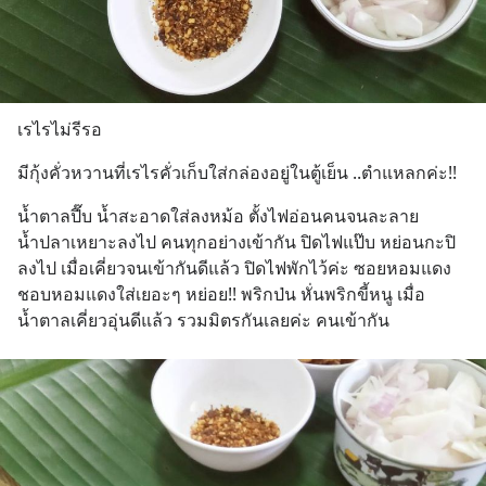
เรไรไม่รีรอ
มีกุ้งคั่วหวานที่เรไรคั่วเก็บใส่กล่องอยู่ในตู้เย็น ..ตำแหลกค่ะ!!
น้ำตาลปี๊บ น้ำสะอาดใส่ลงหม้อ ตั้งไฟอ่อนคนจนละลาย 
น้ำปลาเหยาะลงไป คนทุกอย่างเข้ากัน ปิดไฟแป๊บ หย่อนกะปิ
ลงไป เมื่อเคี่ยวจนเข้ากันดีแล้ว ปิดไฟพักไว้ค่ะ ซอยหอมแดง 
ชอบหอมแดงใส่เยอะๆ หย่อย!! พริกป่น หั่นพริกขี้หนู เมื่อ
น้ำตาลเคี่ยวอุ่นดีแล้ว รวมมิตรกันเลยค่ะ คนเข้ากัน