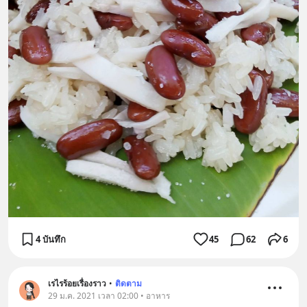
4 บันทึก
45
62
6
เรไรร้อยเรื่องราว
•
ติดตาม
29 ม.ค. 2021 เวลา 02:00 • อาหาร