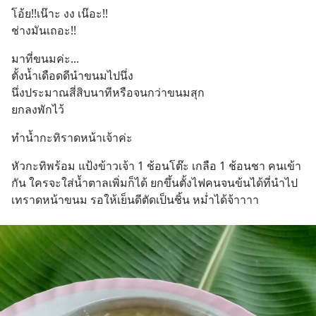
โอ้ย!!เน๊าะ งง เน๊อะ!! 
ช่างมันเถอะ!!
มาที่ขนมค่ะ...
ตั้งน้ำเดือดดีนำขนมไปนึ่ง 
นึ่งประมาณสี่สิบนาทีหรือจนกว่าขนมสุก 
ยกลงพักไว้
ทำน้ำกะทิราดหน้าเจ้าค่ะ
หัวกะทิพร้อม แป้งข้าวเจ้า 1 ช้อนโต๊ะ เกลือ 1 ช้อนชา คนเข้า
กัน ใครจะใส่น้ำตาลเพิ่มก็ได้ ยกขึ้นตั้งไฟคนจนข้นได้ที่นำไป
เทราดหน้าขนม รอให้เย็นดีตัดเป็นชิ้น หม่ำได้จ้าาาา