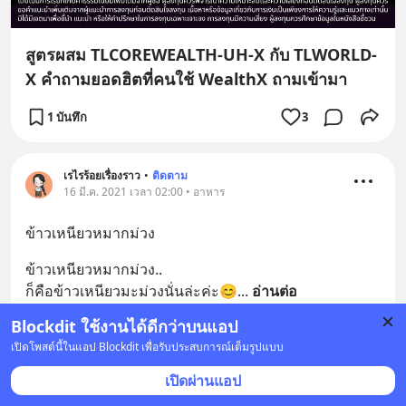
สูตรผสม TLCOREWEALTH-UH-X กับ TLWORLD-
X คำถามยอดฮิตที่คนใช้ WealthX ถามเข้ามา
1 บันทึก
3
เรไรร้อยเรื่องราว
•
ติดตาม
16 มี.ค. 2021 เวลา 02:00 • อาหาร
ข้าวเหนียวหมากม่วง
ข้าวเหนียวหมากม่วง.. 
ก็คือข้าวเหนียวมะม่วงนั่นล่ะค่ะ😊
... 
อ่านต่อ
Blockdit ใช้งานได้ดีกว่าบนแอป
เปิดโพสต์นี้ในแอป Blockdit เพื่อรับประสบการณ์เต็มรูปแบบ
เปิดผ่านแอป