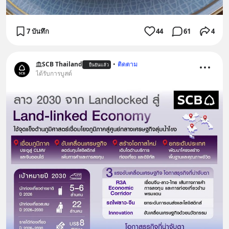
7 บันทึก
44
61
4
SCB Thailand
•
ติดตาม
ยืนยันแล้ว
ได้รับการบูสต์