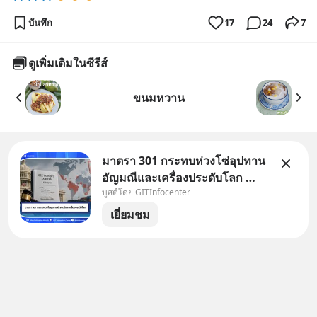
บันทึก
17
24
7
ดูเพิ่มเติมในซีรีส์
ขนมหวาน
มาตรา 301 กระทบห่วงโซ่อุปทาน
อัญมณีและเครื่องประดับโลก 🌍
บูสต์โดย GITInfocenter
ไทยเจอภาษี 12.5% ภายใต้
Section 301: ผลกระทบต่อการส่ง
เยี่ยมชม
ออกอัญมณีและเครื่องประดับ