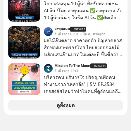
ลูกที่ 2 ในการพัฒนาการท่องเที่ยว 2 ฝั่ง
โอกาสลงทุน 10 ผู้นำ ทั้งซัปพลายเชน
แม่น้ำเจ้าพระยา ต่อจาก “ไอคอนสยาม
AI จีน /โดย ลงทุนแมน ✅ลงทุนตรง คัด
โมเดล” ภายใต้ 3 พันธมิตรร่วมทุน
10 ผู้นำเน้น ๆ ในธีม AI จีน ✅คัดเลือก
บริษัท สยามพิวรรธน์ จำกัด, แมกโนเลีย
หุ้นใหม่ 9 ตัว เข้ากองทุน ✅ร่วมเป็น
ลงทุนแมน
ควอลิตี้ ดีเวล็อปเม้นต์ คอร์ปอเรชั่น และ
ยืนยันแล้ว
เจ้าของผู้นำ AI จีน ตั้งแต่โรงงานผลิตชิป
วันนี้ เวลา 03:30 • หุ้น & เศรษฐกิจ
เครือเจริญโภคภัณฑ์
หน่วยความจำ โมเดล AI ยันหุ่นยนต์
ผลไม้ล้นตลาด ราคาตกต่ำ ปัญหาคลาส
✅ได้การรับยกเว้นภาษี Capital Gain
สิกของเกษตรกรไทย ไทยส่งออกผลไม้
ตามกฎหมายภาษีของประเทศไทย
หลักแสนล้านบาทในแต่ละปี ขึ้นชื่อว่า
เป็นผู้ผลิตและส่งออกผลไม้เมืองร้อน
Mission To The Moon
ยืนยันแล้ว
เบอร์ต้น ๆ ของโลก
วันนี้ เวลา 12:00
บริหารคน บริหารใจ ปรัชญาเพื่อคน
ทำงานจาก ‘เหลาจื่อ’ | 5M EP.2534
เคยสงสัยไหมว่าทำไมคนที่ดูอ่อนแอถึง
กลายเป็นคนที่เข้มแข็งที่สุดในบาง
สถานการณ์ แล้วทำไมคนที่ไม่ออกแรง
ดูทั้งหมด
ทำอะไรเลยถึงประสบความสำเร็จได้ไว
กว่าใครเพื่อน? ไม่แน่ว่าคนกลุ่มนี้อาจ
จะเป็นคนที่รู้จักบริหารใจตัวเอง และคน