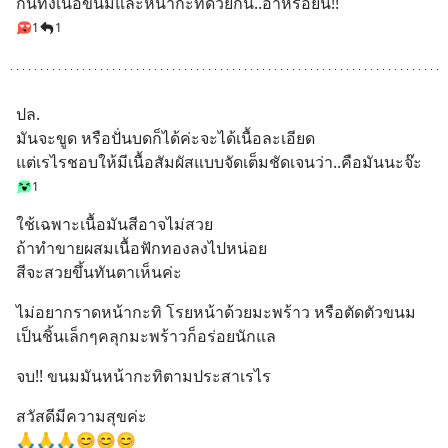
กินทั้งเนื้อขนมและหน้ากะทิด้วยกัน..อาหร่อยนิ!!
1
1
ปล.
มันจะขูด หรือปั่นบดก็ได้ค่ะจะได้เนื้อละเอียด 
แต่เรไรชอบให้มีเนื้อสัมผัสแบบจัดเต็มชัดเจนว่า..คือมันนะจ๊ะ
1
ใช้เฉพาะเนื้อมันสีอาจไม่สวย 
ถ้าทำขายผสมเนื้อฟักทองลงไปหน่อย 
สีจะสวยขึ้นทันตาเห็นค่ะ
ไม่อยากราดหน้ากะทิ โรยหน้าด้วยมะพร้าว หรือตัดตัวขนม
เป็นชิ้นเล็กๆคลุกมะพร้าวก็อร่อยนักแล
จบ!! ขนมมันหน้ากะทิตามประสาเรไร
สวัสดีมีความสุขค่ะ
🙏🙏🙏😊😊😊