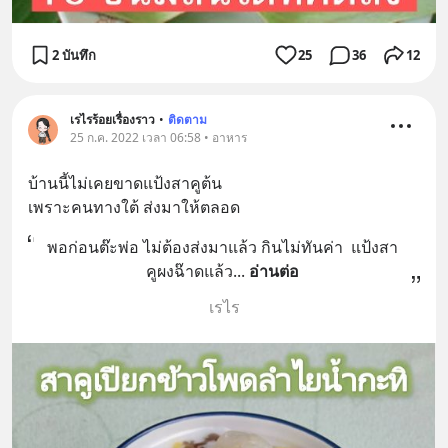
2 บันทึก
25
36
12
เรไรร้อยเรื่องราว
•
ติดตาม
25 ก.ค. 2022 เวลา 06:58 • อาหาร
บ้านนี้ไม่เคยขาดแป้งสาคูต้น
เพราะคนทางใต้ ส่งมาให้ตลอด
พอก่อนต๊ะพ่อ ไม่ต้องส่งมาแล้ว กินไม่ทันค่า  แป้งสา
คูผงฉ๊าดแล้ว
... 
อ่านต่อ
เรไร