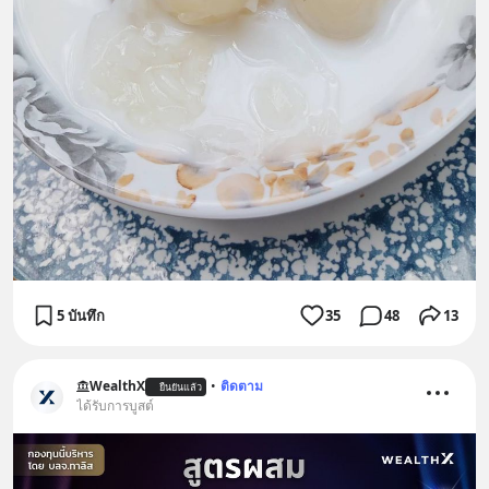
5 บันทึก
35
48
13
WealthX
•
ติดตาม
ยืนยันแล้ว
ได้รับการบูสต์