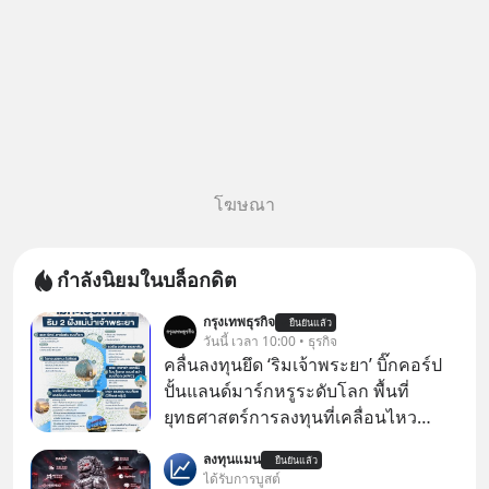
โฆษณา
กำลังนิยมในบล็อกดิต
กรุงเทพธุรกิจ
ยืนยันแล้ว
วันนี้ เวลา 10:00 • ธุรกิจ
คลื่นลงทุนยึด ‘ริมเจ้าพระยา’ บิ๊กคอร์ป
ปั้นแลนด์มาร์กหรูระดับโลก พื้นที่
ยุทธศาสตร์การลงทุนที่เคลื่อนไหว
คึกคักเวลานี้ถูกจับตามองที่บริเวณ “ริม
ลงทุนแมน
ยืนยันแล้ว
แม่น้ำเจ้าพระยา” นับเป็นคลื่นการลงทุน
ได้รับการบูสต์