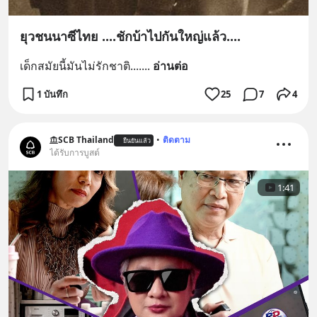
ยุวชนนาซีไทย ....ชักบ้าไปกันใหญ่แล้ว....
เด็กสมัยนี้มันไม่รักชาติ....
... 
อ่านต่อ
1 บันทึก
25
7
4
SCB Thailand
•
ติดตาม
ยืนยันแล้ว
ได้รับการบูสต์
1:41