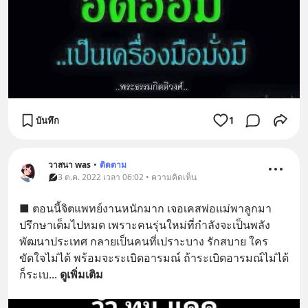
บันทึก
1
วาสนา was
•
ติดตาม
3 ต.ค. 2022 เวลา 06:02 • ความคิดเห็น
■ ตอนนี้จิตแพทย์งานหนักมาก เจอเคสพ่อแม่พาลูกมา
ปรึกษาเต็มไปหมด เพราะคนรุ่นใหม่ที่กำลังจะเป็นพลัง
พัฒนาประเทศ กลายเป็นคนที่เปราะบาง รักสบาย ใคร
ขัดใจไม่ได้ พร้อมจะระเบิดอารมณ์ ถ้าระเบิดอารมณ์ไม่ได้ 
ก็ระเบ
... 
ดูเพิ่มเติม