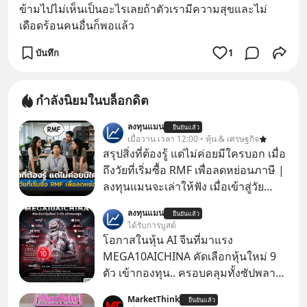
ข้ามไปไม่เห็นเป็นอะไรเลยถ้าตัวเรามีความสุขและไม่
เดือดร้อนคนอื่นก็พอแล้ว
บันทึก
1
กำลังนิยมในบล็อกดิต
ลงทุนแมน
ยืนยันแล้ว
เมื่อวาน เวลา 12:00 • หุ้น & เศรษฐกิจ
สรุปสิ่งที่ต้องรู้ แต่ไม่ค่อยมีใครบอก เมื่อ
ถึงวัยที่เริ่มซื้อ RMF เพื่อลดหย่อนภาษี |
ลงทุนแมนจะเล่าให้ฟัง เมื่อเข้าสู่วัย
ทำงานและเริ่มมีรายได้ถึงเกณฑ์เสีย
ลงทุนแมน
ยืนยันแล้ว
ภาษี หลายคนมักได้รับคำแนะนำให้
ได้รับการบูสต์
ลงทุนใน RMF เพราะนอกจากจะช่วยลด
โอกาสในหุ้น AI จีนที่มาแรง
หย่อนภาษีได้แล้ว ยังเป็นโอกาสในการ
MEGA10AICHINA คัดเลือกหุ้นใหม่ 9
สร้างความมั่งคั่งระยะยาว แต่น้อยคน
ตัว เข้ากองทุน.. ครอบคลุมทั้งซัปพลาย
นักที่จะลงลึกว่า ถ้าลงทุนใน RMF ควรรู้
เชน AI จีน พิเศษ ช่วง 3 - 19 ส.ค. 69 มี
MarketThink
อะไรบ้าง ควรดู ตรงไหน ทำอย่างไร ถึง
ยืนยันแล้ว
โปรโมชัน ลด 50% ค่าธรรมเนียมซื้อ |