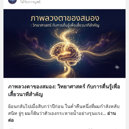
ได้รับการบูสต์
ภาพลวงตาของสมอง: วิทยาศาสตร์ กับการตื่นรู้เพื่อ
เสี้ยวนาทีสำคัญ
ย้อนกลับไปเมื่อสิบกว่าปีก่อน ในค่ำคืนหนึ่งที่ผมกำลังหลับ
สนิท จู่ๆ ผมก็ฝันว่าตัวเองกระหายน้ำอย่างรุนแรง
... 
อ่าน
ต่อ