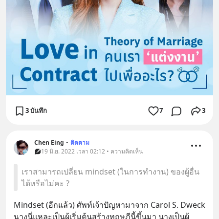
3 บันทึก
7
3
Chen Eing
•
ติดตาม
19 มิ.ย. 2022 เวลา 02:12 • ความคิดเห็น
เราสามารถเปลี่ยน mindset (ในการทำงาน) ของผู้อื่น
ได้หรือไม่คะ ?
Mindset (อีกแล้ว) ศัพท์เจ้าปัญหามาจาก Carol S. Dweck 
นางนี่แหละเป็นผู้เริ่มต้นสร้างทฤษฎีนี้ขึ้นมา นางเป็นผู้