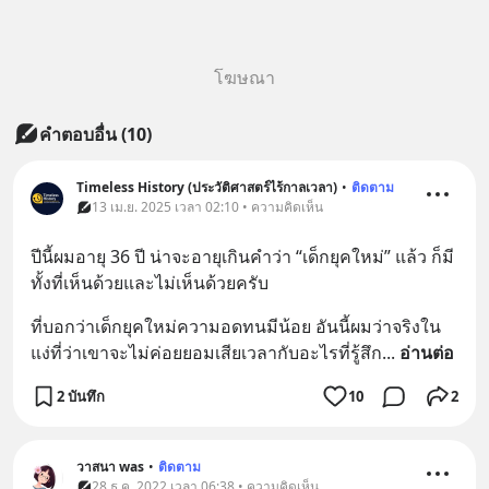
โฆษณา
คำตอบอื่น
(
10
)
Timeless History (ประวัติศาสตร์ไร้กาลเวลา)
•
ติดตาม
13 เม.ย. 2025 เวลา 02:10 • ความคิดเห็น
ปีนี้ผมอายุ 36 ปี น่าจะอายุเกินคำว่า “เด็กยุคใหม่” แล้ว ก็มี
ทั้งที่เห็นด้วยและไม่เห็นด้วยครับ
ที่บอกว่าเด็กยุคใหม่ความอดทนมีน้อย อันนี้ผมว่าจริงใน
แง่ที่ว่าเขาจะไม่ค่อยยอมเสียเวลากับอะไรที่รู้สึก
... 
อ่านต่อ
2 บันทึก
10
2
วาสนา was
•
ติดตาม
28 ธ.ค. 2022 เวลา 06:38 • ความคิดเห็น