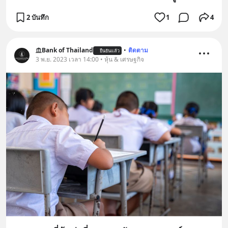
2 บันทึก
1
4
Bank of Thailand
•
ติดตาม
ยืนยันแล้ว
3 พ.ย. 2023 เวลา 14:00 • หุ้น & เศรษฐกิจ