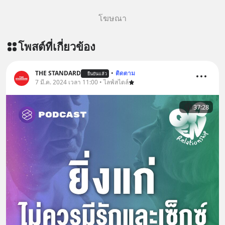
โฆษณา
โพสต์ที่เกี่ยวข้อง
THE STANDARD
•
ติดตาม
ยืนยันแล้ว
7 มี.ค. 2024 เวลา 11:00 • ไลฟ์สไตล์
37:28