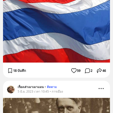
18 บันทึก
59
2
46
เรื่องเล่าเมาเมาแมน
•
ติดตาม
5 มิ.ย. 2023 เวลา 10:45 • การเมือง