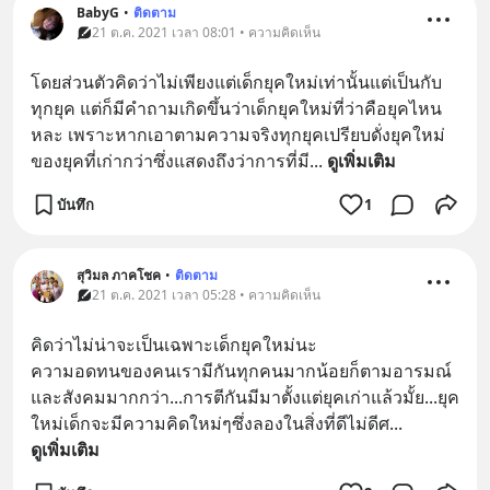
BabyG
•
ติดตาม
21 ต.ค. 2021 เวลา 08:01 • ความคิดเห็น
โดยส่วนตัวคิดว่าไม่เพียงแต่เด็กยุคใหม่เท่านั้นแต่เป็นกับ
ทุกยุค แต่ก็มีคำถามเกิดขึ้นว่าเด็กยุคใหม่ที่ว่าคือยุคไหน
หละ เพราะหากเอาตามความจริงทุกยุคเปรียบดั่งยุคใหม่
ของยุคที่เก่ากว่าซึ่งแสดงถึงว่าการที่มี
... 
ดูเพิ่มเติม
บันทึก
1
สุวิมล ภาคโชค
•
ติดตาม
21 ต.ค. 2021 เวลา 05:28 • ความคิดเห็น
คิดว่าไม่น่าจะเป็นเฉพาะเด็กยุคใหม่นะ
ความอดทนของคนเรามีกันทุกคนมากน้อยก็ตามอารมณ์
และสังคมมากกว่า...การตีกันมีมาตั้งแต่ยุคเก่าแล้วมั้ย...ยุค
ใหม่เด็กจะมีความคิดใหม่ๆซึ่งลองในสิ่งที่ดีไม่ดีศ
... 
ดูเพิ่มเติม