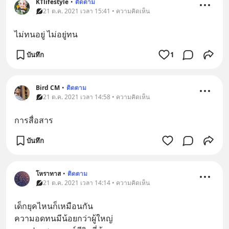
KTlifestyle
•
ติดตาม
21 ต.ค. 2021 เวลา 15:41 • ความคิดเห็น
ไม่ทนอยู่ ไม่อยู่ทน
บันทึก
1
Bird CM
•
ติดตาม
21 ต.ค. 2021 เวลา 14:58 • ความคิดเห็น
การสื่อสาร
บันทึก
โหราทาส
•
ติดตาม
21 ต.ค. 2021 เวลา 14:14 • ความคิดเห็น
เด็กยุคไหนก็เหมือนกัน
ความอดทนมีน้อยกว่าผู้ใหญ่