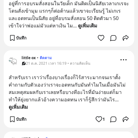
อยู่ที่การอบรมสั่งสอนในวัยเด็ก​ มันติดเป็นนิสัยเวลาเกเรจะ
โดนสั่งเข้ามุม​ แรกๆก็ต่อต้านแล้วเขาจะเรียนรู้​ ไม่เกเร
และอดทนเป็นนิสัย​ อยู่ที่อบรมสั่งสอน​ 50​ ติดตัวมา​ 50​ 
เข้าใจว่า​พ่อแม่มัวแต่หาเงิน​ ไม
... 
ดูเพิ่มเติม
บันทึก
little ox
•
ติดตาม
21 ต.ค. 2021 เวลา 16:19 • ความคิดเห็น
สำหรับเรา เราว่าเรื่องบางเรื่องก็ไร้สาระมากจนเราตั้ง
คำถามกับตัวเองว่าเราจะอดทนกับมันทำไมในเมื่อมันไม่
สมเหตุสมผลกับเราเลยหรือบางทีอะไรที่มันง่ายเเต่ก็มา
ทำให้ยุ่งยากเเล้วอ้างความอดทน เราก็รู้สึกว่ามันไร
... 
ดูเพิ่มเติม
บันทึก
1