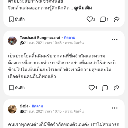
ตามประสบการณ์ชีวิตที่น้อย
จึงกล้าแสดงออกตามรู้สึกนึกคิด
... 
ดูเพิ่มเติม
บันทึก
3
1
Touchasit Rungmacarat
•
ติดตาม
21 ต.ค. 2021 เวลา 10:48 • ความคิดเห็น
เป็นประโยคสิ้นคิดครับ ทุกคนที่ขีดจำกัดและความ
ต้องการที่อยากจะทำ บางสิ่งบางอย่างที่มองว่าไร้สาระก็
ข้ามไปไม่เห็นเป็นอะไรเลยถ้าตัวเรามีความสุขและไม่
เดือดร้อนคนอื่นก็พอแล้ว
บันทึก
1
มิงมิง
•
ติดตาม
21 ต.ค. 2021 เวลา 10:45 • ความคิดเห็น
คนเราทุกคนต่างก็มีขีดจำกัดของตัวเองค่ะ เราไม่สามารถ