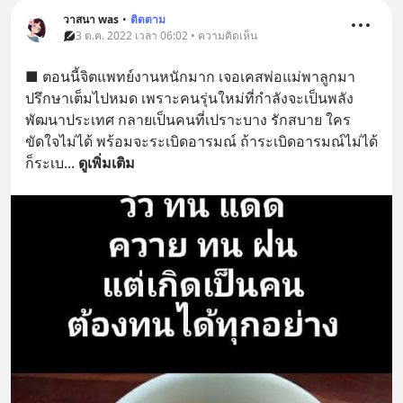
วาสนา was
•
ติดตาม
3 ต.ค. 2022 เวลา 06:02 • ความคิดเห็น
■ ตอนนี้จิตแพทย์งานหนักมาก เจอเคสพ่อแม่พาลูกมา
ปรึกษาเต็มไปหมด เพราะคนรุ่นใหม่ที่กำลังจะเป็นพลัง
พัฒนาประเทศ กลายเป็นคนที่เปราะบาง รักสบาย ใคร
ขัดใจไม่ได้ พร้อมจะระเบิดอารมณ์ ถ้าระเบิดอารมณ์ไม่ได้ 
ก็ระเบ
... 
ดูเพิ่มเติม