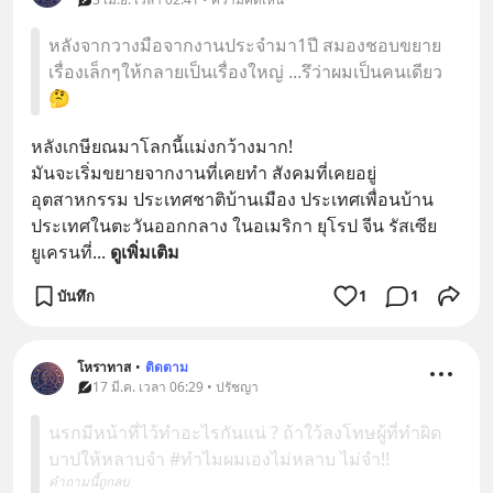
หลังจากวางมือจากงานประจำมา1ปี สมองชอบขยาย
เรื่องเล็กๆให้กลายเป็นเรื่องใหญ่ ...รึว่าผมเป็นคนเดียว
🤔
หลังเกษียณมาโลกนี้แม่งกว้างมาก!
มันจะเริ่มขยายจากงานที่เคยทำ สังคมที่เคยอยู่ 
อุตสาหกรรม ประเทศชาติบ้านเมือง ประเทศเพื่อนบ้าน 
ประเทศในตะวันออกกลาง ในอเมริกา ยุโรป จีน รัสเซีย
ยูเครนที่
... 
ดูเพิ่มเติม
บันทึก
1
1
โหราทาส
•
ติดตาม
17 มี.ค. เวลา 06:29 • ปรัชญา
นรกมีหน้าที่ไว้ทำอะไรกันแน่ ? ถ้าใว้ลงโทษผู้ที่ทำผิด
บาปให้หลาบจำ #ทำไมผมเองไม่หลาบ ไม่จำ!!
คำถามนี้ถูกลบ