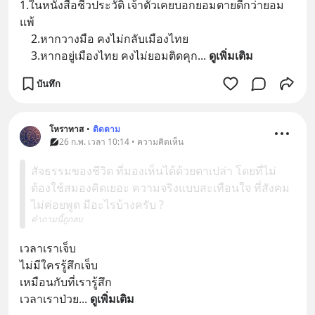
1.ในหนังสือชีวประวัติ เจ้าตัวเคยบอกยอมตายดีกว่ายอม
แพ้
    2.หากวางมือ คงไม่กลับเมืองไทย
    3.หากอยู่เมืองไทย คงไม่ยอมติดคุก
... 
ดูเพิ่มเติม
บันทึก
โหราทาส
•
ติดตาม
26 ก.พ. เวลา 10:14 • ความคิดเห็น
สัจธรรมของชีวิต ที่มองเห็นได้ด้วยตาเปล่า โดยที่ไม่
ต้องใช้สมองคิดเยอะ ความจริงแบบสะเทือนใจ ที่สังคม
ไม่ค่อยพูด มีอะไรบ้างครับ ?
คำถามนี้ถูกลบ
เวลาเราเจ็บ 
ไม่มีใครรู้สึกเจ็บ
เหมือนกับที่เรารู้สึก
เวลาเราป่วย
... 
ดูเพิ่มเติม