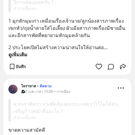
วิจารณ์หน่อยครับ ?
คำถามนี้ถูกลบ
1 มุกหักมุมเก่า เหมือนเรื่องเจ้านาย/ลูกน้องสารภาพเรื่อง
เขกหัว/ถุยน้ำลายใส่โอเลี้ยง ผัวเมียสารภาพเรื่องมีชายอื่น 
และอีกสารพัดที่พยายามหักมุมคล้ายกัน
2 ประโยคเปิดไม่สร้างความน่าสนใจให้อ่านต่อ
... 
ดูเพิ่มเติม
บันทึก
โหราทาส
•
ติดตาม
2 ก.พ. เวลา 15:00 • การเมือง
พวกเราคิดว่า บ่วงที่คล้องคอประเทศเราไว้ไม่ให้มัน
เจริญก้าวหน้าคืออะไร ?
คำถามนี้ถูกลบ
ขาดความสามัคคี