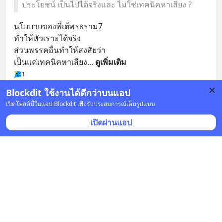
ประโยชน์ เป็นไปได้จริงและ ไม่ใช่เทคนิคหาเสียง ?
นโยบายของพี่เต้พระราม7
ทำให้หัวเราะได้จริง 
ส่วนพรรคอื่นทำให้สงสัยว่า
เป็นแค่เทคนิคหาเสียง
... 
ดูเพิ่มเติม
1
Blockdit ใช้งานได้ดีกว่าบนแอป
บันทึก
1
เปิดโพสต์นี้ในแอป Blockdit เพื่อรับประสบการณ์เต็มรูปแบบ
เปิดผ่านแอป
โหราทาส
•
ติดตาม
25 ม.ค. เวลา 14:38 • การเมือง
ขอให้ช่วยกันหาเหตุผล เพื่อไม่ให้ความจริงข้อนี้ ทำร้าย
ประชาธิปไตยและจริยธรรมอันเป็นที่รักยิ่งของพวกเรา
?
คำถามนี้ถูกลบ
งบประมาณรายจ่ายแต่ละประเทศ ขึ้นกับภาษีที่เก็บได้ 
บ้านเราคนจ่ายภาษีน้อย งบประมาณเลยน้อยตาม