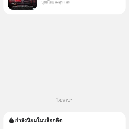
บูสต์โดย ลงทุนแมน
ใหม่ 9 ตัว เข้ากองทุน.. ครอบคลุม
ทั้งซัปพลายเชน AI จีน พิเศษ ช่วง
3 - 19 ส.ค. 69 มีโปรโมชัน ลด
50% ค่าธรรมเนียมซื้อ | ยอด 2
ล้านบาทขึ้นไป ฟรีค่าธรร
โฆษณา
กำลังนิยมในบล็อกดิต