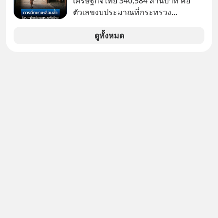
เศรษฐกิจไทย 340,584 ล้านบาท คือ
เสียชีวิต...อะไรคือสาเหตุติดตามได้ใน
ตัวเลขงบประมาณที่กระทรวง
Hop On Health
ศึกษาธิการ ได้รับจัดสรรในงบประมาณ
รายจ่ายประจำปี 2568 ซึ่งมากที่สุดเป็น
ดูทั้งหมด
อันดับ 2 รองจากกระทรวงการคลัง