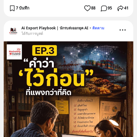
7 บันทึก
88
95
41
Ai Export Playbook | นักรบส่งออกยุค AI
•
ติดตาม
ได้รับการบูสต์