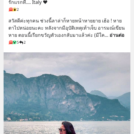
รักแรกที่.... Italy ❤️
2
สวัสดีค่ะทุกคน ช่วงนี้ลาล่าก็หายหน้าหายยาย เฮ้อ ! หาย
ตาไปหน่อยนะคะ หลังจากมีอุบัติเหตุเท้าเจ็บ อารมณ์เขียน
หาย ตอนนี้เรียกขวัญตัวเองกลับมาแล้วค่ะ (มีใค
... 
อ่านต่อ
5
2