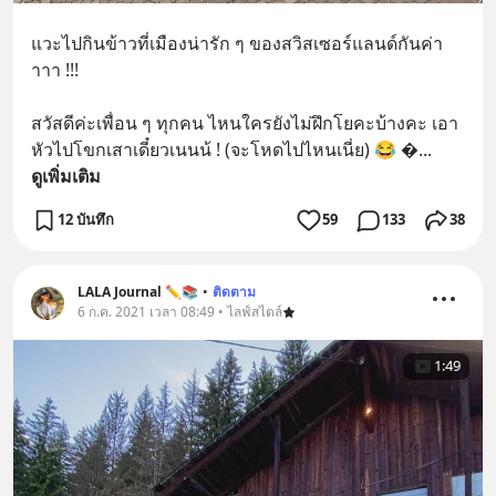
แวะไปกินข้าวที่เมืองน่ารัก ๆ ของสวิสเซอร์แลนด์กันค่า
าาา !!!
สวัสดีค่ะเพื่อน ๆ ทุกคน ไหนใครยังไม่ฝึกโยคะบ้างคะ เอา
หัวไปโขกเสาเดี๋ยวเนนน้ ! (จะโหดไปไหนเนี่ย) 😂 
... 
ดูเพิ่มเติม
12 บันทึก
59
133
38
LALA Journal ✏️📚
•
ติดตาม
6 ก.ค. 2021 เวลา 08:49 • ไลฟ์สไตล์
1:49