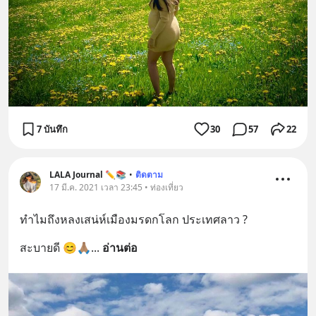
7 บันทึก
30
57
22
LALA Journal ✏️📚
•
ติดตาม
17 มี.ค. 2021 เวลา 23:45 • ท่องเที่ยว
ทำไมถึงหลงเสน่ห์เมืองมรดกโลก ประเทศลาว ?
สะบายดี 😊🙏🏽
... 
อ่านต่อ