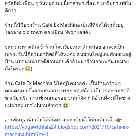
สวัสดีค่ะเพื่อน ๆ วันหยุดแบบนี้ลาล่าพาเพื่อน ๆ มาจิบกาแฟกัน
ดีกว่า 
ร้านนี้มีชื่อว่าร้าน Café Ex Machina เป็นที่ที่จัดได้ว่าตั้งอยู่
ใจกลาง old town ของเมือง Nyon เลยค่ะ
ระหว่างทางเดินเข้าร้านก็จะเงียบเหงาสักหน่อย อาจจะเป็น
เพราะวันนี้คือวันอาทิตย์ก็ได้นะคะ คนส่วนใหญ่เลยพักผ่อนอยู่
บ้าน แต่คนหน้าตาดีส่วนน้อยเค้าก็จะมาร้านกาแฟกัน (หมาย
ถึงใครอ่ะ😂)
ร้าน Café Ex Machina นี่ใหญ่โตมากค่ะ เป็นร้านกว้าง ๆ 
ตกแต่งแบบกึ่งลอฟหน่อย ๆ บรรยากาศถือว่าดีมากค่ะ รสชาติ
ชาเขียวเริ่ด กาแฟก็หอมอร่อย ขนมก็จัดว่าดีอ้วนคีตงคีโตช่าง
แม่มาค่ะแตกไปนานล้าววว 😭
อ่านข้อมูลเพิ่มเติมได้ที่นี่ค่ะ ลาล่าเขียนไว้เพิ่มเติมแล้ว 👉🏾 
https://yogawithlala24.blogspot.com/2021/10/cafe-ex-
machina.html?m=1