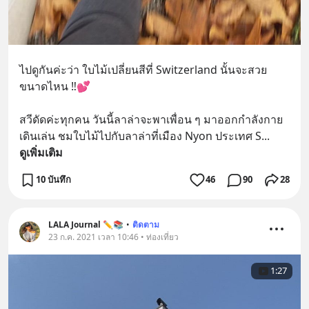
ไปดูกันค่ะว่า ใบไม้เปลี่ยนสีที่ Switzerland นั้นจะสวย
ขนาดไหน ‼️💕
สวีดัดค่ะทุกคน วันนี้ลาล่าจะพาเพื่อน ๆ มาออกกำลังกาย
เดินเล่น ชมใบไม้ไปกับลาล่าที่เมือง Nyon ประเทศ S
... 
ดูเพิ่มเติม
10 บันทึก
46
90
28
LALA Journal ✏️📚
•
ติดตาม
23 ก.ค. 2021 เวลา 10:46 • ท่องเที่ยว
1:27