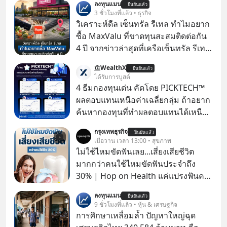
ลงทุนแมน
ยืนยันแล้ว
3 ชั่วโมงที่แล้ว • ธุรกิจ
วิเคราะห์ดีล เซ็นทรัล รีเทล ทำไมอยาก
ซื้อ MaxValu ที่ขาดทุนสะสมติดต่อกัน
4 ปี จากข่าวล่าสุดที่เครือเซ็นทรัล รีเทล
หรือ CRC เจ้าของ Tops ประกาศซื้อซู
WealthX
ยืนยันแล้ว
เปอร์มาร์เก็ต MaxValu ในประเทศไทย
ได้รับการบูสต์
ที่มีอยู่ทั้งหมด 30 สาขา และจะเปลี่ยน
4 ธีมกองทุนเด่น คัดโดย PICKTECH™
MaxValu เป็นแบรนด์ Tops ทั้งหมด
ผลตอบแทนเหนือค่าเฉลี่ยกลุ่ม ถ้าอยาก
ค้นหากองทุนที่ทำผลตอบแทนได้เหนือ
กว่าค่าเฉลี่ยกลุ่ม โดยที่ไม่ต้องมานั่ง
กรุงเทพธุรกิจ
ยืนยันแล้ว
ค้นหาข้อมูลและวิเคราะห์เองให้เสีย
เมื่อวาน เวลา 13:00 • สุขภาพ
เวลา แค่ใช้ PICKTECH™ บนแอป
ไม่ใช้ไหมขัดฟันเลย...เสี่ยงเสียชีวิต
WealthX ช่วยคัดกองทุนเด่นให้ได้
มากกว่าคนใช้ไหมขัดฟันประจำถึง
30% | Hop on Health แค่แปรงฟันคง
ไม่พอ..จากการวิจัยตามเก็บข้อมูลผู้สูง
ลงทุนแมน
ยืนยันแล้ว
อายุ 5,000 คน มีข้อมูลที่น่าสนใจเกี่ยว
9 ชั่วโมงที่แล้ว • หุ้น & เศรษฐกิจ
กับโรคต่างๆที่เกิดจากการไม่ใช้ไหมขัด
การศึกษาเหลื่อมล้ำ ปัญหาใหญ่ฉุด
ฟันเป็นประจำ เสี่ยงเกิดโรคนำไปสู่การ