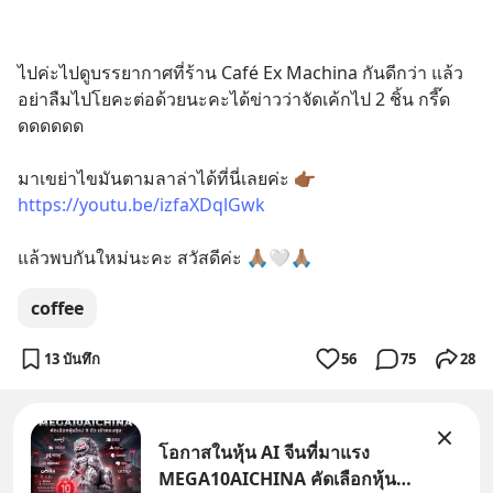
ไปค่ะไปดูบรรยากาศที่ร้าน Café Ex Machina กันดีกว่า แล้ว
อย่าลืมไปโยคะต่อด้วยนะคะได้ข่าวว่าจัดเค้กไป 2 ชิ้น กรี๊ด
ดดดดดด
มาเขย่าไขมันตามลาล่าได้ที่นี่เลยค่ะ 👉🏾 
https://youtu.be/izfaXDqlGwk
แล้วพบกันใหม่นะคะ สวัสดีค่ะ 🙏🏽🤍🙏🏽
coffee
13 บันทึก
56
75
28
โอกาสในหุ้น AI จีนที่มาแรง
MEGA10AICHINA คัดเลือกหุ้น