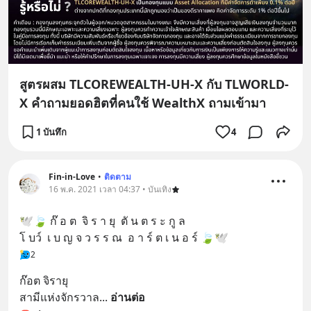
สูตรผสม TLCOREWEALTH-UH-X กับ TLWORLD-
X คำถามยอดฮิตที่คนใช้ WealthX ถามเข้ามา
1 บันทึก
4
Fin-in-Love
•
ติดตาม
16 พ.ค. 2021 เวลา 04:37 • บันเทิง
🕊🍃 ก๊ อ ต  จิ ร า ยุ  ตั น ต ร ะ กู ล  
โ บว์  เ บ ญ จ ว ร ร ณ  อ า ร์ ต เ น อ ร์ 🍃🕊
2
ก๊อต จิรายุ 
สามีแห่งจักรวาล
... 
อ่านต่อ