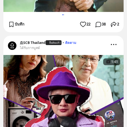
บันทึก
22
38
2
SCB Thailand
•
ติดตาม
ยืนยันแล้ว
ได้รับการบูสต์
1:41