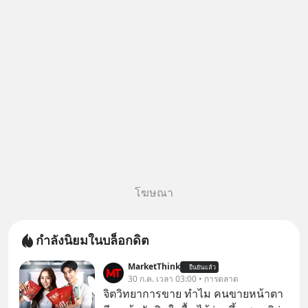
โฆษณา
กำลังนิยมในบล็อกดิต
MarketThink
ยืนยันแล้ว
30 ก.ค. เวลา 03:00 • การตลาด
จิตวิทยาการขาย ทำไม คนขายหน้าตา