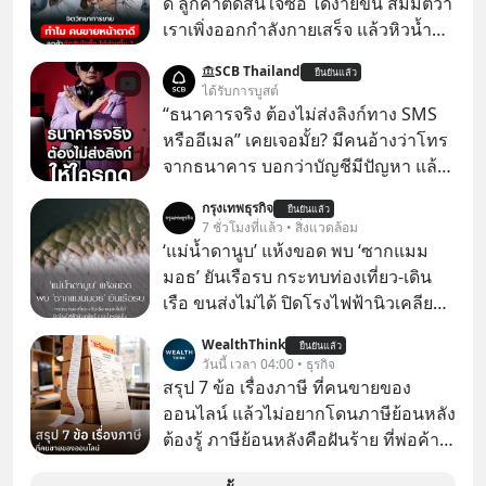
ดี ลูกค้าตัดสินใจซื้อ ได้ง่ายขึ้น สมมติว่า
เราเพิ่งออกกำลังกายเสร็จ แล้วหิวน้ำ
มาก ๆ แล้วเจอร้านขายน้ำอยู่สองร้านที่
SCB Thailand
ยืนยันแล้ว
ขายของเหมือนกันทุกอย่าง
ได้รับการบูสต์
“ธนาคารจริง ต้องไม่ส่งลิงก์ทาง SMS
หรืออีเมล” เคยเจอมั้ย? มีคนอ้างว่าโทร
จากธนาคาร บอกว่าบัญชีมีปัญหา แล้ว
ให้กดลิงก์โน่นนี่ หรือสแกนคิวอาร์โค้ด
กรุงเทพธุรกิจ
ยืนยันแล้ว
ทันที มาฟัง “ป้าเก๋าเล่ากลโกง” เพื่อรู้ทัน
7 ชั่วโมงที่แล้ว • สิ่งแวดล้อม
มุกหลอกลวงในคราบความน่าเชื่อถือ
‘แม่น้ำดานูบ’ แห้งขอด พบ ‘ซากแมม
กันค่ะ #แก้เกมกลโกง #ป้าเก๋าเล่ากล
มอธ’ ยันเรือรบ กระทบท่องเที่ยว-เดิน
โกง #LivesSustainably #อยู่อย่าง
เรือ ขนส่งไม่ได้ ปิดโรงไฟฟ้านิวเคลียร์
ยั่งยืน #CyberSecurity #ป้าเก๋า
ขาดน้ำหล่อเย็น “ทวีปยุโรป” กำลังเผชิญ
WealthThink
#FraudEducation #FinancialLiteracy
ยืนยันแล้ว
กับฤดูร้อนรุนแรงและภัยแล้งที่ยาวนาน
วันนี้ เวลา 04:00 • ธุรกิจ
#DigitalBankWithHumanTouch
อย่างไม่เคยปรากฏมาก่อน ส่งผลให้
สรุป 7 ข้อ เรื่องภาษี ที่คนขายของ
แม่น้ำหลายสายลดระดับลงสู่ระดับต่ำ
ออนไลน์ แล้วไม่อยากโดนภาษีย้อนหลัง
สุดเป็นประวัติการณ์ โดยเฉพาะ “แม่น้ำ
ต้องรู้ ภาษีย้อนหลังคือฝันร้าย ที่พ่อค้า
ดานูบ” ซึ่งเป็นแม่น้ำยาวอันดับสองของ
แม่ค้าคนไหนก็คงไม่อยากพบเจอ
ยุโรปที่ไหลผ่าน 10 ประเทศ ที่มีปริมาณ