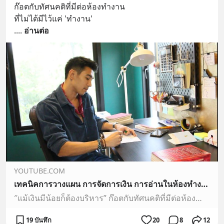
ก๊อตกับทัศนคติที่มีต่อห้องทำงาน
ที่ไม่ได้มีไว้แค่ 'ทำงาน'
.
... 
อ่านต่อ
YOUTUBE.COM
เทคนิคการวางแผน การจัดการเงิน การอ่านในห้องทำงาน เกลาบุกบ้านก๊อต Part ห้องทำงาน
″แม้เงินมีน้อยก็ต้องบริหาร” ก๊อตกับทัศนคติที่มีต่อห้องทำงาน ที่ไม่ได้มีไว้แค่ ‘ทำงาน’ . สารคดีเกลาบุกบ้านก๊อต จิรายุ ให้คุณเห็นคุณค่าของ ‘บ้าน’ มากกว่าที่เคย...
19 บันทึก
20
8
12