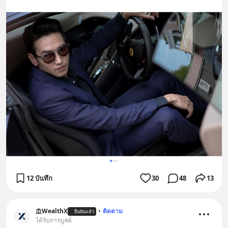
12 บันทึก
30
48
13
WealthX
•
ติดตาม
ยืนยันแล้ว
ได้รับการบูสต์