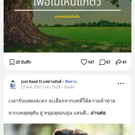
25 บันทึก
147
67
41
Just Read It แค่อ่านมันส์
•
ติดตาม
27 พ.ค. 2021 เวลา 12:56 • บันเทิง
เวลารับแสดงละคร จะเลือกจากบทที่ให้ความท้าทาย
จากบทสุดดุดัน สู่ หนุ่มสุดอบอุ่น แสนดี
... 
อ่านต่อ