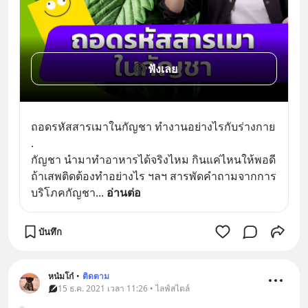
ฟังเลย
ถอดรหัสสารเมาในกัญชา ทำงานอย่างไรกับร่างกาย
.
กัญชา นำมาทำอาหารได้จริงไหม กินแค่ไหนให้พอดี 
ถ้าเสพติดต้องทำอย่างไร ฯลฯ สารพัดคำถามจากการ
บริโภคกัญชา
... 
อ่านต่อ
บันทึก
หน๋มโก๋
•
ติดตาม
15 ธ.ค. 2021 เวลา 11:26 • ไลฟ์สไตล์