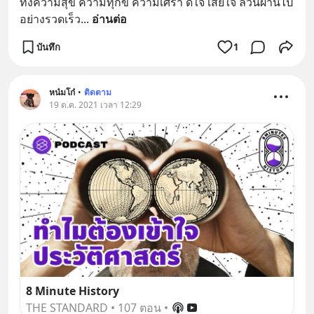
ทั้งความสุข ความทุกข์ ความเศร้า ดีใจ เสียใจ ล้วนผ่านไป
อย่างรวดเร็ว
... 
อ่านต่อ
บันทึก
1
หน๋มโก๋
•
ติดตาม
19 ต.ค. 2021 เวลา 12:29
8 Minute History
THE STANDARD
•
107 ตอน
•