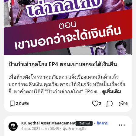
ป้าเก๋าเล่ากลโกง EP4 ตอนเขาบอกจะได้เงินคืน
เมื่อห้างดังโทรหาคุณวิยะดา แจ้งเรื่องเคลมสินค้าแล้ว
บอกว่าจะคืนเงิน คุณวิยะดาจะได้เงินจริง หรือเป็นเรื่องจ้อ
จี้  หาคำตอบได้ที่ “ป้าเก๋าเล่ากลโกง” EP4 ต
... 
ดูเพิ่มเติม
2 บันทึก
2
6
Krungthai Asset Management
•
ติดตาม
ยืนยันแล้ว
4 ต.ค. 2021 เวลา 08:49 • หุ้น & เศรษฐกิจ