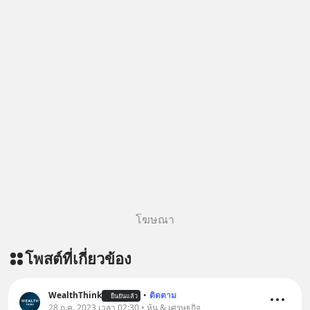
โฆษณา
โพสต์ที่เกี่ยวข้อง
WealthThink
•
ติดตาม
ยืนยันแล้ว
28 ก.ค. 2023 เวลา 02:30 • หุ้น & เศรษฐกิจ