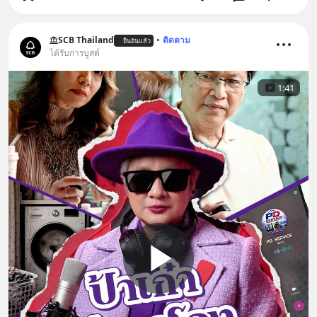
SCB Thailand
•
ติดตาม
ยืนยันแล้ว
ได้รับการบูสต์
1:41