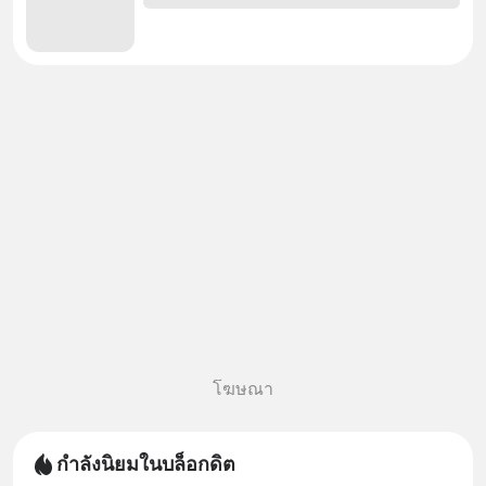
โฆษณา
กำลังนิยมในบล็อกดิต