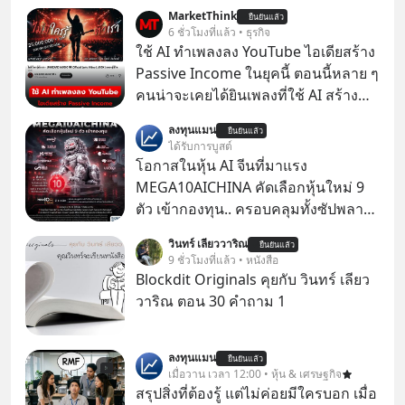
MarketThink
ยืนยันแล้ว
6 ชั่วโมงที่แล้ว • ธุรกิจ
ใช้ AI ทำเพลงลง YouTube ไอเดียสร้าง
Passive Income ในยุคนี้ ตอนนี้หลาย ๆ
คนน่าจะเคยได้ยินเพลงที่ใช้ AI สร้าง
ผ่านหูกันมาบ้าง เช่น เพลง “ไม่มีใคร
ลงทุนแมน
ยืนยันแล้ว
รู้ตัวเรา” จากช่องชื่อว่า UNHEARD
ได้รับการบูสต์
MUSIC ที่ตอนนี้มียอดรับชมกว่า 26
โอกาสในหุ้น AI จีนที่มาแรง
ล้านครั้งแล้ว
MEGA10AICHINA คัดเลือกหุ้นใหม่ 9
ตัว เข้ากองทุน.. ครอบคลุมทั้งซัปพลาย
เชน AI จีน พิเศษ ช่วง 3 - 19 ส.ค. 69 มี
วินทร์ เลียววาริณ
ยืนยันแล้ว
โปรโมชัน ลด 50% ค่าธรรมเนียมซื้อ |
9 ชั่วโมงที่แล้ว • หนังสือ
ยอด 2 ล้านบาทขึ้นไป ฟรีค่าธรรมเนียม
Blockdit Originals คุยกับ วินทร์ เลียว
ซื้อ
วาริณ ตอน 30 คำถาม 1
ลงทุนแมน
ยืนยันแล้ว
เมื่อวาน เวลา 12:00 • หุ้น & เศรษฐกิจ
สรุปสิ่งที่ต้องรู้ แต่ไม่ค่อยมีใครบอก เมื่อ