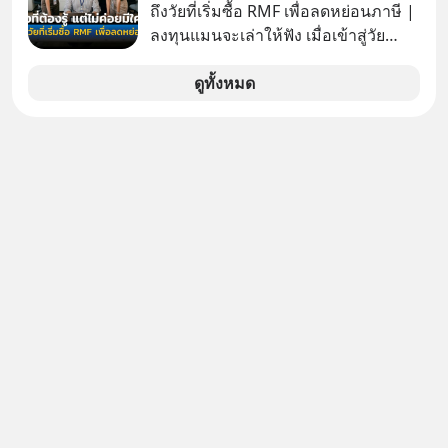
ถึงวัยที่เริ่มซื้อ RMF เพื่อลดหย่อนภาษี |
ลงทุนแมนจะเล่าให้ฟัง เมื่อเข้าสู่วัย
ทำงานและเริ่มมีรายได้ถึงเกณฑ์เสีย
ภาษี หลายคนมักได้รับคำแนะนำให้
ดูทั้งหมด
ลงทุนใน RMF เพราะนอกจากจะช่วยลด
หย่อนภาษีได้แล้ว ยังเป็นโอกาสในการ
สร้างความมั่งคั่งระยะยาว แต่น้อยคน
นักที่จะลงลึกว่า ถ้าลงทุนใน RMF ควรรู้
อะไรบ้าง ควรดู ตรงไหน ทำอย่างไร ถึง
จะดีกับเรา แล้วเราควรรู้ข้อมูลอะไร
เกี่ยวกับ RMF บ้าง เพื่อให้นำไปใช้ต่อได้
จริง ๆ ลงทุนแมนจะเล่าให้ฟัง