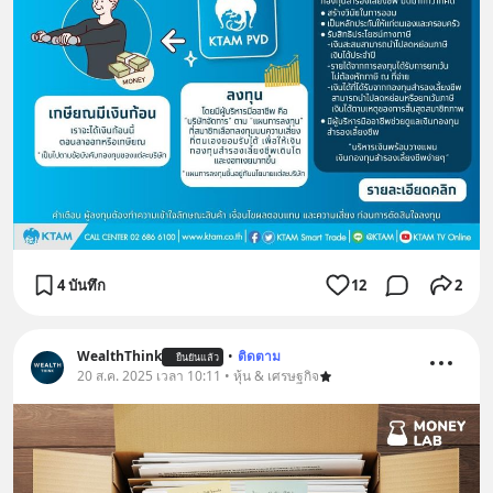
4 บันทึก
12
2
WealthThink
•
ติดตาม
ยืนยันแล้ว
20 ส.ค. 2025 เวลา 10:11 • หุ้น & เศรษฐกิจ