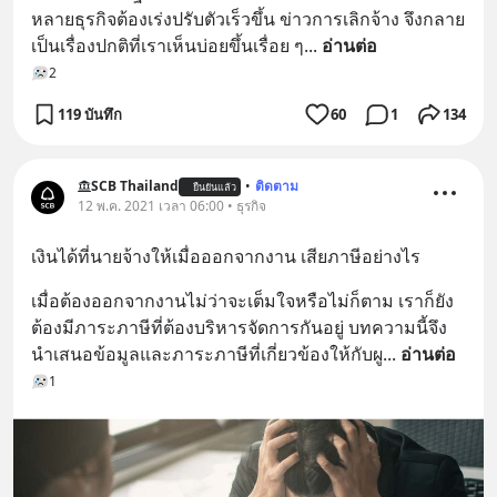
หลายธุรกิจต้องเร่งปรับตัวเร็วขึ้น ข่าวการเลิกจ้าง จึงกลาย
เป็นเรื่องปกติที่เราเห็นบ่อยขึ้นเรื่อย ๆ
... 
อ่านต่อ
2
119 บันทึก
60
1
134
SCB Thailand
•
ติดตาม
ยืนยันแล้ว
12 พ.ค. 2021 เวลา 06:00 • ธุรกิจ
เงินได้ที่นายจ้างให้เมื่อออกจากงาน เสียภาษีอย่างไร
เมื่อต้องออกจากงานไม่ว่าจะเต็มใจหรือไม่ก็ตาม เราก็ยัง
ต้องมีภาระภาษีที่ต้องบริหารจัดการกันอยู่ บทความนี้จึง
นำเสนอข้อมูลและภาระภาษีที่เกี่ยวข้องให้กับผู
... 
อ่านต่อ
1