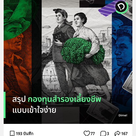
193 บันทึก
77
3
167