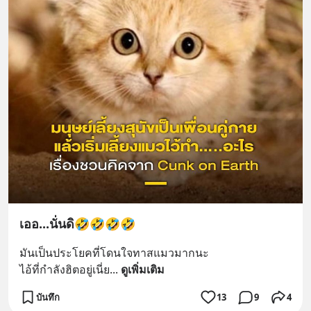
เออ...นั่นดิ🤣🤣🤣🤣
มันเป็นประโยคที่โดนใจทาสแมวมากนะ 
ไอ้ที่กำลังฮิตอยู่เนี่ย
... 
ดูเพิ่มเติม
บันทึก
13
9
4