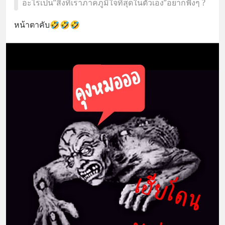
อะไรเป็น”สิ่งที่เราภาคภูมิใจที่สุดในตัวเอง”อยากฟังๆ ?
หน้าตาคับ🤣🤣🤣