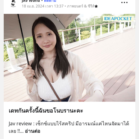
JAV World
•
ติดตาม
18 เม.ย. 2024 เวลา 13:37 • ภาพยนตร์ & ซีรีส์
เดทกันครั้งนี้ฉันขอโนบรานะคะ
Jav review : เซ็กซ์แบบไร้สคริป มีอารมณ์แค่ไหนจัดมาได้
เลย !!
... 
อ่านต่อ