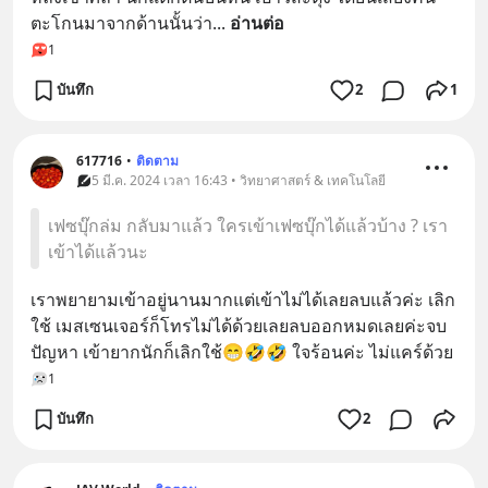
ตะโกนมาจากด้านนั้นว่า
... 
อ่านต่อ
1
บันทึก
2
1
617716
•
ติดตาม
5 มี.ค. 2024 เวลา 16:43 • วิทยาศาสตร์ & เทคโนโลยี
เฟซบุ๊กล่ม กลับมาแล้ว ใครเข้าเฟซบุ๊กได้แล้วบ้าง ? เรา
เข้าได้แล้วนะ
เราพยายามเข้าอยู่นานมากแต่เข้าไม่ได้เลยลบแล้วค่ะ เลิก
ใช้ เมสเซนเจอร์ก็โทรไม่ได้ด้วยเลยลบออกหมดเลยค่ะจบ
ปัญหา เข้ายากนักก็เลิกใช้😁🤣🤣 ใจร้อนค่ะ ไม่แคร์ด้วย
1
บันทึก
2