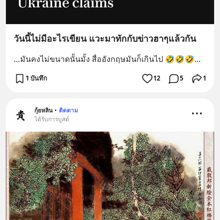
วันนี้ไม่มีอะไรเขียน แวะมาทักกับข่าวฮาๆแล้วกัน
…มันคงไม่ขนาดนั้นมั้ง สื่ออังกฤษมันก็เกินไป 🤣🤣🤣…
1 บันทึก
12
5
1
กุ้ยหลิน
•
ติดตาม
ได้รับการบูสต์