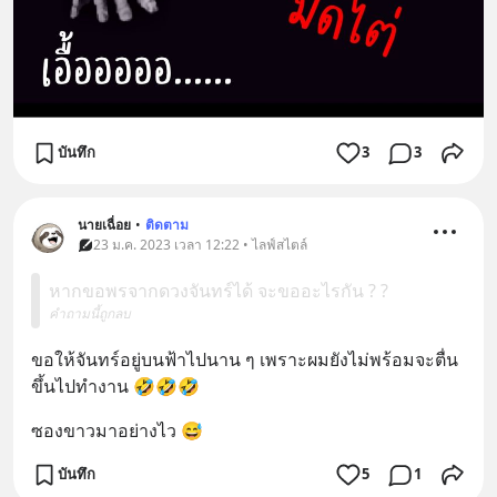
บันทึก
3
3
นายเฉื่อย
•
ติดตาม
23 ม.ค. 2023 เวลา 12:22 • ไลฟ์สไตล์
หากขอพรจากดวงจันทร์ได้ จะขออะไรกัน ? ?
คำถามนี้ถูกลบ
ขอให้จันทร์อยู่บนฟ้าไปนาน ๆ เพราะผมยังไม่พร้อมจะตื่น
ขึ้นไปทำงาน 🤣🤣🤣
ซองขาวมาอย่างไว 😅
บันทึก
5
1