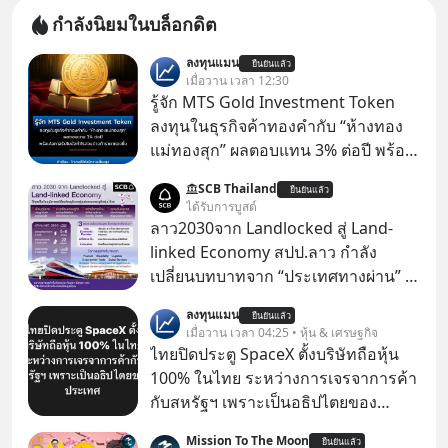
กำลังนิยมในบล็อกดิต
ลงทุนแมน
ยืนยันแล้ว
เมื่อวาน เวลา 12:30
รู้จัก MTS Gold Investment Token
ลงทุนในธุรกิจค้าทองคำกับ “ห้างทอง
แม่ทองสุก” ผลตอบแทน 3% ต่อปี พร้อม
โอกาสรับโบนัสกำไรส่วนต่างถ้าราคา
SCB Thailand
ยืนยันแล้ว
ทองขึ้น / ลงทุนแมนจะเล่าให้ฟัง x MTS
ได้รับการบูสต์
Gold Group กลุ่ม MTS Gold หรือห้าง
ลาว2030จาก Landlocked สู่ Land-
ทองแม่ทองสุก อยู่ในธุรกิจทองคำมา
linked Economy สปป.ลาว กำลัง
นานกว่า 74 ปี ปัจจุบันนับเป็นกลุ่มธุรกิจ
เปลี่ยนบทบาทจาก “ประเทศทางผ่าน” สู่
ทองคำที่ใหญ่เป็นอันดับ 2 ของไทย ที่มี
“ศูนย์กลางเศรษฐกิจและโลจิสติกส์”
ลงทุนแมน
รายได้รวม 3.5 ล้านล้านบาทในปี 2568
ยืนยันแล้ว
ของอนุภูมิภาคลุ่มแม่น้ำโขง
เมื่อวาน เวลา 04:25 • หุ้น & เศรษฐกิจ
ไทยปิดประตู SpaceX ตั้งบริษัทถือหุ้น
100% ในไทย ระหว่างการเจรจาการค้า
กับสหรัฐฯ เพราะเป็นอธิปไตยของ
ประเทศ Bloomberg รายงาน ไทย
Mission To The Moon
ยืนยันแล้ว