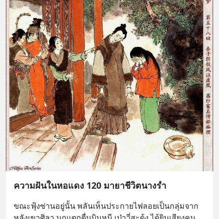
ความฝันในหอแดง 120 มายาชีวิตนางรำ
ขณะฟุ้งซ่านอยู่นั้น พลันเห็นประกายไฟลอยเป็นกลุ่มจาก
หลังเขาศิลา นกแตกตื่นบินหนี เป่าวี่สะดุ้ง ได้ยินเสียงคน