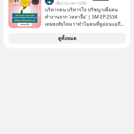
ประกาศจุดยืนชัดเจนว่า จะไม่อนุญาต
เมื่อวาน เวลา 12:00
ให้บริษัทสหรัฐฯ ตั้งบริษัทโทรคมนาคม
บริหารคน บริหารใจ ปรัชญาเพื่อคน
ดาวเทียมที่ถือหุ้น 100% โดยชาวต่าง
ทำงานจาก ‘เหลาจื่อ’ | 5M EP.2534
ชาติ ในระหว่างการเจรจาการค้ากับ
เคยสงสัยไหมว่าทำไมคนที่ดูอ่อนแอถึง
รัฐบาลสหรัฐ โดยให้เหตุผลว่าเป็น
กลายเป็นคนที่เข้มแข็งที่สุดในบาง
ประเด็นด้านอธิปไตยของประเทศ
สถานการณ์ แล้วทำไมคนที่ไม่ออกแรง
ดูทั้งหมด
ทำอะไรเลยถึงประสบความสำเร็จได้ไว
กว่าใครเพื่อน? ไม่แน่ว่าคนกลุ่มนี้อาจ
จะเป็นคนที่รู้จักบริหารใจตัวเอง และคน
รอบตัวได้เก่งที่สุดก็เป็นได้ โดยพอดแค
สต์ 5M ในวันนี้จะพาทุกคนไปสำรวจวิธี
การบริหารคนและบริหารใจ ปรัชญา
เพื่อคนทำงานจาก ‘เหลาจื่อ’ (เล่าจื๊อ) นัก
ปราชญ์จีนแห่งยุคไปด้วยกัน