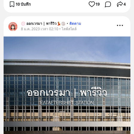
10 บันทึก
19
4
💮 ออกเวรมา | พารีวิว💃🏐
•
ติดตาม
8 ม.ค. 2023 เวลา 02:10 • ไลฟ์สไตล์