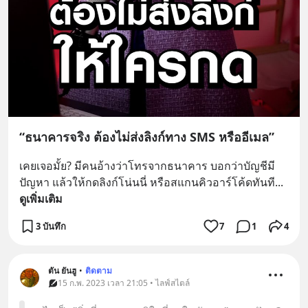
“ธนาคารจริง ต้องไม่ส่งลิงก์ทาง SMS หรืออีเมล”
เคยเจอมั้ย? มีคนอ้างว่าโทรจากธนาคาร บอกว่าบัญชีมี
ปัญหา แล้วให้กดลิงก์โน่นนี่ หรือสแกนคิวอาร์โค้ดทันที
... 
ดูเพิ่มเติม
3 บันทึก
7
1
4
ตัน ยันฮู
•
ติดตาม
15 ก.พ. 2023 เวลา 21:05 • ไลฟ์สไตล์