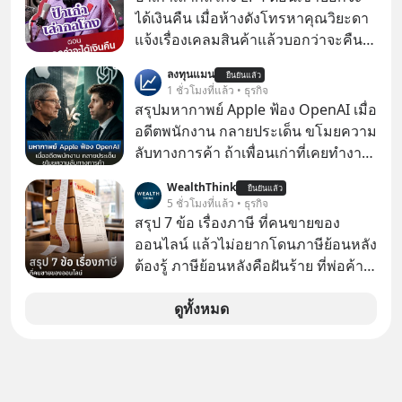
บริการภายนอกรายหนึ่งได้ ระหว่างการ
ได้เงินคืน เมื่อห้างดังโทรหาคุณวิยะดา
ทดสอบความปลอดภัยไซเบอร์
แจ้งเรื่องเคลมสินค้าแล้วบอกว่าจะคืน
เงิน คุณวิยะดาจะได้เงินจริง หรือเป็น
ลงทุนแมน
ยืนยันแล้ว
เรื่องจ้อจี้ หาคำตอบได้ที่ “ป้าเก๋าเล่ากล
1 ชั่วโมงที่แล้ว • ธุรกิจ
โกง” EP4 ตอน “เขาบอกว่าจะได้เงิน
สรุปมหากาพย์ Apple ฟ้อง OpenAI เมื่อ
คืน” #ป้าเก๋าเล่ากลโกง #แก้เกมกลโกง
อดีตพนักงาน กลายประเด็น ขโมยความ
#อยู่อย่างยั่งยืน #Cybersecurity #เตือน
ลับทางการค้า ถ้าเพื่อนเก่าที่เคยทำงาน
ภัยออนไลน์
ด้วยกัน ทักมาขอให้เราช่วยหาไฟล์งาน
WealthThink
ยืนยันแล้ว
เก่าที่เขาเคยทำไว้ ตอนยังอยู่บริษัท
5 ชั่วโมงที่แล้ว • ธุรกิจ
เดียวกัน
สรุป 7 ข้อ เรื่องภาษี ที่คนขายของ
ออนไลน์ แล้วไม่อยากโดนภาษีย้อนหลัง
ต้องรู้ ภาษีย้อนหลังคือฝันร้าย ที่พ่อค้า
แม่ค้าคนไหนก็คงไม่อยากพบเจอ
ดูทั้งหมด