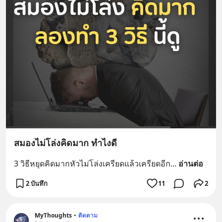
สมองไม่โล่งคิดมาก ทำไงดี
3 วิธีหยุดคิดมากหัวไม่โล่งเครียดแล้วเครียดอีก
... 
อ่านต่อ
2 บันทึก
11
2
MyThoughts
•
ติดตาม