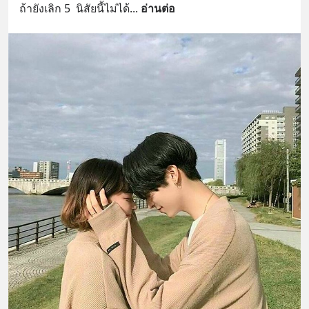
ถ้ายังเลิก 5  นิสัยนี้ไม่ได้
... 
อ่านต่อ