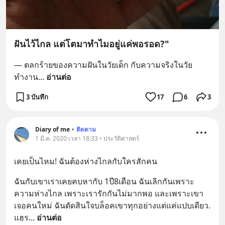
ฝันไว้ไกล แต่โตมาทำไมอยู่แค่พอรอด?"
— ตลกร้ายของความฝันในวัยเด็ก กับความจริงในวัย
ทำงาน
... 
อ่านต่อ
3 บันทึก
17
6
3
Diary of me
•
ติดตาม
1 มี.ค. 2020 เวลา 18:33 • ประวัติศาสตร์
เคยเป็นไหม! ฉันต้องห่างไกลกับใครสักคน
ฉันกับเขาเราเคยคบหากับ 1ปี8เดือน ฉันเลิกกันเพราะ
ความห่างไกล เพราะเรารักกันไม่มากพอ และเพราะเขา
เจอคนใหม่ ฉันตัดสินใจบล็อคเขาทุกอย่างแต่แค่แปบเดียว. 
แฮร
... 
อ่านต่อ