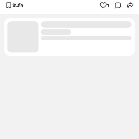
บันทึก
1