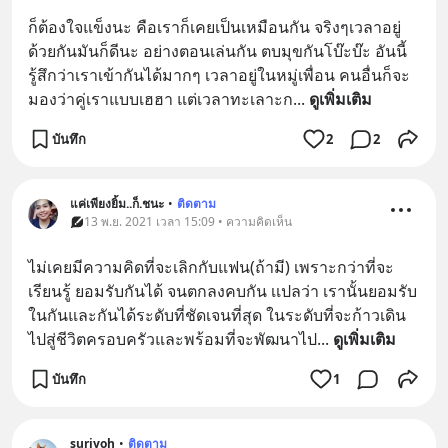
ก็ต้องใจแข็งนะ คือเราก็เคยเป็นเหมือนกัน จริงๆเวลาอยู่
ด้วยกันมันก็ดีนะ อย่างตอนเล่นกัน ตบมุขกันโบ๊ะบ๊ะ อันนี้
รู้สึกว่าเราเข้ากันได้มากๆ เวลาอยู่ในหมู่เพื่อน คนอื่นก็จะ
มองว่าคู่เราแบบเฮฮา แต่เวลาทะเลาะก
... 
ดูเพิ่มเติม
บันทึก
2
2
แค่เพียงยิ้ม..ก็.ชนะ
•
ติดตาม
13 พ.ย. 2021 เวลา 15:09 • ความคิดเห็น
ไม่เคยมีความคิดที่จะเลิกกับแฟน(ถ้ามี) เพราะกว่าที่จะ
เรียนรู้ ยอมรับกันได้ จนตกลงคบกัน เเปลว่า เรานั้นยอมรับ
ในกันและกันได้ระดับที่ชัดเจนที่สุด ในระดับที่จะก้าวเดิน
ไปสู่ชีวิตครอบครัวและพร้อมที่จะพัฒนาไป
... 
ดูเพิ่มเติม
บันทึก
1
suriyoh
•
ติดตาม