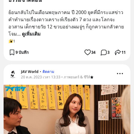
ย้อนกลับไปในเดือนพฤษภาคม ปี 2000 ยุคที่มีกระแสข่าว
คำทำนายเรื่องดาวเคราะห์เรียงตัว 7 ดวง และโลกจะ
อวสาน เด็กชายวัย 12 ขวบอย่างผมจู่ๆ ก็ถูกความกลัวตาย
โจม
... 
ดูเพิ่มเติม
1
9 บันทึก
34
3
11
JAV World
•
ติดตาม
20 ต.ค. 2023 เวลา 13:33 • ภาพยนตร์ & ซีรีส์