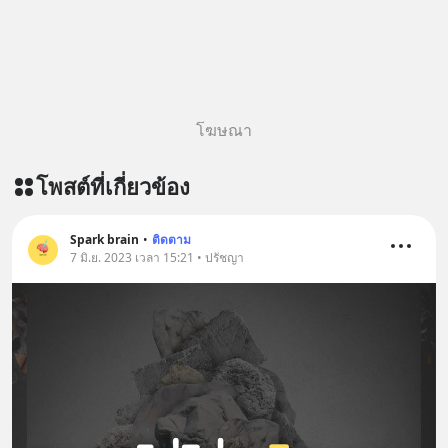
โฆษณา
โพสต์ที่เกี่ยวข้อง
Spark brain
•
ติดตาม
7 มิ.ย. 2023 เวลา 15:21 • ปรัชญา