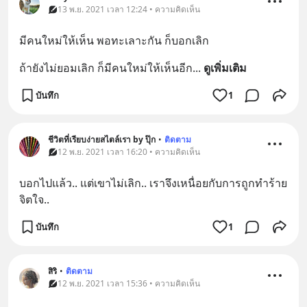
13 พ.ย. 2021 เวลา 12:24 • ความคิดเห็น
มีคนใหม่ให้เห็น พอทะเลาะกัน ก็บอกเลิก
ถ้ายังไม่ยอมเลิก ก็มีคนใหม่ให้เห็นอีก
... 
ดูเพิ่มเติม
บันทึก
1
ชีวิตที่เรียบง่ายสไตล์เรา by ปุ๊ก
•
ติดตาม
12 พ.ย. 2021 เวลา 16:20 • ความคิดเห็น
บอกไปแล้ว.. แต่เขาไม่เลิก.. เราจึงเหนื่อยกับการถูกทำร้าย
จิตใจ..
บันทึก
1
สิริ
•
ติดตาม
12 พ.ย. 2021 เวลา 15:36 • ความคิดเห็น