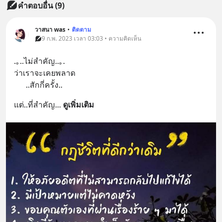
คำตอบอื่น
(
9
)
วาสนา was
•
ติดตาม
9 ก.พ. 2023 เวลา 03:03 • ความคิดเห็น
.｡..ไม่สำคัญ..｡.
ว่าเราจะเคยพลาด
      ..สักกี่ครั้ง..
แต่..ที่สำคัญ
... 
ดูเพิ่มเติม