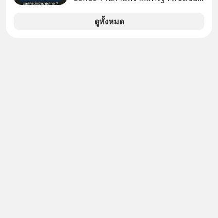
ในความสัมพันธ์เสียอย่างนั้น โดยราย
เรื่องความพิถีพิถัน กำลังจะเปิดสาขา
การแอปเท๋ Dinner Talk ในวันนี้โฮสต์
แรกในประเทศไทย ที่ Central Park
ดูทั้งหมด
ทั้ง 2 ท่าน แทป-รวิศ หาญอุตสาหะ และ
เอ๋ นิ้วกลม-สราวุธ เฮ้งสวัสดิ์ จะพาทุก
คนไปสำรวจวิธีสร้างขอบเขตเพื่อรักษา
ใจของตัวเองและรักษาความสัมพันธ์
ของคนรอบข้างไปพร้อมกัน
#boundary #selfdevelopment #แอป
เท๋dinnertalk
#missiontothemoonpodcast