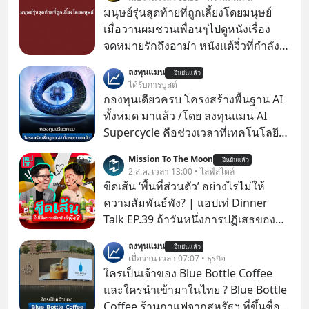
มนุษย์รุ่นสุดท้ายที่ถูกเลี้ยงโดยมนุษย์
เมื่อวานผมชวนเพื่อนๆไปดูหนังเรื่อง
จดหมายรักถึงอาม่า หนังแต้จิ๋วที่กำลัง
โด่งดังทั่วโลกอยู่ในตอนนี้ เหตุเกิดจาก
ลงทุนแมน
ยืนยันแล้ว
ป๊าผมเห็นโปสเตอร์หนังเรื่องนี้หลาย
ได้รับการบูสต์
เดือนก่อนและอยากดูมาก ด้วยเพราะว่า
กองทุนเดียวครบ โครงสร้างพื้นฐาน AI
อากงก็มาจากเมืองจีน ป๊าก็พูดแต้จิ๋วได้
ทั้งหมด มาแล้ว /โดย ลงทุนแมน AI
มีเรื่องราวมีความผูกพันที่ได้ยินตั้งแต่
Supercycle คือช่วงเวลาที่เทคโนโลยี
เด็ก
ปัญญาประดิษฐ์ จะกลายเป็นตัวขับ
Mission To The Moon
ยืนยันแล้ว
เคลื่อนหลัก ของการเติบโตทาง
2 ส.ค. เวลา 13:00 • ไลฟ์สไตล์
เศรษฐกิจ และวิถีชีวิตของผู้คนอย่าง
ขีดเส้น ‘พื้นที่ส่วนตัว’ อย่างไรไม่ให้
ยาวนานต่อจากนี้
ความสัมพันธ์พัง? | แอปเท๋ Dinner
Talk EP.39 ถ้าวันหนึ่งการปฏิเสธของ
เราทำให้อีกฝ่ายรู้สึกเจ็บปวด คิดว่าเรา
ลงทุนแมน
ยืนยันแล้ว
ตั้งกำแพงใส่และมองว่าเราเห็นแก่ตัวทั้ง
เมื่อวาน เวลา 07:07 • ธุรกิจ
ที่เราเองก็ไม่เคยปฏิเสธใครอย่างนี้มา
ใครเป็นเจ้าของ Blue Bottle Coffee
ก่อน แต่พอตั้งใจจะ ‘สร้างขอบเขต’ เพื่อ
และใครนำเข้ามาในไทย ? Blue Bottle
ตัวเองดูสักครั้ง กลับทำให้เกิดรอยร้าว
Coffee ร้านกาแฟจากสหรัฐฯ ที่ขึ้นชื่อ