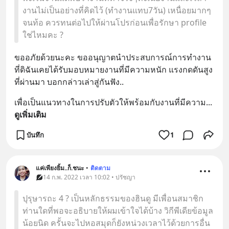
งานไม่เป็นอย่างที่คิดไว้ (ทำงานแทบ7วัน) เหนื่อยมากๆ
จนท้อ ควรทนต่อไปให้ผ่านโปรก่อนเพื่อรักษา profile
ใช่ไหมคะ ?
ขออภัยด้วยนะคะ ขออนุญาตนำประสบการณ์การทำงาน
ที่ดิฉันเคยได้รับมอบหมายงานที่มีความหนัก แรงกดดันสูง 
ที่ผ่านมา บอกกล่าวเล่าสู่กันฟัง..
เพื่อเป็นแนวทางในการปรับตัวให้พร้อมกับงานที่มีความ
... 
ดูเพิ่มเติม
บันทึก
1
แค่เพียงยิ้ม..ก็.ชนะ
•
ติดตาม
14 ก.พ. 2022 เวลา 10:02 • ปรัชญา
ปุรุษารถะ 4 ? เป็นหลักธรรมของฮินดู มีเพื่อนสมาชิก
ท่านใดที่พอจะอธิบายให้ผมเข้าใจได้บ้าง วิกีพีเดียข้อมูล
น้อยนิด ครั้นจะไปหอสมุดก็ยังหน่วงเวลาไว้ด้วยการอื่น