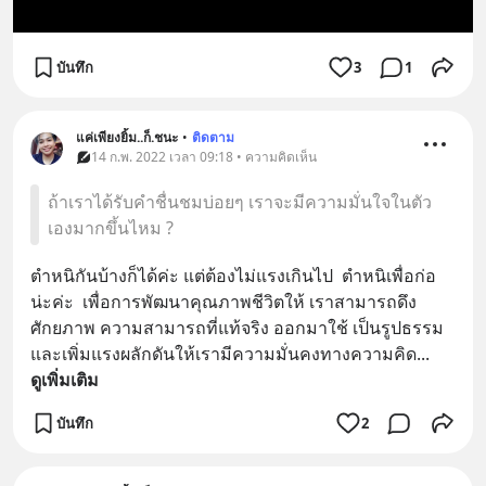
บันทึก
3
1
แค่เพียงยิ้ม..ก็.ชนะ
•
ติดตาม
14 ก.พ. 2022 เวลา 09:18 • ความคิดเห็น
ถ้าเราได้รับคำชื่นชมบ่อยๆ เราจะมีความมั่นใจในตัว
เองมากขึ้นไหม ?
ตำหนิกันบ้างก็ได้ค่ะ แต่ต้องไม่แรงเกินไป  ตำหนิเพื่อก่อ 
น่ะค่ะ  เพื่อการพัฒนาคุณภาพชีวิตให้ เราสามารถดึง
ศักยภาพ ความสามารถที่แท้จริง ออกมาใช้ เป็นรูปธรรม 
และเพิ่มแรงผลักดันให้เรามีความมั่นคงทางความคิด
... 
ดูเพิ่มเติม
บันทึก
2