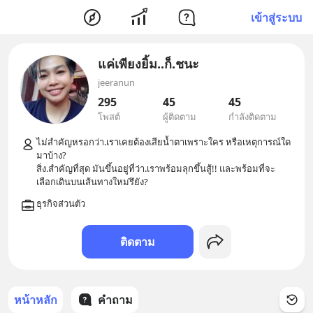
เข้าสู่ระบบ
แค่เพียงยิ้ม..ก็.ชนะ
jeeranun
295
45
45
โพสต์
ผู้ติดตาม
กำลังติดตาม
ไม่สำคัญหรอกว่า.เราเคยต้องเสียน้ำตาเพราะใคร หรือเหตุการณ์ใด
มาบ้าง?

สิ่ง.สำคัญที่สุด มันขึ้นอยู่ที่ว่า.เราพร้อมลุกขึ้นสู้!! และพร้อมที่จะ
ติดตาม
หน้าหลัก
คำถาม