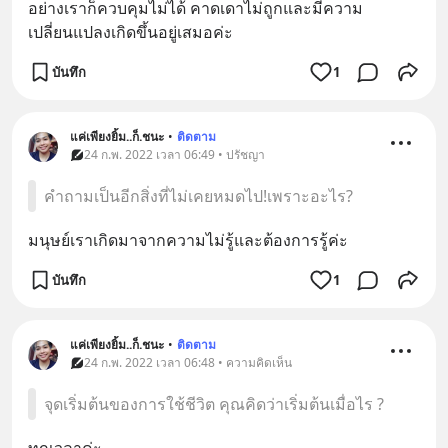
อย่างเราก็ควบคุมไม่ได้ คาดเดาไม่ถูกและมีความ
เปลี่ยนแปลงเกิดขึ้นอยู่เสมอค่ะ
บันทึก
1
แค่เพียงยิ้ม..ก็.ชนะ
•
ติดตาม
24 ก.พ. 2022 เวลา 06:49 • ปรัชญา
คำถามเป็นอีกสิ่งที่ไม่เคยหมดไป!เพราะอะไร?
มนุษย์เราเกิดมาจากความไม่รู้และต้องการรู้ค่ะ
บันทึก
1
แค่เพียงยิ้ม..ก็.ชนะ
•
ติดตาม
24 ก.พ. 2022 เวลา 06:48 • ความคิดเห็น
จุดเริ่มต้นของการใช้ชีวิต คุณคิดว่าเริ่มต้นเมื่อไร ?