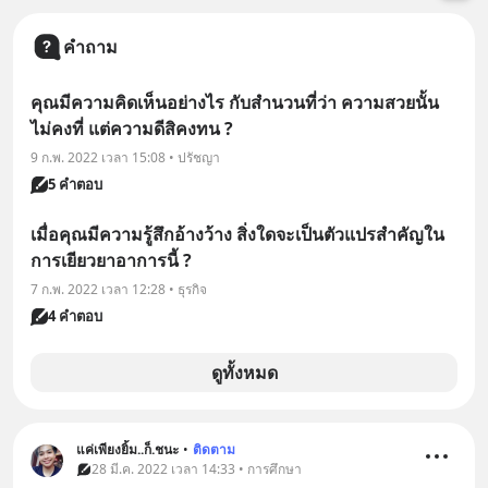
คำถาม
คุณมีความคิดเห็นอย่างไร กับสำนวนที่ว่า ความสวยนั้น
ไม่คงที่ แต่ความดีสิคงทน ?
9 ก.พ. 2022 เวลา 15:08 • ปรัชญา
5 คำตอบ
เมื่อคุณมีความรู้สึกอ้างว้าง สิ่งใดจะเป็นตัวแปรสำคัญใน
การเยียวยาอาการนี้ ?
7 ก.พ. 2022 เวลา 12:28 • ธุรกิจ
4 คำตอบ
ดูทั้งหมด
แค่เพียงยิ้ม..ก็.ชนะ
•
ติดตาม
28 มี.ค. 2022 เวลา 14:33 • การศึกษา