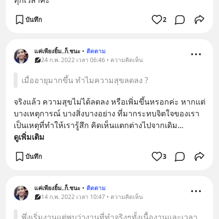
ทุกเวลาค่ะ
บันทึก
2
แค่เพียงยิ้ม..ก็.ชนะ
•
ติดตาม
24 ก.พ. 2022 เวลา 06:46 • ความคิดเห็น
เมื่ออายุมากขึ้น ทำไมความสุขลดลง ?
จริงแล้ว ความสุขไม่ได้ลดลง หรือเพิ่มขึ้นหรอกค่ะ หากแต่
บางเหตุการณ์ บางสิ่งบางอย่าง ที่มากระทบจิตใจของเรา 
เป็นเหตุที่ทำให้เรารู้สึก คิดเห็นแตกต่างไปจากเดิม
... 
ดูเพิ่มเติม
บันทึก
3
แค่เพียงยิ้ม..ก็.ชนะ
•
ติดตาม
14 ก.พ. 2022 เวลา 10:47 • ความคิดเห็น
พึ่งเริ่มงานแต่พบว่างานที่ทำจริงๆทั้งเนื้องานและเวลา