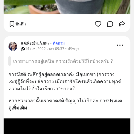
บันทึก
แค่เพียงยิ้ม..ก็.ชนะ
•
ติดตาม
14 ก.พ. 2022 เวลา 09:37 • ปรัชญา
เราสามารถอยู่เหนือ ความรักด้วยวิธีใดบ้างครับ ?
การมีสติ ระลึกรู้อยู่ตลอดเวลาค่ะ มีอุเบกขา (การวาง
เฉย)รู้จักที่จะปล่อยวาง เมื่อเรารักใครแล้วเกิดความทุกข์ 
ความไม่ได้ดั่งใจ เรียกว่า"ขาดสติ'
หากช่วงเวลานั้นเราขาดสติ ปัญญาไม่เกิดค่ะ การปรุงแต
... 
ดูเพิ่มเติม