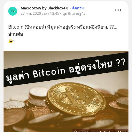
Macro Story by Blackbox4.0
•
ติดตาม
27 ก.ค. 2020 เวลา 13:45 • หุ้น & เศรษฐกิจ
Bitcoin (บิทคอยน์) มีมูลค่าอยู่จริง หรือแค่อิงนิยาย ??
... 
อ่านต่อ
1