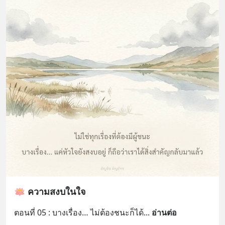
🪷 ความสงบในใจ
ตอนที่ 05 : บางเรื่อง… ไม่ต้องชนะก็ได้
... 
อ่านต่อ