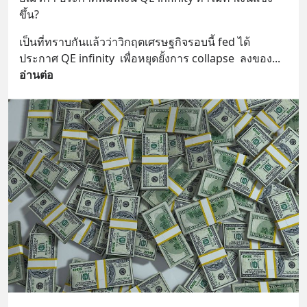
ขึ้น?
เป็นที่ทราบกันแล้วว่าวิกฤตเศรษฐกิจรอบนี้ fed ได้
ประกาศ QE infinity  เพื่อหยุดยั้งการ collapse  ลงของ
... 
อ่านต่อ