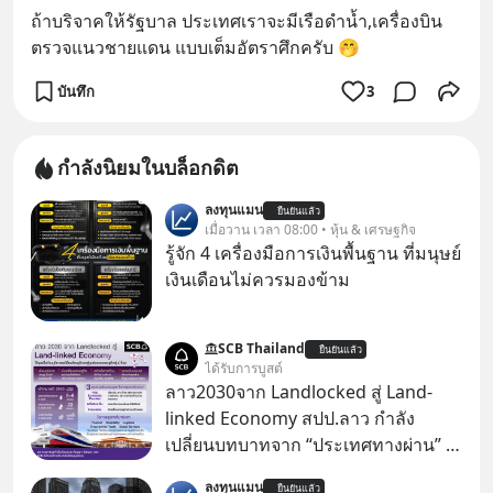
ถ้าบริจาคให้รัฐบาล ประเทศเราจะมีเรือดำน้ำ,เครื่องบิน
ตรวจแนวชายแดน แบบเต็มอัตราศึกครับ 🤭
บันทึก
3
กำลังนิยมในบล็อกดิต
ลงทุนแมน
ยืนยันแล้ว
เมื่อวาน เวลา 08:00 • หุ้น & เศรษฐกิจ
รู้จัก 4 เครื่องมือการเงินพื้นฐาน ที่มนุษย์
เงินเดือนไม่ควรมองข้าม
SCB Thailand
ยืนยันแล้ว
ได้รับการบูสต์
ลาว2030จาก Landlocked สู่ Land-
linked Economy สปป.ลาว กำลัง
เปลี่ยนบทบาทจาก “ประเทศทางผ่าน” สู่
“ศูนย์กลางเศรษฐกิจและโลจิสติกส์”
ลงทุนแมน
ยืนยันแล้ว