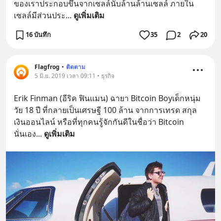
ของเราประกอบขึ้นจากเซลล์นับล้านล้านเซลล์ ภายใน
เซลล์มีส่วนประ
... 
ดูเพิ่มเติม
16 บันทึก
35
2
20
Flagfrog
•
ติดตาม
5 มิ.ย. 2019 เวลา 09:11 • ธุรกิจ
Erik Finman (อีริค ฟินแมน) ฉายา Bitcoin Boyเด็กหนุ่ม
วัย 18 ปี ที่กลายเป็นเศรษฐี 100 ล้าน จากการเทรด สกุล
เงินออนไลน์ หรือที่ทุกคนรู้จักกันดีในชื่อว่า Bitcoin 
นั่นเอง
... 
ดูเพิ่มเติม