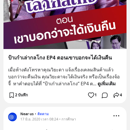
ป้าเก๋าเล่ากลโกง EP4 ตอนเขาบอกจะได้เงินคืน
เมื่อห้างดังโทรหาคุณวิยะดา แจ้งเรื่องเคลมสินค้าแล้ว
บอกว่าจะคืนเงิน คุณวิยะดาจะได้เงินจริง หรือเป็นเรื่องจ้อ
จี้  หาคำตอบได้ที่ “ป้าเก๋าเล่ากลโกง” EP4 ต
... 
ดูเพิ่มเติม
2 บันทึก
1
4
Near us
•
ติดตาม
17 มิ.ย. 2020 เวลา 08:24 • การศึกษา