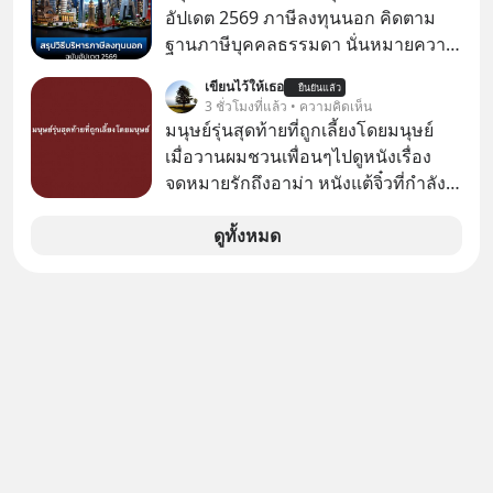
youtube ประกอบได้ที่ link :
อัปเดต 2569 ภาษีลงทุนนอก คิดตาม
https://youtube.com/shorts/-
ฐานภาษีบุคคลธรรมดา นั่นหมายความ
xU9gYcfVJk?feature=share
ว่าถ้าเรามีกำไร 100,000 บาท
เขียนไว้ให้เธอ
ยืนยันแล้ว
3 ชั่วโมงที่แล้ว • ความคิดเห็น
มนุษย์รุ่นสุดท้ายที่ถูกเลี้ยงโดยมนุษย์
เมื่อวานผมชวนเพื่อนๆไปดูหนังเรื่อง
จดหมายรักถึงอาม่า หนังแต้จิ๋วที่กำลัง
โด่งดังทั่วโลกอยู่ในตอนนี้ เหตุเกิดจาก
ป๊าผมเห็นโปสเตอร์หนังเรื่องนี้หลาย
ดูทั้งหมด
เดือนก่อนและอยากดูมาก ด้วยเพราะว่า
อากงก็มาจากเมืองจีน ป๊าก็พูดแต้จิ๋วได้
มีเรื่องราวมีความผูกพันที่ได้ยินตั้งแต่
เด็ก