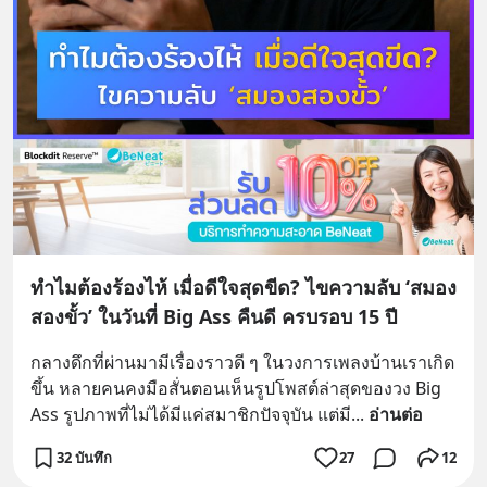
ทำไมต้องร้องไห้ เมื่อดีใจสุดขีด? ไขความลับ ‘สมอง
สองขั้ว’ ในวันที่ Big Ass คืนดี ครบรอบ 15 ปี
กลางดึกที่ผ่านมามีเรื่องราวดี ๆ ในวงการเพลงบ้านเราเกิด
ขึ้น หลายคนคงมือสั่นตอนเห็นรูปโพสต์ล่าสุดของวง Big 
Ass รูปภาพที่ไม่ได้มีแค่สมาชิกปัจจุบัน แต่มี
... 
อ่านต่อ
32 บันทึก
27
12