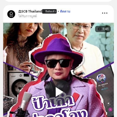
SCB Thailand
•
ติดตาม
ยืนยันแล้ว
ได้รับการบูสต์
1:41