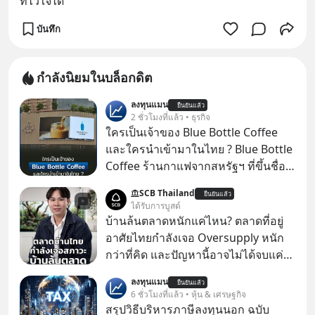
ที่ไว้ใจได้
บันทึก
กำลังนิยมในบล็อกดิต
ลงทุนแมน
ยืนยันแล้ว
2 ชั่วโมงที่แล้ว • ธุรกิจ
ใครเป็นเจ้าของ Blue Bottle Coffee
และใครนำเข้ามาในไทย ? Blue Bottle
Coffee ร้านกาแฟจากสหรัฐฯ ที่ขึ้นชื่อ
เรื่องความพิถีพิถัน กำลังจะเปิดสาขา
SCB Thailand
ยืนยันแล้ว
แรกในประเทศไทย ที่ Central Park
ได้รับการบูสต์
บ้านล้นตลาดหนักแค่ไหน? ตลาดที่อยู่
อาศัยไทยกำลังเจอ Oversupply หนัก
กว่าที่คิด และปัญหานี้อาจไม่ได้จบแค่
เรื่องเศรษฐกิจ #SCBEIC #อสังหา #บ้าน
ลงทุนแมน
ยืนยันแล้ว
ล้นตลาด #เศรษฐกิจไทย #EICAround
6 ชั่วโมงที่แล้ว • หุ้น & เศรษฐกิจ
#SCBThailand สามารถดูคลิปที่
สรุปวิธีบริหารภาษีลงทุนนอก ฉบับ